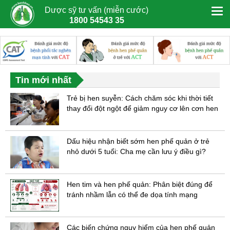
Dược sỹ tư vấn (miễn cước)
1800 54543 35
Tin mới nhất
Trẻ bị hen suyễn: Cách chăm sóc khi thời tiết
thay đổi đột ngột để giảm nguy cơ lên cơn hen
Dấu hiệu nhận biết sớm hen phế quản ở trẻ
nhỏ dưới 5 tuổi: Cha mẹ cần lưu ý điều gì?
Hen tim và hen phế quản: Phân biệt đúng để
tránh nhầm lẫn có thể đe dọa tính mạng
Các biến chứng nguy hiểm của hen phế quản