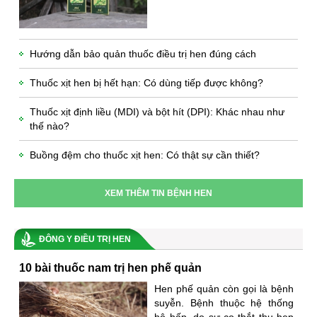
Hướng dẫn bảo quản thuốc điều trị hen đúng cách
Thuốc xịt hen bị hết hạn: Có dùng tiếp được không?
Thuốc xịt định liều (MDI) và bột hít (DPI): Khác nhau như
thế nào?
Buồng đệm cho thuốc xịt hen: Có thật sự cần thiết?
XEM THÊM TIN BỆNH HEN
ĐÔNG Y ĐIỀU TRỊ HEN
10 bài thuốc nam trị hen phế quản
Hen phế quản còn gọi là bệnh
suyễn. Bệnh thuộc hệ thống
hô hấp, do sự co thắt thu hẹp