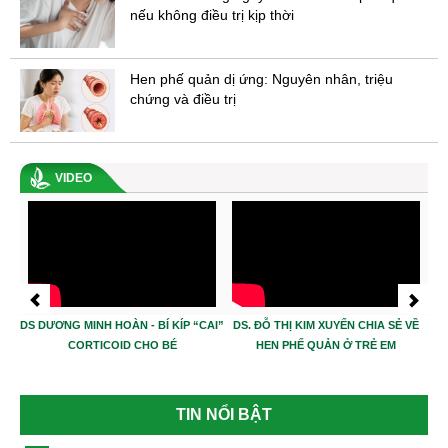
nếu không điều trị kịp thời
Hen phế quản dị ứng: Nguyên nhân, triệu
chứng và điều trị
VIDEO
DS DƯƠNG MINH HOÀN - BÍ KÍP “CAI”
DS. ĐỖ THỊ KIM XUYẾN CHIA SẺ VỀ
Hen
CORTICOID CHO BÉ
HEN PHẾ QUẢN Ở TRẺ EM
TIN NỔI BẬT