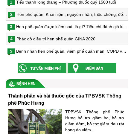
1
Tiểu thanh long thang – Phương thuốc quý 1500 tuổi
2
Hen phế quản: Khái niệm, nguyên nhân, triệu chứng, đối tượng nguy cơ, phòng bệnh, chẩn đoán và điều trị hen phế quản
3
Hen phế quản được kiểm soát là gì? Tiêu chí đánh giá kiểm soát hen
4
Phác độ điều trị hen phế quản GINA 2020
5
Bệnh nhân hen phế quản, viêm phế quản mạn, COPD và nguy cơ nhiễm virus Corona
BỆNH HEN
Thành phần và bài thuốc gốc của TPBVSK Thông
phế Phúc Hưng
TPBVSK Thông phế Phúc
Hưng hỗ trợ giảm ho, hỗ trợ
giảm đờm, hỗ trợ giảm đau rát
họng do viêm ...