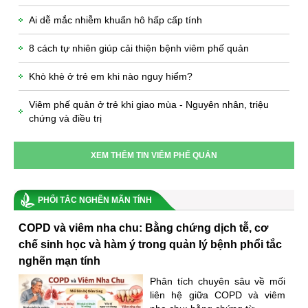
Ai dễ mắc nhiễm khuẩn hô hấp cấp tính
8 cách tự nhiên giúp cải thiện bệnh viêm phế quản
Khò khè ở trẻ em khi nào nguy hiểm?
Viêm phế quản ở trẻ khi giao mùa - Nguyên nhân, triệu
chứng và điều trị
XEM THÊM TIN VIÊM PHẾ QUẢN
PHỔI TẮC NGHẼN MÃN TÍNH
COPD và viêm nha chu: Bằng chứng dịch tễ, cơ
chế sinh học và hàm ý trong quản lý bệnh phổi tắc
nghẽn mạn tính
Phân tích chuyên sâu về mối
liên hệ giữa COPD và viêm