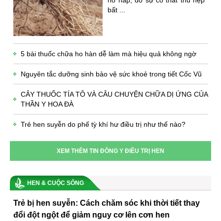
bất ...
5 bài thuốc chữa ho hàn dễ làm mà hiệu quả không ngờ
Nguyên tắc dưỡng sinh bảo vệ sức khoẻ trong tiết Cốc Vũ
CÂY THUỐC TÍA TÔ VÀ CÂU CHUYỆN CHỮA DỊ ỨNG CỦA
THẦN Y HOA ĐÀ
Trẻ hen suyễn do phế tỳ khí hư điều trị như thế nào?
XEM THÊM TIN ĐÔNG Y ĐIỀU TRỊ HEN
HEN & CUỘC SỐNG
Trẻ bị hen suyễn: Cách chăm sóc khi thời tiết thay
đổi đột ngột để giảm nguy cơ lên cơn hen