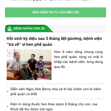
XEM THÊM TIN TƯ VẤN ĐIỀU TRỊ
BỆNH NHÂN CHIA SẺ
Hồi sinh kỳ diệu sau 3 tháng liệt giường, bệnh viện
“trả về” vì hen phế quản
Hơn 6 năm sống chung cùng
hen phế quản, từng có mặt ở
khắp các bệnh viện, từng dùng
qua đủ ...
Diễn viên Ngọc Anh Berry chia sẻ bí kíp chăm con bị viêm
phế quản co thắt
Kiên trì dùng thuốc hen thảo dược 6 tháng cho con, mẹ
Khuê đã thu được trái ngọt