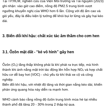
Tại TP.HCM, nghiên cứu của Viện Môi trường và Tài nguyên (2023)
ghi nhận: vào giờ cao điểm, nồng độ PM2.5 trung bình vượt
ngưỡng khuyến nghị của WHO hơn 6 lần. Cộng với độ ẩm cao và
gió yếu, đây là điều kiện lý tưởng để khói bụi lơ lửng và gây hại kéo
dài.
3. Biến đổi khí hậu: chất xúc tác âm thầm cho cơn hen
3.1. Ôzôn mặt đất - “kẻ vô hình” gây hen
Ôzôn (O₃) tầng thấp không phải là khí phát ra trực tiếp, mà hình
thành khi ánh nắng mặt trời tác động lên hỗn hợp NOₓ và hợp chất
hữu cơ dễ bay hơi (VOC) - chủ yếu từ khí thải xe cộ và công
nghiệp.
Biến đổi khí hậu, với nhiệt độ tăng và thời gian nắng kéo dài, khiến
phản ứng quang hóa này diễn ra mạnh hơn.
WHO cảnh báo rằng nồng độ ôzôn trung bình mùa hè tại nhiều
thành phố đã tăng 20 - 30% trong 2 thập kỷ qua.