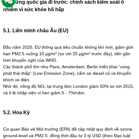
5. Những quốc gia đi trước: chính sách kiểm soát ô
nhiễm vì sức khỏe hô hấp
5.1. Liên minh châu Âu (EU)
Đầu năm 2025, EU thông qua tiêu chuẩn không khí mới, giảm giới
hạn PM2.5 xuống 10 µg/m³ (so với 25 µg/m³ trước đây), tiến gần
hơn khuyến nghị của WHO.
Các thành phố lớn như Paris, Amsterdam, Berlin triển khai “vùng
phát thải thấp” (Low Emission Zone), cấm xe diesel cũ và khuyến
khích xe điện.
Nhờ đó, nồng độ NO₂ tại trung tâm London giảm 50% so với 2015,
và tỉ lệ nhập viện vì hen giảm 5 - 7%/năm.
5.2. Hoa Kỳ
Cơ quan Bảo vệ Môi trường (EPA) đã cập nhật quy định về ozone
ground-level và PM2.5, đồng thời đầu tư 3 tỷ USD (theo Đạo luật