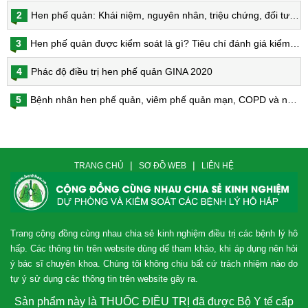
2
Hen phế quản: Khái niệm, nguyên nhân, triệu chứng, đối tượng nguy cơ, phòng bệnh, chẩn đoán và điều trị hen phế quản
3
Hen phế quản được kiểm soát là gì? Tiêu chí đánh giá kiểm soát hen
4
Phác độ điều trị hen phế quản GINA 2020
5
Bệnh nhân hen phế quản, viêm phế quản mạn, COPD và nguy cơ nhiễm virus Corona
|
|
TRANG CHỦ
SƠ ĐỒ WEB
LIÊN HỆ
Trang cộng đồng cùng nhau chia sẻ kinh nghiệm điều trị các bệnh lý hô
hấp. Các thông tin trên website dùng dể tham khảo, khi áp dụng nên hỏi
ý bác sĩ chuyên khoa. Chúng tôi không chịu bất cứ trách nhiệm nào do
tự ý sử dụng các thông tin trên website gây ra.
Sản phẩm này là THUỐC ĐIỀU TRỊ đã được Bộ Y tế cấp