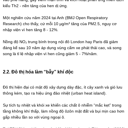
kiểu Th2 - nền tảng của hen dị ứng.
Một nghiên cứu năm 2024 tại Anh (BMJ Open Respiratory
Research) cho thấy, cứ mỗi 10 µg/m³ tăng của PM2.5, nguy cơ
nhập viện vì hen tăng 8 - 12%.
Nồng độ NO₂ trung bình trong nội đô London hay Paris đã giảm
đáng kể sau 10 năm áp dụng vùng cấm xe phát thải cao, và song
song là tỉ lệ nhập viện vì hen cũng giảm 5 - 7%/năm.
2.2. Đô thị hóa làm “bẫy” khí độc
Đô thị hiện đại có mật độ xây dựng dày đặc, ít cây xanh và gió lưu
thông kém, tạo ra hiệu ứng đảo nhiệt (urban heat island).
Sự tích tụ nhiệt và khói xe khiến các chất ô nhiễm “mắc kẹt” trong
tầng không khí thấp, làm nồng độ ôzôn mặt đất và bụi mịn cao hơn
gấp nhiều lần so với vùng ngoại ô.