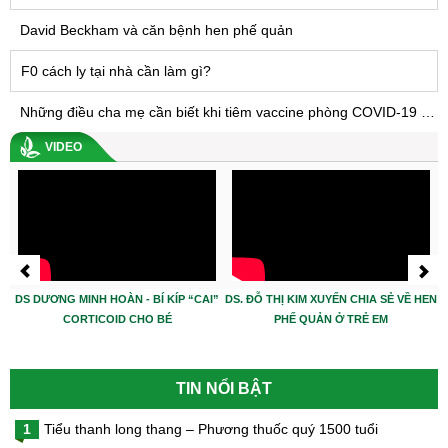
David Beckham và căn bệnh hen phế quản
F0 cách ly tại nhà cần làm gì?
Những điều cha mẹ cần biết khi tiêm vaccine phòng COVID-19 cho trẻ
VIDEO
DS DƯƠNG MINH HOÀN - BÍ KÍP “CAI”
DS. ĐỖ THỊ KIM XUYẾN CHIA SẺ VỀ HEN
CORTICOID CHO BÉ
PHẾ QUẢN Ở TRẺ EM
TIN NỔI BẬT
1
Tiểu thanh long thang – Phương thuốc quý 1500 tuổi