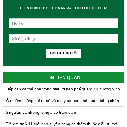
TÔI MUỐN ĐƯỢC TƯ VẤN VÀ THEO DÕI ĐIỀU TRỊ
GỌI LẠI CHO TÔI
TIN LIÊN QUAN
Tiếp cận cá thể hóa trong điều trị hen phế quản: Xu hướng y học hiện đại
Ô nhiễm không khí từ bé và nguy cơ hen phế quản: bằng chứng mới
Singulair và những lo ngại về trầm cảm
Trẻ em từ 6-11 tuổi hen suyễn nặng có thêm thuốc điều trị mới