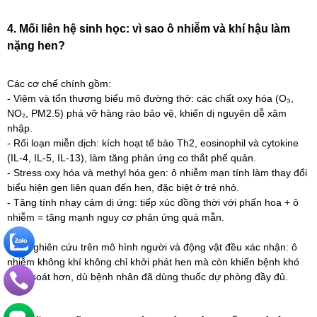
4. Mối liên hệ sinh học: vì sao ô nhiễm và khí hậu làm
nặng hen?
Các cơ chế chính gồm:
- Viêm và tổn thương biểu mô đường thở: các chất oxy hóa (O₃,
NO₂, PM2.5) phá vỡ hàng rào bảo vệ, khiến dị nguyên dễ xâm
nhập.
- Rối loạn miễn dịch: kích hoạt tế bào Th2, eosinophil và cytokine
(IL-4, IL-5, IL-13), làm tăng phản ứng co thắt phế quản.
- Stress oxy hóa và methyl hóa gen: ô nhiễm mạn tính làm thay đổi
biểu hiện gen liên quan đến hen, đặc biệt ở trẻ nhỏ.
- Tăng tính nhạy cảm dị ứng: tiếp xúc đồng thời với phấn hoa + ô
nhiễm = tăng mạnh nguy cơ phản ứng quá mẫn.
Các nghiên cứu trên mô hình người và động vật đều xác nhận: ô
nhiễm không khí không chỉ khởi phát hen mà còn khiến bệnh khó
kiểm soát hơn, dù bệnh nhân đã dùng thuốc dự phòng đầy đủ.