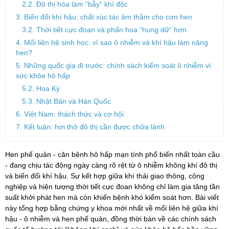
2.2. Đô thị hóa làm “bẫy” khí độc
3. Biến đổi khí hậu: chất xúc tác âm thầm cho cơn hen
3.2. Thời tiết cực đoan và phấn hoa “hung dữ” hơn
4. Mối liên hệ sinh học: vì sao ô nhiễm và khí hậu làm nặng
hen?
5. Những quốc gia đi trước: chính sách kiểm soát ô nhiễm vì
sức khỏe hô hấp
5.2. Hoa Kỳ
5.3. Nhật Bản và Hàn Quốc
6. Việt Nam: thách thức và cơ hội
7. Kết luận: hơi thở đô thị cần được chữa lành
Hen phế quản - căn bệnh hô hấp mạn tính phổ biến nhất toàn cầu
- đang chịu tác động ngày càng rõ rệt từ ô nhiễm không khí đô thị
và biến đổi khí hậu. Sự kết hợp giữa khí thải giao thông, công
nghiệp và hiện tượng thời tiết cực đoan không chỉ làm gia tăng tần
suất khởi phát hen mà còn khiến bệnh khó kiểm soát hơn. Bài viết
này tổng hợp bằng chứng y khoa mới nhất về mối liên hệ giữa khí
hậu - ô nhiễm và hen phế quản, đồng thời bàn về các chính sách