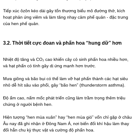
Tiếp xúc ôzôn kéo dài gây tổn thương biểu mô đường thở, kích
hoạt phản ứng viêm và làm tăng nhạy cảm phế quản - đặc trưng
của hen phế quản.
3.2. Thời tiết cực đoan và phấn hoa “hung dữ” hơn
Nhiệt độ tăng và CO₂ cao khiến cây cỏ sinh phấn hoa nhiều hơn,
và hạt phấn có tính gây dị ứng mạnh hơn trước.
Mưa giông và bão bụi có thể làm vỡ hạt phấn thành các hạt siêu
nhỏ dễ hít sâu vào phổi, gây “bão hen” (thunderstorm asthma).
Độ ẩm cao, nấm mốc phát triển cũng làm trầm trọng thêm triệu
chứng ở người bệnh hen.
Hiện tượng “hen mùa xuân” hay “hen mùa gió” vốn chỉ gặp ở châu
Âu nay đã ghi nhận ở Đông Nam Á, nơi biến đổi khí hậu làm thay
đổi hẳn chu kỳ thực vật và cường độ phấn hoa.