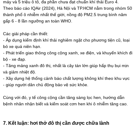
máy và 5 triệu ô tô, đa phần chưa đạt chuẩn khí thải Euro 4.
Theo báo cáo IQAir (2024), Hà Nội và TP.HCM nằm trong nhóm 50
thành phố ô nhiễm nhất thế giới, nồng độ PM2.5 trung bình năm
gấp 6 - 8 lần ngưỡng an toàn WHO.
Các giải pháp cần thiết:
- Áp dụng kiểm định khí thải nghiêm ngặt cho phương tiện cũ, loại
bỏ xe quá niên hạn.
- Phát triển giao thông công cộng xanh, xe điện, và khuyến khích đi
bộ - xe đạp.
- Tăng mảng xanh đô thị, nhất là cây tán lớn giúp hấp thụ bụi mịn
và giảm nhiệt độ.
- Xây dựng hệ thống cảnh báo chất lượng không khí theo khu vực
- giúp người dân chủ động bảo vệ sức khỏe.
Cùng với đó, y tế công cộng cần tăng sàng lọc hen, hướng dẫn
bệnh nhân nhận biết và kiểm soát cơn hen khi ô nhiễm tăng cao.
7. Kết luận: hơi thở đô thị cần được chữa lành