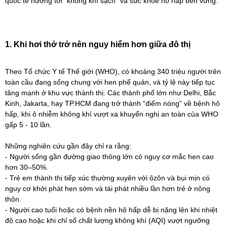
quốc tế hướng tới “không khí sạch” và sức khỏe hô hấp bền vững.
1. Khi hơi thở trở nên nguy hiểm hơn giữa đô thị
Theo Tổ chức Y tế Thế giới (WHO), có khoảng 340 triệu người trên
toàn cầu đang sống chung với hen phế quản, và tỷ lệ này tiếp tục
tăng mạnh ở khu vực thành thị. Các thành phố lớn như Delhi, Bắc
Kinh, Jakarta, hay TP.HCM đang trở thành “điểm nóng” về bệnh hô
hấp, khi ô nhiễm không khí vượt xa khuyến nghị an toàn của WHO
gấp 5 - 10 lần.
Những nghiên cứu gần đây chỉ ra rằng:
- Người sống gần đường giao thông lớn có nguy cơ mắc hen cao
hơn 30–50%.
- Trẻ em thành thị tiếp xúc thường xuyên với ôzôn và bụi mịn có
nguy cơ khởi phát hen sớm và tái phát nhiều lần hơn trẻ ở nông
thôn.
- Người cao tuổi hoặc có bệnh nền hô hấp dễ bị nặng lên khi nhiệt
độ cao hoặc khi chỉ số chất lượng không khí (AQI) vượt ngưỡng