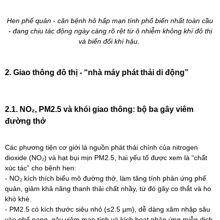
Hen phế quản - căn bệnh hô hấp mạn tính phổ biến nhất toàn cầu
- đang chịu tác động ngày càng rõ rệt từ ô nhiễm không khí đô thị
và biến đổi khí hậu.
2. Giao thông đô thị - “nhà máy phát thải di động”
2.1. NO₂, PM2.5 và khói giao thông: bộ ba gây viêm
đường thở
Các phương tiện cơ giới là nguồn phát thải chính của nitrogen
dioxide (NO₂) và hạt bụi mịn PM2.5, hai yếu tố được xem là “chất
xúc tác” cho bệnh hen:
- NO₂ kích thích biểu mô đường thở, làm tăng tính phản ứng phế
quản, giảm khả năng thanh thải chất nhầy, từ đó gây co thắt và ho
khò khè.
- PM2.5 có kích thước siêu nhỏ (≤2.5 µm), dễ dàng xâm nhập sâu
vào phế nang, gây viêm mạn tính và kích hoạt phản ứng miễn dịch