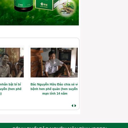
hân bật bí bí
Bác Nguyễn Hữu Đáo chia sẻ về
Hồi sinh kỳ diệu sau 6 nă
uyễn (hen phế
bệnh hen phế quản (hen suyễn)
chữa khắp nơi, 3 tháng liệt
)
mạn tính 14 năm
vì hen phế quản (hen su