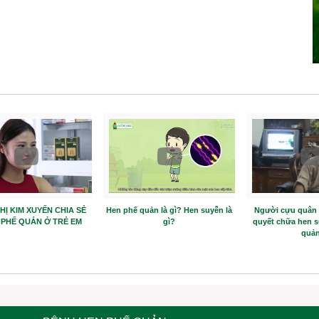
THỊ KIM XUYẾN CHIA SẺ
Hen phế quản là gì? Hen suyễn là
Người cựu quân n
 PHẾ QUẢN Ở TRẺ EM
gì?
quyết chữa hen s
quản