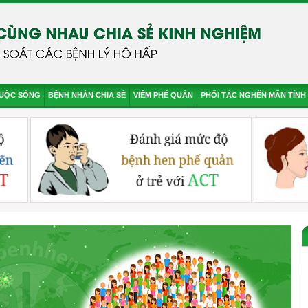
CUỘC SỐNG
BỆNH NHÂN CHIA SẺ
VIÊM PHẾ QUẢN
PHỔI TẮC NGHẼN MÃN TÍNH