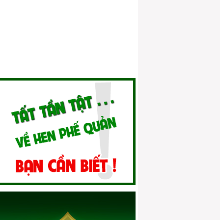
nhân
Hen phế quản mãn tính
Phòng và điều trị hen phế quản ở trẻ em
Hen phế quản ở người cao tuổi 01
Hen phế quản và thai sản
Hen phế quản và dị ứng
Quan niệm của Y học cổ truyền về bệnh
hen
Vai trò của điều trị dự phòng hen phế
quản
Điều trị dự phòng hen phế quản bằng
thuốc hen thảo dược
Xử lý cơn cấp tính đúng cách
Sai lầm trong điều trị hen phế quản
Hen phế quản và nỗi lo tác dụng phụ của
thuốc
Kết hợp điều trị hen phế quản theo Đông
y & Tây y