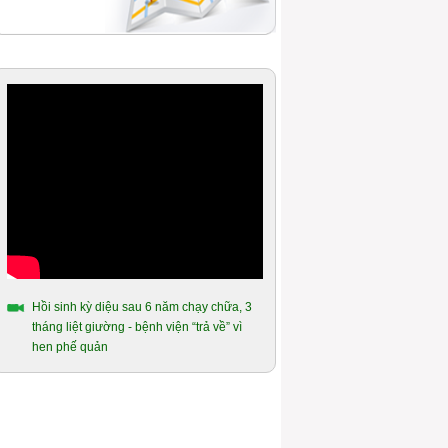
Hồi sinh kỳ diệu sau 6 năm chạy chữa, 3
tháng liệt giường - bệnh viện “trả về” vì
hen phế quản
Ao ước được uống chén nước chè xanh
của người mắc hen phế quản hơn 14
năm
Hành trình gần 10 năm chiến đấu với
bệnh hen phế quản của người cựu quân