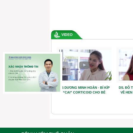
VIDEO
Anh Trần Ngọc Lưu chia sẻ về
DS DƯƠNG MINH HOÀN - BÍ KÍP
DS. ĐỖ 
cuộc chiến tưởng chừng tuyệt
“CAI” CORTICOID CHO BÉ
VỀ HEN
vọng với hen phế quản (hen
suyễn)