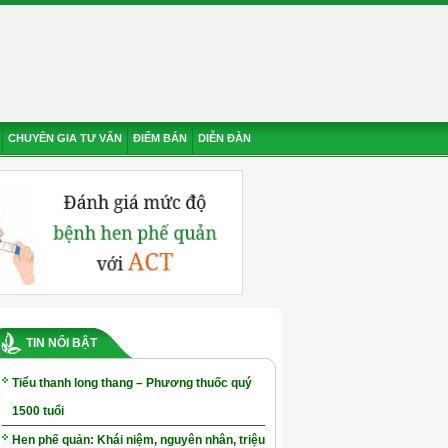
CHUYÊN GIA TƯ VẤN
ĐIỂM BÁN
DIỄN ĐÀN
TIN NỔI BẬT
Tiểu thanh long thang – Phương thuốc quý
1500 tuổi
Hen phế quản: Khái niệm, nguyên nhân, triệu