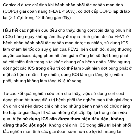
Corticoid được chỉ định khi bệnh nhân phổi tắc nghẽn mạn tính
(COPD) giai đoạn nặng (FEV1 < 50%), có đợt cấp COPD lặp đi lặp
lại (> 1 đợt trong 12 tháng gần đây).
Hầu hết các nghiên cứu đều cho thấy, dùng corticoid dạng phun hít
(ICS) hàng ngày không làm thay đổi quá trình giảm đi của FEV1 ở
bệnh nhân bệnh phổi tắc nghẽn mạn tính; tuy nhiên, sử dụng ICS
làm chậm lại tốc độ suy giảm của FEV1, bên cạnh đó, dùng thường
xuyên corticoid dạng phun hít làm giảm đáng kể số đợt bùng phát
và cải thiện tình trạng sức khỏe chung của bệnh nhân. Việc ngưng
đột ngột các ICS trong điều trị có thể làm xuất hiện đợt bùng phát ở
một số bệnh nhân. Tuy nhiên, dùng ICS làm gia tăng tỷ lệ viêm
phổi, nhưng không làm tăng tỷ lệ tử vong.
Từ các kết quả nghiên cứu trên cho thấy, việc sử dụng corticoid
dạng phun hít trong điều trị bệnh phổi tắc nghẽn mạn tính giai đoạn
ổn định chỉ nên được chỉ định cho những bệnh nhân có chức năng
hô hấp từ giai đoạn III và có những đợt cấp lặp lại trong năm vừa
qua.
Việc sử dụng ICS cần được thực hiện đều đặn, không
dừng thuốc đột ngột.
Không chỉ định ICS trong điều trị bệnh phổi
tắc nghẽn mạn tính các giai đoạn sớm hơn do lợi ích mang lại