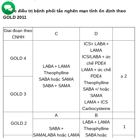
Thuốc điều trị bệnh phổi tắc nghẽn mạn tính ổn định theo
GOLD 2011
Giai đoạn theo
C
D
CNHH
ICS+ LABA +
LAMA
ICS/LABA + ức
GOLD 4
chế PDE4
LABA + LAMA
LAMA + ức chế
Theophylline
PDE4
≥ 2
SABA hoặc SAMA
Theophylline
SABA + SAMA
SABA +/ hoặc
GOLD 3
SAMA
LAMA + ICS
Carbocysteine
A
B
LABA + LAMA
GOLD 2
1
SABA +
Theophylline
SAMALABA hoặc LAMA
SABA hoặc