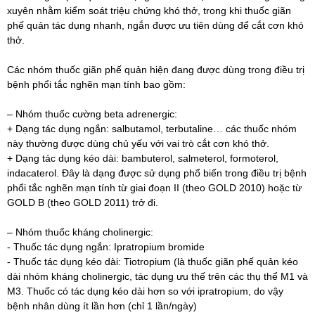
xuyên nhằm kiểm soát triệu chứng khó thở, trong khi thuốc giãn
phế quản tác dụng nhanh, ngắn được ưu tiên dùng để cắt cơn khó
thở.
Các nhóm thuốc giãn phế quản hiện đang được dùng trong điều trị
bệnh phổi tắc nghẽn mạn tính bao gồm:
– Nhóm thuốc cường beta adrenergic:
+ Dạng tác dụng ngắn: salbutamol, terbutaline… các thuốc nhóm
này thường được dùng chủ yếu với vai trò cắt cơn khó thở.
+ Dạng tác dụng kéo dài: bambuterol, salmeterol, formoterol,
indacaterol. Đây là dạng được sử dụng phổ biến trong điều trị bệnh
phổi tắc nghẽn mạn tính từ giai đoạn II (theo GOLD 2010) hoặc từ
GOLD B (theo GOLD 2011) trở đi.
– Nhóm thuốc kháng cholinergic:
- Thuốc tác dụng ngắn: Ipratropium bromide
- Thuốc tác dụng kéo dài: Tiotropium (là thuốc giãn phế quản kéo
dài nhóm kháng cholinergic, tác dụng ưu thế trên các thụ thể M1 và
M3. Thuốc có tác dụng kéo dài hơn so với ipratropium, do vậy
bệnh nhân dùng ít lần hơn (chỉ 1 lần/ngày)