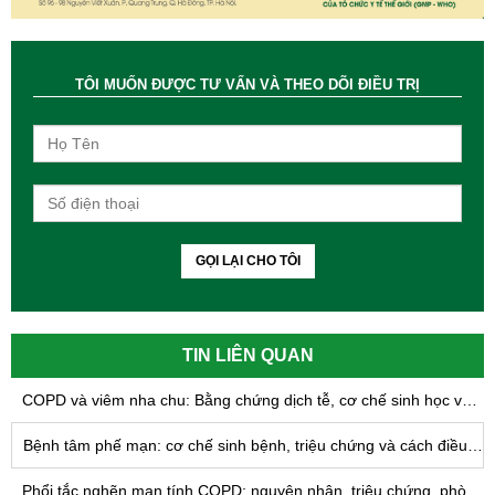
TÔI MUỐN ĐƯỢC TƯ VẤN VÀ THEO DÕI ĐIỀU TRỊ
GỌI LẠI CHO TÔI
TIN LIÊN QUAN
COPD và viêm nha chu: Bằng chứng dịch tễ, cơ chế sinh học và hàm ý trong quản lý bệnh phổi tắc nghẽn mạn tính
Bệnh tâm phế mạn: cơ chế sinh bệnh, triệu chứng và cách điều trị
Phổi tắc nghẽn mạn tính COPD: nguyên nhân, triệu chứng, phòng và điều trị hiệu quả