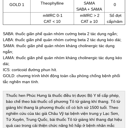
Theophylline
SAMA
GOLD 1
0
SABA + SAMA
mMRC 0-1
mMRC > 2
Số đợt
CAT < 10
CAT ≥ 10
cấp/năm
SABA: thuốc giãn phế quản nhóm cường beta 2 tác dụng ngắn;
LABA: thuốc giãn phế quản nhóm cường beta 2 tác dụng kéo dài;
SAMA: thuốc giãn phế quản nhóm kháng cholinergic tác dụng
ngắn;
LAMA: thuốc giãn phế quản nhóm kháng cholinergic tác dụng kéo
dài;
ICS: corticoid đường phun hít.
GOLD: chương trình khởi động toàn cầu phòng chống bệnh phổi
tắc nghẽn mạn tính.
Thuốc hen Phúc Hưng là thuốc điều trị được Bộ Y tế cấp phép,
bào chế theo bài thuốc cổ phương Tô tử giáng khí thang. Tô tử
giáng khí thang là phương thuốc cổ có lịch sử 1500 tuổi. Theo
nghiên cứu của tác giả Châu Vỹ tại bệnh viện trung y Lạc Sơn,
Tứ Xuyên, Trung Quốc, bài thuốc Tô tử giáng khí thang đạt hiệu
quả cao trong cải thiện chức năng hô hấp ở bệnh nhân mắc