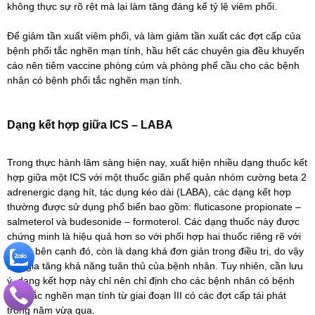
không thực sự rõ rệt mà lại làm tăng đáng kể tỷ lệ viêm phổi.
Để giảm tần xuất viêm phổi, và làm giảm tần xuất các đợt cấp của
bệnh phổi tắc nghẽn mạn tính, hầu hết các chuyên gia đều khuyến
cáo nên tiêm vaccine phòng cúm và phòng phế cầu cho các bệnh
nhân có bệnh phổi tắc nghẽn mạn tính.
Dạng kết hợp giữa ICS – LABA
Trong thực hành lâm sàng hiện nay, xuất hiện nhiều dạng thuốc kết
hợp giữa một ICS với một thuốc giãn phế quản nhóm cường beta 2
adrenergic dạng hít, tác dụng kéo dài (LABA), các dạng kết hợp
thường được sử dụng phổ biến bao gồm: fluticasone propionate –
salmeterol và budesonide – formoterol. Các dạng thuốc này được
chứng minh là hiệu quả hơn so với phối hợp hai thuốc riêng rẽ với
nhau, bên cạnh đó, còn là dạng khá đơn giản trong điều trị, do vậy
làm gia tăng khả năng tuân thủ của bệnh nhân. Tuy nhiên, cần lưu
ý, dạng kết hợp này chỉ nên chỉ định cho các bệnh nhân có bệnh
phổi tắc nghẽn mạn tính từ giai đoạn III có các đợt cấp tái phát
trong năm vừa qua.