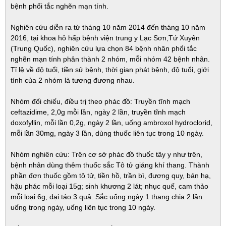
bệnh phổi tắc nghẽn mạn tính.
Nghiên cứu diễn ra từ tháng 10 năm 2014 đến tháng 10 năm
2016, tại khoa hô hấp bệnh viện trung y Lạc Sơn,Tứ Xuyên
(Trung Quốc), nghiên cứu lựa chọn 84 bệnh nhân phổi tắc
nghẽn mạn tính phân thành 2 nhóm, mỗi nhóm 42 bệnh nhân.
Tỉ lệ về độ tuổi, tiền sử bệnh, thời gian phát bệnh, độ tuổi, giới
tính của 2 nhóm là tương đương nhau.
Nhóm đối chiếu, điều trị theo phác đồ: Truyền tĩnh mạch
ceftazidime, 2,0g mỗi lần, ngày 2 lần, truyền tĩnh mạch
doxofyllin, mỗi lần 0,2g, ngày 2 lần, uống ambroxol hydroclorid,
mỗi lần 30mg, ngày 3 lần, dùng thuốc liên tục trong 10 ngày.
Nhóm nghiên cứu: Trên cơ sở phác đồ thuốc tây y như trên,
bệnh nhân dùng thêm thuốc sắc Tô tử giáng khí thang. Thành
phần đơn thuốc gồm tô tử, tiền hồ, trần bì, đương quy, bán hạ,
hậu phác mỗi loại 15g; sinh khương 2 lát; nhục quế, cam thảo
mỗi loại 6g, đại táo 3 quả. Sắc uống ngày 1 thang chia 2 lần
uống trong ngày, uống liên tục trong 10 ngày.