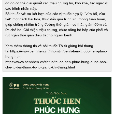
do đó có thể giải quyết các triệu chứng ho, khò khè, tức ngực ở
các bệnh nhân này.
Bài thuốc với sự kết hợp của các vị thuốc hợp lý, “vừa bổ, vừa
tiết” một cách hài hoà, thúc đẩy quá trình lưu thông tuần hoàn,
giúp chống nhiễm trùng đường thở, giảm co thắt, giảm đờm và
ức chế ho. Cải thiện triệu chứng, chức năng hô hấp của phổi và
rút ngắn thời gian điều trị cho người bệnh.
Xem thêm thông tin về bài thuốc Tô tử giáng khí thang
tại
https://www.benhhen.vn/nhomtin/benh-hen-thuoc-hen-phuc-
hung.html
https://www.benhhen.vn/tintuc/thuoc-hen-phuc-hung-duoc-bao-
che-tu-bai-thuoc-to-tu-giang-khi-thang.html