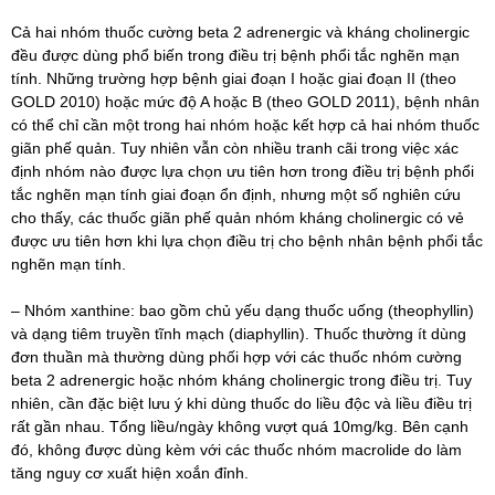
Cả hai nhóm thuốc cường beta 2 adrenergic và kháng cholinergic
đều được dùng phổ biến trong điều trị bệnh phổi tắc nghẽn mạn
tính. Những trường hợp bệnh giai đoạn I hoặc giai đoạn II (theo
GOLD 2010) hoặc mức độ A hoặc B (theo GOLD 2011), bệnh nhân
có thể chỉ cần một trong hai nhóm hoặc kết hợp cả hai nhóm thuốc
giãn phế quản. Tuy nhiên vẫn còn nhiều tranh cãi trong việc xác
định nhóm nào được lựa chọn ưu tiên hơn trong điều trị bệnh phổi
tắc nghẽn mạn tính giai đoạn ổn định, nhưng một số nghiên cứu
cho thấy, các thuốc giãn phế quản nhóm kháng cholinergic có vẻ
được ưu tiên hơn khi lựa chọn điều trị cho bệnh nhân bệnh phổi tắc
nghẽn mạn tính.
– Nhóm xanthine: bao gồm chủ yếu dạng thuốc uống (theophyllin)
và dạng tiêm truyền tĩnh mạch (diaphyllin). Thuốc thường ít dùng
đơn thuần mà thường dùng phối hợp với các thuốc nhóm cường
beta 2 adrenergic hoặc nhóm kháng cholinergic trong điều trị. Tuy
nhiên, cần đặc biệt lưu ý khi dùng thuốc do liều độc và liều điều trị
rất gần nhau. Tổng liều/ngày không vượt quá 10mg/kg. Bên cạnh
đó, không được dùng kèm với các thuốc nhóm macrolide do làm
tăng nguy cơ xuất hiện xoắn đỉnh.