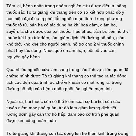
Tóm lại, bệnh nhân trong nhóm nghiên cứu được điều trị bằng
thuốc sắc Tô tử giáng khí thang trên cơ sở kết hợp phác đồ y
học hiện đại điều trị phổi tắc nghẽn mạn tính. Trong phương
thuốc tô tử, bán hạ có tác dụng hạ khí hoá đàm, giảm ho,
suyễn, là chủ dược của bài thuốc. Hậu phác, trần bì, tiền hồ 3 vị
thuốc kết hợp trừ đàm, làm giảm dịch tiêt đường hô hấp, giảm
khó thở, khò khè cho người bệnh, hỗ trợ cho 2 vị thuốc chính
phát huy tác dụng. Nhục quế ôn ấm thận, bồi bổ vào căn
nguyên gây bệnh.
Qua nhiều nghiên cứu lâm sàng trong các lĩnh vực liên quan đã
chứng mình được Tô tử giáng khí thang có thể tạo ra tác động
tích cực đến quá trình ức chế vi khuẩn có mặt rộng rãi trong
đường hô hấp của bệnh nhân phổi tắc nghẽn mạn tính.
Ngoài ra, bài thuốc còn có thể kiểm soát sự bài tiết của các
tuyến niêm mạc phế quản, từ đó làm giảm lượng dịch tiết,
lượng đờm gây cản trở hô hấp, đảm bảo cơ trơn phế quản
được kéo căng hoàn toàn.
Tô tử giáng khí thang còn tác động lên hệ thần kinh trung ương,