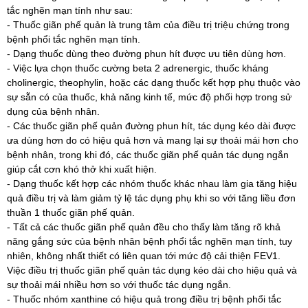
tắc nghẽn mạn tính như sau:
- Thuốc giãn phế quản là trung tâm của điều trị triệu chứng trong
bệnh phổi tắc nghẽn mạn tính.
- Dạng thuốc dùng theo đường phun hít được ưu tiên dùng hơn.
- Việc lựa chọn thuốc cường beta 2 adrenergic, thuốc kháng
cholinergic, theophylin, hoặc các dạng thuốc kết hợp phụ thuộc vào
sự sẵn có của thuốc, khả năng kinh tế, mức độ phối hợp trong sử
dụng của bệnh nhân.
- Các thuốc giãn phế quản đường phun hít, tác dụng kéo dài được
ưa dùng hơn do có hiệu quả hơn và mang lại sự thoải mái hơn cho
bệnh nhân, trong khi đó, các thuốc giãn phế quản tác dụng ngắn
giúp cắt cơn khó thở khi xuất hiện.
- Dạng thuốc kết hợp các nhóm thuốc khác nhau làm gia tăng hiệu
quả điều trị và làm giảm tỷ lệ tác dụng phụ khi so với tăng liều đơn
thuần 1 thuốc giãn phế quản.
- Tất cả các thuốc giãn phế quản đều cho thấy làm tăng rõ khả
năng gắng sức của bệnh nhân bệnh phổi tắc nghẽn mạn tính, tuy
nhiên, không nhất thiết có liên quan tới mức độ cải thiện FEV1.
Việc điều trị thuốc giãn phế quản tác dụng kéo dài cho hiệu quả và
sự thoải mái nhiều hơn so với thuốc tác dụng ngắn.
- Thuốc nhóm xanthine có hiệu quả trong điều trị bệnh phổi tắc