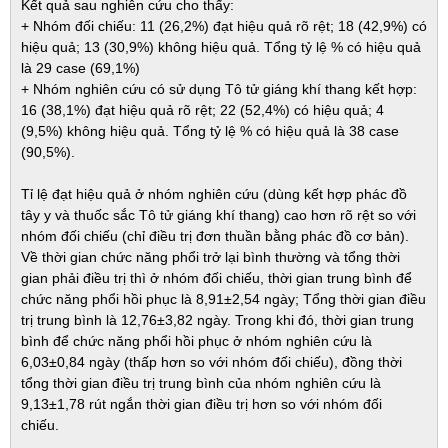
Kết quả sau nghiên cứu cho thấy:
+ Nhóm đối chiếu: 11 (26,2%) đạt hiệu quả rõ rệt; 18 (42,9%) có
hiệu quả; 13 (30,9%) không hiệu quả. Tổng tỷ lệ % có hiệu quả
là 29 case (69,1%)
+ Nhóm nghiên cứu có sử dụng Tô tử giáng khí thang kết hợp:
16 (38,1%) đạt hiệu quả rõ rệt; 22 (52,4%) có hiệu quả; 4
(9,5%) không hiệu quả. Tổng tỷ lệ % có hiệu quả là 38 case
(90,5%).
Tỉ lệ đạt hiệu quả ở nhóm nghiên cứu (dùng kết hợp phác đồ
tây y và thuốc sắc Tô tử giáng khí thang) cao hơn rõ rệt so với
nhóm đối chiếu (chỉ điều trị đơn thuần bằng phác đồ cơ bản).
Về thời gian chức năng phổi trở lại bình thường và tổng thời
gian phải điều trị thì ở nhóm đối chiếu, thời gian trung bình để
chức năng phổi hồi phục là 8,91±2,54 ngày; Tổng thời gian điều
trị trung bình là 12,76±3,82 ngày. Trong khi đó, thời gian trung
bình để chức năng phổi hồi phục ở nhóm nghiên cứu là
6,03±0,84 ngày (thấp hơn so với nhóm đối chiếu), đồng thời
tổng thời gian điều trị trung bình của nhóm nghiên cứu là
9,13±1,78 rút ngắn thời gian điều trị hơn so với nhóm đối
chiếu.