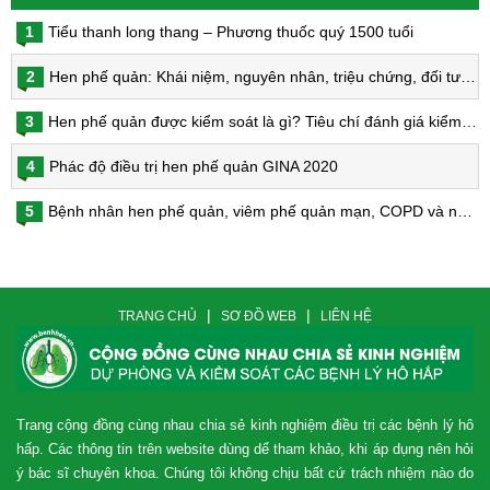
1
Tiểu thanh long thang – Phương thuốc quý 1500 tuổi
2
Hen phế quản: Khái niệm, nguyên nhân, triệu chứng, đối tượng nguy cơ, phòng bệnh, chẩn đoán và điều trị hen phế quản
3
Hen phế quản được kiểm soát là gì? Tiêu chí đánh giá kiểm soát hen
4
Phác độ điều trị hen phế quản GINA 2020
5
Bệnh nhân hen phế quản, viêm phế quản mạn, COPD và nguy cơ nhiễm virus Corona
|
|
TRANG CHỦ
SƠ ĐỒ WEB
LIÊN HỆ
Trang cộng đồng cùng nhau chia sẻ kinh nghiệm điều trị các bệnh lý hô
hấp. Các thông tin trên website dùng dể tham khảo, khi áp dụng nên hỏi
ý bác sĩ chuyên khoa. Chúng tôi không chịu bất cứ trách nhiệm nào do