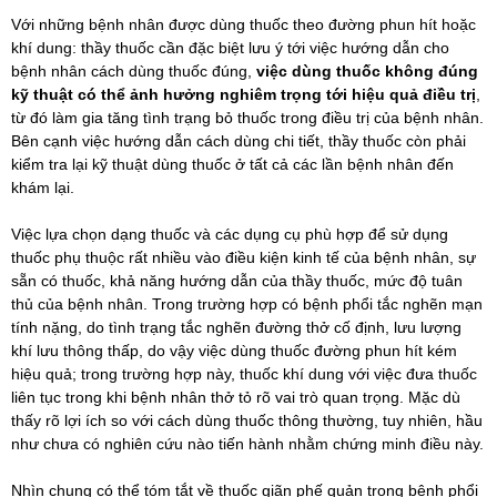
Với những bệnh nhân được dùng thuốc theo đường phun hít hoặc
khí dung: thầy thuốc cần đặc biệt lưu ý tới việc hướng dẫn cho
bệnh nhân cách dùng thuốc đúng,
việc dùng thuốc không đúng
kỹ thuật có thể ảnh hưởng nghiêm trọng tới hiệu quả điều trị
,
từ đó làm gia tăng tình trạng bỏ thuốc trong điều trị của bệnh nhân.
Bên cạnh việc hướng dẫn cách dùng chi tiết, thầy thuốc còn phải
kiểm tra lại kỹ thuật dùng thuốc ở tất cả các lần bệnh nhân đến
khám lại.
Việc lựa chọn dạng thuốc và các dụng cụ phù hợp để sử dụng
thuốc phụ thuộc rất nhiều vào điều kiện kinh tế của bệnh nhân, sự
sẵn có thuốc, khả năng hướng dẫn của thầy thuốc, mức độ tuân
thủ của bệnh nhân. Trong trường hợp có bệnh phổi tắc nghẽn mạn
tính nặng, do tình trạng tắc nghẽn đường thở cố định, lưu lượng
khí lưu thông thấp, do vậy việc dùng thuốc đường phun hít kém
hiệu quả; trong trường hợp này, thuốc khí dung với việc đưa thuốc
liên tục trong khi bệnh nhân thở tỏ rõ vai trò quan trọng. Mặc dù
thấy rõ lợi ích so với cách dùng thuốc thông thường, tuy nhiên, hầu
như chưa có nghiên cứu nào tiến hành nhằm chứng minh điều này.
Nhìn chung có thể tóm tắt về thuốc giãn phế quản trong bệnh phổi