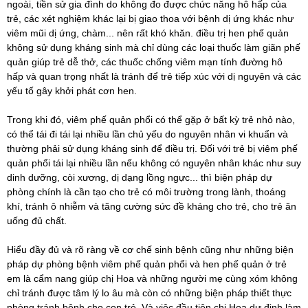
ngoài, tiền sử gia đình do không đo được chức năng hô hấp của
trẻ, các xét nghiệm khác lại bị giao thoa với bệnh dị ứng khác như
viêm mũi dị ứng, chàm... nên rất khó khăn. điều trị hen phế quản
không sử dụng kháng sinh mà chỉ dùng các loại thuốc làm giãn phế
quản giúp trẻ dễ thở, các thuốc chống viêm mạn tính đường hô
hấp và quan trọng nhất là tránh để trẻ tiếp xúc với dị nguyên và các
yếu tố gây khởi phát cơn hen.
Trong khi đó, viêm phế quản phổi có thể gặp ở bất kỳ trẻ nhỏ nào,
có thể tái đi tái lại nhiều lần chủ yếu do nguyên nhân vi khuẩn và
thường phải sử dụng kháng sinh để điều trị. Đối với trẻ bị viêm phế
quản phổi tái lại nhiều lần nếu không có nguyên nhân khác như suy
dinh dưỡng, còi xương, dị dạng lồng ngực... thì biện pháp dự
phòng chính là cần tạo cho trẻ có môi trường trong lành, thoáng
khí, tránh ô nhiễm và tăng cường sức đề kháng cho trẻ, cho trẻ ăn
uống đủ chất.
Hiểu đầy đủ và rõ ràng về cơ chế sinh bệnh cũng như những biện
pháp dự phòng bệnh viêm phế quản phổi và hen phế quản ở trẻ
em là cẩm nang giúp chị Hoa và những người mẹ cùng xóm không
chỉ tránh được tâm lý lo âu mà còn có những biện pháp thiết thực
phòng tránh bệnh cho con trẻ. Và việc đầu tiên chị Hoa dự định làm