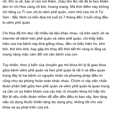
rồi. Khi ra về, bác sĩ còn nói thêm, cháu lớn lên rất dễ bị hen khiến
tâm trí chị Hoa càng rối bời, hoang mang. Mà thời điểm này không
chỉ riêng cu Tí con chị bị viêm phế quản, xóm nhỏ của chị ở Từ
Sơn - Bắc Ninh có bốn đứa trẻ tuổi từ 7 tháng đến 3 tuổi cũng đều
bị viêm phế quản.
Chị Hoa đã tìm đọc rất nhiều tài liệu khác nhau, cả trên sách vở và
internet về bệnh hen phế quản và viêm phế quản, chị thấy biểu
hiện của hai bệnh này khá giống nhau, đều có biểu hiện ho, khó
thở, thở khò khè, hay gặp khi thay đổi thời tiết thì càng lo lắng và
mang nặng mặc cảm đối với căn bệnh của con.
Tuy nhiên, theo ý kiến của chuyên gia nhi khoa thì tỷ lệ giao thoa
giữa bệnh viêm phế quản và hen phế quản là rất ít và điều quan
trọng đây là hai bệnh có nguyên nhân và phương pháp điều trị
cũng như dự phòng hoàn toàn khác nhau. Chính vì vậy việc chẩn
đoán phân biệt giữa hen phế quản và viêm phế quản là quan trọng
và cần có sự thăm khám của các bác sĩ chuyên khoa hô hấp nhi.
Bởi lẽ nếu chẩn đoán nhầm dễ dẫn đến điều trị bao vây, làm tăng
việc sử dụng thuốc khiến tăng tác dụng phụ, không tốt cho sức
khỏe và sự phát triển của trẻ.