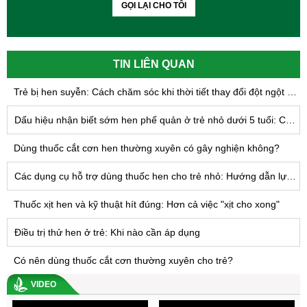
GỌI LẠI CHO TÔI
TIN LIÊN QUAN
Trẻ bị hen suyễn: Cách chăm sóc khi thời tiết thay đổi đột ngột để giảm nguy cơ lên cơn hen
Dấu hiệu nhận biết sớm hen phế quản ở trẻ nhỏ dưới 5 tuổi: Cha mẹ cần lưu ý điều gì?
Dùng thuốc cắt cơn hen thường xuyên có gây nghiện không?
Các dụng cụ hỗ trợ dùng thuốc hen cho trẻ nhỏ: Hướng dẫn lựa chọn và sử dụng đúng cách
Thuốc xịt hen và kỹ thuật hít đúng: Hơn cả việc "xịt cho xong"
Điều trị thử hen ở trẻ: Khi nào cần áp dụng
Có nên dùng thuốc cắt cơn thường xuyên cho trẻ?
VIDEO