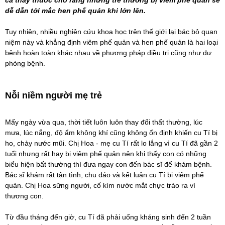
cả thầy thuốc cho rằng những trẻ thường bị
viêm phế quản
sẽ
dễ dẫn tới mắc
hen phế quản
khi lớn lên.
Tuy nhiên, nhiều nghiên cứu khoa học trên thế giới lại bác bỏ quan
niệm này và khẳng định viêm phế quản và hen phế quản là hai loại
bệnh hoàn toàn khác nhau về phương pháp điều trị cũng như dự
phòng bệnh.
Nỗi niềm người mẹ trẻ
Mấy ngày vừa qua, thời tiết luôn luôn thay đổi thất thường, lúc
mưa, lúc nắng, độ ẩm không khí cũng không ổn định khiến cu Tí bị
ho, chảy nước mũi. Chị Hoa - mẹ cu Tí rất lo lắng vì cu Tí đã gần 2
tuổi nhưng rất hay bị viêm phế quản nên khi thấy con có những
biểu hiện bất thường thì đưa ngay con đến bác sĩ để khám bệnh.
Bác sĩ khám rất tận tình, chu đáo và kết luận cu Tí bị viêm phế
quản. Chị Hoa sững người, cố kìm nước mắt chực trào ra vì
thương con.
Từ đầu tháng đến giờ, cu Tí đã phải uống kháng sinh đến 2 tuần