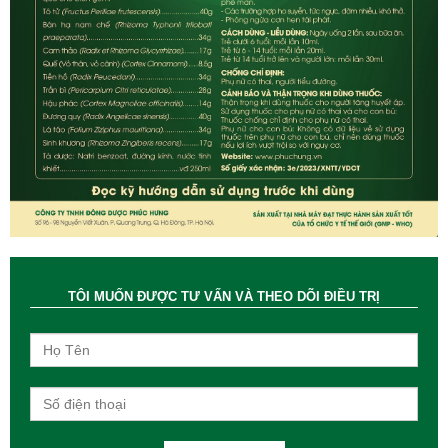
TÔI MUỐN ĐƯỢC TƯ VẤN VÀ THEO DÕI ĐIỀU TRỊ