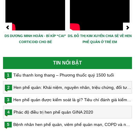
DS DƯƠNG MINH HOÀN - BÍ KÍP “CAI”
DS. ĐỖ THỊ KIM XUYẾN CHIA SẺ VỀ HEN
CORTICOID CHO BÉ
PHẾ QUẢN Ở TRẺ EM
TIN NỔI BẬT
1
Tiểu thanh long thang – Phương thuốc quý 1500 tuổi
2
Hen phế quản: Khái niệm, nguyên nhân, triệu chứng, đối tượng nguy cơ, phòng bệnh, chẩn đoán và điều trị hen phế quản
3
Hen phế quản được kiểm soát là gì? Tiêu chí đánh giá kiểm soát hen
4
Phác độ điều trị hen phế quản GINA 2020
5
Bệnh nhân hen phế quản, viêm phế quản mạn, COPD và nguy cơ nhiễm virus Corona