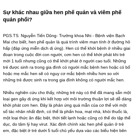
Sự khác nhau giữa hen phế quản và viêm phế
quản phổi?
PGS.TS. Nguyễn Tiến Dũng- Trưởng khoa Nhi - Bệnh viện Bạch
Mai cho biết, hen phế quản là quá trình viêm mạn tính ở đường hô
hấp (đáp ứng miễn dịch dị ứng). Hen có thể khởi bệnh ở nhiều giai
đoạn trong cuộc đời con người, cơn hen có thể khởi phát khi trẻ
mới 1 tuổi nhưng cũng có thể khởi phát ở người cao tuổi. Những
trẻ được sinh ra trong gia đình có người mắc bệnh hen hoặc có bố
hoặc mẹ mắc hen sẽ có nguy cơ mắc bệnh nhiều hơn so với
những trẻ được sinh ra trong gia đình không có người mắc hen.
Nhiều nghiên cứu cho thấy, những trẻ này có thể đã mang sẵn một
loại gen gây dị ứng khi kết hợp với môi trường thuận lợi sẽ dễ dàng
khởi phát cơn hen. Đây là phản ứng quá mẫn của cơ thể với một
số tác nhân nhất định, có thể là phấn hoa, mạt nhà, khói thuốc lá,
một loại thức ăn đặc biệt, thời tiết lạnh hoặc cũng có thể do tập thể
dục, do tâm lý hay virut. Xác định chính xác hen phế quản ở trẻ
em, đặc biệt ở trẻ dưới 5 tuổi chủ yếu dựa vào các biểu hiện bên