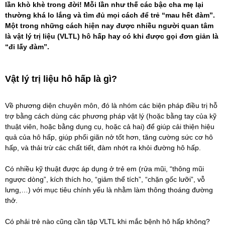
lần khò khè trong đời! Mỗi lần như thế các bậc cha mẹ lại
thường khá lo lắng và tìm đủ mọi cách để trẻ “mau hết đàm”.
Một trong những cách hiện nay được nhiều người quan tâm
là vật lý trị liệu (VLTL) hô hấp hay có khi được gọi đơn giản là
“đi lấy đàm”.
Vật lý trị liệu hô hấp là gì?
Về phương diện chuyên môn, đó là nhóm các biện pháp điều trị hỗ
trợ bằng cách dùng các phương pháp vật lý (hoặc bằng tay của kỹ
thuật viên, hoặc bằng dụng cụ, hoặc cả hai) để giúp cải thiện hiệu
quả của hô hấp, giúp phổi giãn nở tốt hơn, tăng cường sức cơ hô
hấp, và thải trừ các chất tiết, đàm nhớt ra khỏi đường hô hấp.
Có nhiều kỹ thuật được áp dụng ở trẻ em (rửa mũi, “thông mũi
ngược dòng”, kích thích ho, “giảm thể tích”, “chặn gốc lưỡi”, vỗ
lưng,…) với mục tiêu chính yếu là nhằm làm thông thoáng đường
thở.
Có phải trẻ nào cũng cần tập VLTL khi mắc bệnh hô hấp không?