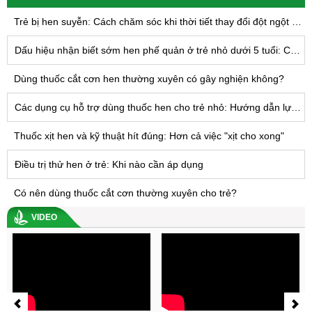
Trẻ bị hen suyễn: Cách chăm sóc khi thời tiết thay đổi đột ngột để giảm nguy cơ lên cơn hen
Dấu hiệu nhận biết sớm hen phế quản ở trẻ nhỏ dưới 5 tuổi: Cha mẹ cần lưu ý điều gì?
Dùng thuốc cắt cơn hen thường xuyên có gây nghiện không?
Các dụng cụ hỗ trợ dùng thuốc hen cho trẻ nhỏ: Hướng dẫn lựa chọn và sử dụng đúng cách
Thuốc xịt hen và kỹ thuật hít đúng: Hơn cả việc "xịt cho xong"
Điều trị thử hen ở trẻ: Khi nào cần áp dụng
Có nên dùng thuốc cắt cơn thường xuyên cho trẻ?
VIDEO