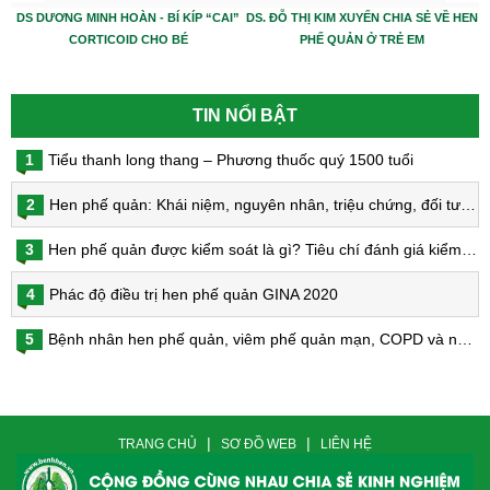
DS DƯƠNG MINH HOÀN - BÍ KÍP “CAI”
DS. ĐỖ THỊ KIM XUYẾN CHIA SẺ VỀ HEN
CORTICOID CHO BÉ
PHẾ QUẢN Ở TRẺ EM
TIN NỔI BẬT
1
Tiểu thanh long thang – Phương thuốc quý 1500 tuổi
2
Hen phế quản: Khái niệm, nguyên nhân, triệu chứng, đối tượng nguy cơ, phòng bệnh, chẩn đoán và điều trị hen phế quản
3
Hen phế quản được kiểm soát là gì? Tiêu chí đánh giá kiểm soát hen
4
Phác độ điều trị hen phế quản GINA 2020
5
Bệnh nhân hen phế quản, viêm phế quản mạn, COPD và nguy cơ nhiễm virus Corona
|
|
TRANG CHỦ
SƠ ĐỒ WEB
LIÊN HỆ