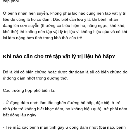
xẹp phổi.
Ở bệnh nhân
hen suyễn
, không phải lúc nào cũng nên tập vật lý trị
liệu dù cũng là ho có đàm. Đặc biệt cần lưu ý là khi bệnh nhân
đang lên cơn suyễn (thường có biểu hiện ho, nặng ngực, khò khè,
khó thở) thì không nên tập vật lý trị liệu vì không hiệu qủa và có khi
lại làm nặng hơn tình trạng khó thở của trẻ.
Khi nào cần cho trẻ tập vật lý trị liệu hô hấp?
Đó là khi có biến chứng hoặc được dự đoán là sẽ có biến chứng do
ứ đọng đàm nhớt trong đường thở.
Các trường hợp phổ biến là:
- Ứ đọng đàm nhớt làm tắc nghẽn đường hô hấp, đặc biệt ở trẻ
nhỏ (do trẻ không biết khạc đàm, ho không hiệu quả), trẻ phải nằm
bất động lâu ngày
- Trẻ mắc các bệnh mãn tính gây ứ đọng đàm nhớt (bại não, bệnh