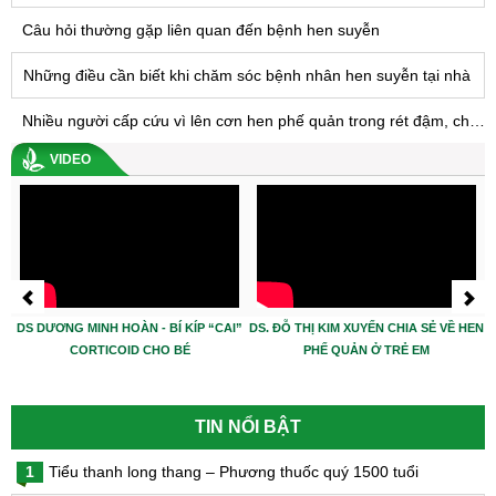
Câu hỏi thường gặp liên quan đến bệnh hen suyễn
Những điều cần biết khi chăm sóc bệnh nhân hen suyễn tại nhà
Nhiều người cấp cứu vì lên cơn hen phế quản trong rét đậm, chuyên gia khuyến cáo điều này
VIDEO
DS DƯƠNG MINH HOÀN - BÍ KÍP “CAI”
DS. ĐỖ THỊ KIM XUYẾN CHIA SẺ VỀ HEN
CORTICOID CHO BÉ
PHẾ QUẢN Ở TRẺ EM
TIN NỔI BẬT
1
Tiểu thanh long thang – Phương thuốc quý 1500 tuổi