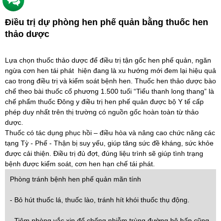
Điều trị dự phòng hen phế quản bằng thuốc hen
thảo dược
Lựa chọn thuốc thảo dược để điều trị tận gốc hen phế quản, ngăn
ngừa cơn hen tái phát hiện đang là xu hướng mới đem lại hiệu quả
cao trong điều trị và kiểm soát bệnh hen.
Thuốc hen thảo dược
bào
chế theo bài thuốc cổ phương 1.500 tuổi “
Tiểu thanh long thang
” là
chế phẩm thuốc Đông y điều trị hen phế quản được bộ Y tế cấp
phép duy nhất trên thị trường có nguồn gốc hoàn toàn từ thảo
dược.
Thuốc có tác dụng phục hồi – điều hòa và nâng cao chức năng các
tạng Tỳ - Phế - Thận bị suy yếu, giúp tăng sức đề kháng, sức khỏe
được cải thiện. Điều trị đủ đợt, đúng liệu trình sẽ giúp tình trạng
bệnh được kiểm soát, cơn hen hạn chế tái phát.
Phòng tránh bệnh
hen phế quản mãn tính
- Bỏ hút thuốc lá, thuốc lào, tránh hít khói thuốc thụ động.
- Tiêm phòng vắc xin để chống nhiễm trùng đường hô hấp cũng