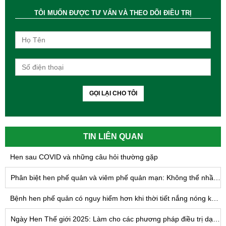
TÔI MUỐN ĐƯỢC TƯ VẤN VÀ THEO DÕI ĐIỀU TRỊ
GỌI LẠI CHO TÔI
TIN LIÊN QUAN
Hen sau COVID và những câu hỏi thường gặp
Phân biệt hen phế quản và viêm phế quản mạn: Không thể nhầm lẫn
Bệnh hen phế quản có nguy hiểm hơn khi thời tiết nắng nóng kéo dài không?
Ngày Hen Thế giới 2025: Làm cho các phương pháp điều trị dạng hít có thể tiếp cận được với TẤT CẢ - Tiến tới công bằng trong điều trị hen suyễn trên toàn cầu