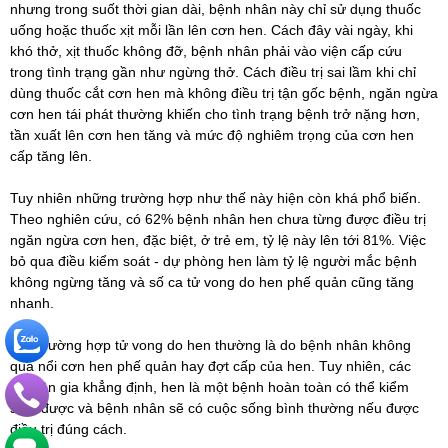
nhưng trong suốt thời gian dài, bệnh nhân này chỉ sử dụng thuốc
uống hoặc thuốc xịt mỗi lần lên cơn hen. Cách đây vài ngày, khi
khó thở, xịt thuốc không đỡ, bệnh nhân phải vào viện cấp cứu
trong tình trạng gần như ngừng thở. Cách điều trị sai lầm khi chỉ
dùng
thuốc cắt cơn hen
mà không điều trị tận gốc bệnh, ngăn ngừa
cơn hen tái phát thường khiến cho tình trạng bệnh trở nặng hơn,
tần xuất lên cơn hen tăng và mức độ nghiêm trọng của cơn hen
cấp tăng lên.
Tuy nhiên những trường hợp như thế này hiện còn khá phổ biến.
Theo nghiên cứu, có 62% bệnh nhân hen chưa từng được điều trị
ngăn ngừa cơn hen, đặc biệt, ở trẻ em, tỷ lệ này lên tới 81%. Việc
bỏ qua điều kiểm soát - dự phòng hen làm tỷ lệ người mắc bệnh
không ngừng tăng và số ca tử vong do hen phế quản cũng tăng
nhanh.
Các trường hợp tử vong do hen thường là do bệnh nhân không
qua nổi cơn hen phế quản hay đợt cấp của hen. Tuy nhiên, các
chuyên gia khẳng định, hen là một bệnh hoàn toàn có thể kiểm
soát được và bệnh nhân sẽ có cuộc sống bình thường nếu được
điều trị đúng cách.