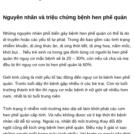
Nguyên nhân và triệu chứng bệnh hen phế quản
Những nguyên nhân phổ biến gây bệnh hen
phế quản có thể là do
di truyền hoặc các yếu tố tự phát. Trong đó bao gồm các tình trạng
nhiễm khuẩn, dị ứng thức ăn, dị ứng thời tiết, dị ứng hoa, nấm mốc,
khói bụi… Nếu trẻ sinh ra trong gia đình từng có người bị hen phế
quản thì nguy cơ mắc bệnh sẽ là 20 – 30%, còn nếu cả cha và mẹ
đều bị thì nguy cơ con bị hen phế quản là 60%.
Giới tính cũng là một yếu tố tác động đến nguy cơ bị bệnh hen phế
quản. Trước tuổi dậy thì bệnh gặp nhiều ở các bé trai. Còn từ tuổi
trưởng thành trở lên thì nguy cơ mắc bệnh ở nữ giới sẽ nhiều hơn
nam, nhất là từ tuổi trung niên.
Tình trạng ô nhiễm môi trường kéo dài sẽ làm khởi phát các cơn
hen phế quản cấp tính. Và nếu không được xử lí kịp thời thì bệnh
nhân rất dễ tử vong. Ngoài ra, nhiệt độ môi trường thay đổi đột
ngột cũng dễ kích ứng bệnh hen phế quản. Điều này lí giải vì sao
những người ngồi trong máy lạnh nhiều, khi bước ra ngoài gặp thời