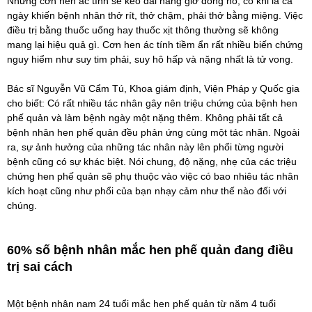
Những cơn
hen ác tính
sẽ kéo dài hàng giờ đồng hồ, có khi là cả
ngày khiến bệnh nhân thở rít, thở chậm, phải thở bằng miệng. Việc
điều trị bằng thuốc uống hay thuốc xịt thông thường sẽ không
mang lại hiệu quả gì. Cơn hen ác tính tiềm ẩn rất nhiều biến chứng
nguy hiểm như suy tim phải, suy hô hấp và nặng nhất là tử vong.
Bác sĩ Nguyễn Vũ Cẩm Tú, Khoa giám định, Viện Pháp y Quốc gia
cho biết: Có rất nhiều tác nhân gây nên triệu chứng của bệnh hen
phế quản và làm bệnh ngày một nặng thêm. Không phải tất cả
bệnh nhân hen phế quản đều phản ứng cùng một tác nhân. Ngoài
ra, sự ảnh hưởng của những tác nhân này lên phổi từng người
bệnh cũng có sự khác biệt. Nói chung, độ nặng, nhẹ của các
triệu
chứng hen phế quản
sẽ phụ thuộc vào việc có bao nhiêu tác nhân
kích hoạt cũng như phổi của bạn nhạy cảm như thế nào đối với
chúng.
60% số bệnh nhân mắc hen phế quản đang điều
trị sai cách
Một bệnh nhân nam 24 tuổi mắc hen phế quản từ năm 4 tuổi