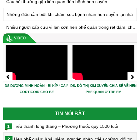
Câu hỏi thường gặp liên quan đến bệnh hen suyễn
Những điều cần biết khi chăm sóc bệnh nhân hen suyễn tại nhà
Nhiều người cấp cứu vì lên cơn hen phế quản trong rét đậm, chuyên gia khuyến cáo điều này
VIDEO
DS DƯƠNG MINH HOÀN - BÍ KÍP “CAI”
DS. ĐỖ THỊ KIM XUYẾN CHIA SẺ VỀ HEN
CORTICOID CHO BÉ
PHẾ QUẢN Ở TRẺ EM
TIN NỔI BẬT
1
Tiểu thanh long thang – Phương thuốc quý 1500 tuổi
2
Hen phế quản: Khái niệm, nguyên nhân, triệu chứng, đối tượng nguy cơ, phòng bệnh, chẩn đoán và điều trị hen phế quản