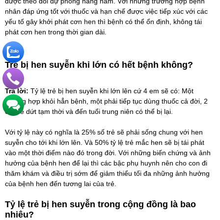
được theo dõi dự phòng hàng năm. Với những trường hợp bệnh
nhân đáp ứng tốt với thuốc và hạn chế được việc tiếp xúc với các
yếu tố gây khởi phát cơn hen thì bệnh có thể ổn định, không tái
phát cơn hen trong thời gian dài.
Trẻ bị hen suyễn khi lớn có hết bệnh không?
Trả lời:
Tỷ lệ trẻ bị hen suyễn khi lớn lên cứ 4 em sẽ có: Một
trường hợp khỏi hẳn bệnh, một phải tiếp tục dùng thuốc cả đời, 2
em sẽ dứt tạm thời và đến tuổi trung niên có thể bị lại.
Với tỷ lệ này có nghĩa là 25% số trẻ sẽ phải sống chung với hen
suyễn cho tới khi lớn lên. Và 50% tỷ lệ trẻ mắc hen sẽ bị tái phát
vào một thời điểm nào đó trong đời. Với những biến chứng và ảnh
hưởng của bệnh hen để lại thì các bậc phụ huynh nên cho con đi
thăm khám và điều trị sớm để giảm thiểu tối đa những ảnh hưởng
của bệnh hen đến tương lai của trẻ.
Tỷ lệ trẻ bị hen suyễn trong cộng đồng là bao
nhiêu?