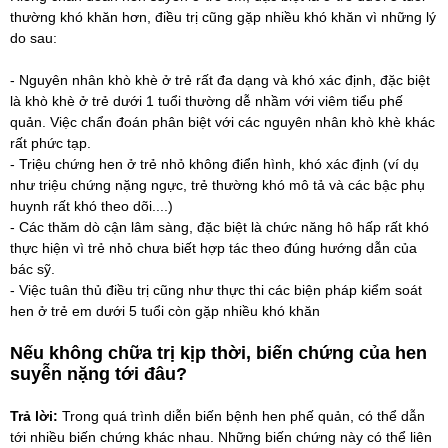
thường khó khăn hơn, điều trị cũng gặp nhiều khó khăn vì những lý
do sau:
- Nguyên nhân khò khè ở trẻ rất đa dạng và khó xác định, đặc biệt
là khò khè ở trẻ dưới 1 tuổi thường dễ nhầm với viêm tiểu phế
quản. Việc chẩn đoán phân biệt với các nguyên nhân khò khè khác
rất phức tạp.
- Triệu chứng hen ở trẻ nhỏ không điển hình, khó xác định (ví dụ
như triệu chứng nặng ngực, trẻ thường khó mô tả và các bậc phụ
huynh rất khó theo dõi....)
- Các thăm dò cận lâm sàng, đặc biệt là chức năng hô hấp rất khó
thực hiện vì trẻ nhỏ chưa biết hợp tác theo đúng hướng dẫn của
bác sỹ.
- Việc tuân thủ điều trị cũng như thực thi các biện pháp kiểm soát
hen ở trẻ em dưới 5 tuổi còn gặp nhiều khó khăn
Nếu không chữa trị kịp thời, biến chứng của hen
suyễn nặng tới đâu?
Trả lời:
Trong quá trình diễn biến bệnh hen phế quản, có thể dẫn
tới nhiều biến chứng khác nhau. Những biến chứng này có thể liên