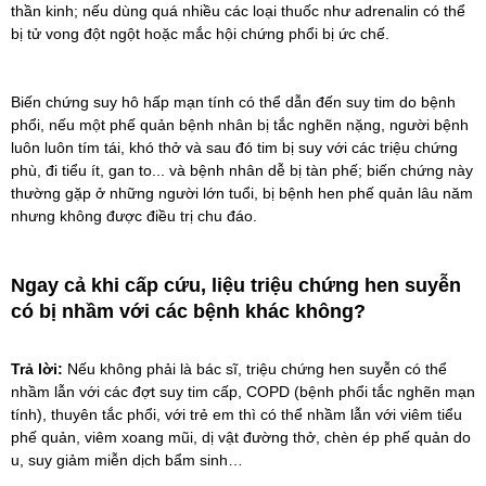
thần kinh; nếu dùng quá nhiều các loại thuốc như adrenalin có thể
bị tử vong đột ngột hoặc mắc hội chứng phổi bị ức chế.
Biến chứng suy hô hấp mạn tính có thể dẫn đến suy tim do bệnh
phổi, nếu một phế quản bệnh nhân bị tắc nghẽn nặng, người bệnh
luôn luôn tím tái, khó thở và sau đó tim bị suy với các triệu chứng
phù, đi tiểu ít, gan to... và bệnh nhân dễ bị tàn phế; biến chứng này
thường gặp ở những người lớn tuổi, bị bệnh hen phế quản lâu năm
nhưng không được điều trị chu đáo.
Ngay cả khi cấp cứu, liệu triệu chứng hen suyễn
có bị nhầm với các bệnh khác không?
Trả lời:
Nếu không phải là bác sĩ, triệu chứng hen suyễn có thể
nhầm lẫn với các đợt suy tim cấp,
COPD
(bệnh phổi tắc nghẽn mạn
tính), thuyên tắc phổi, với trẻ em thì có thể nhầm lẫn với viêm tiểu
phế quản, viêm xoang mũi, dị vật đường thở, chèn ép phế quản do
u, suy giảm miễn dịch bẩm sinh…