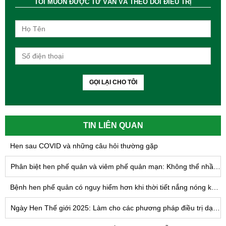
TÔI MUỐN ĐƯỢC TƯ VẤN VÀ THEO DÕI ĐIỀU TRỊ
GỌI LẠI CHO TÔI
TIN LIÊN QUAN
Hen sau COVID và những câu hỏi thường gặp
Phân biệt hen phế quản và viêm phế quản mạn: Không thể nhầm lẫn
Bệnh hen phế quản có nguy hiểm hơn khi thời tiết nắng nóng kéo dài không?
Ngày Hen Thế giới 2025: Làm cho các phương pháp điều trị dạng hít có thể tiếp cận được với TẤT CẢ - Tiến tới công bằng trong điều trị hen suyễn trên toàn cầu