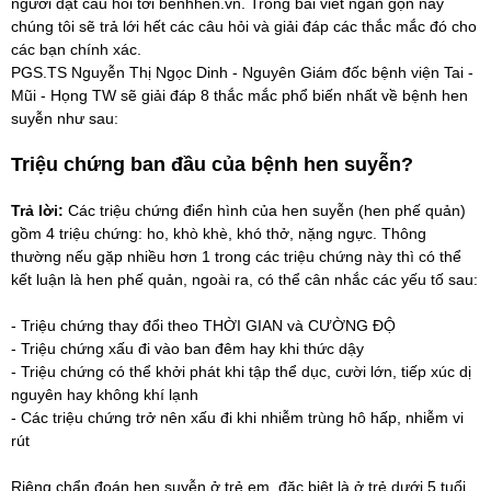
người đặt câu hỏi tới benhhen.vn. Trong bài viết ngắn gọn này
chúng tôi sẽ trả lới hết các câu hỏi và giải đáp các thắc mắc đó cho
các bạn chính xác.
PGS.TS Nguyễn Thị Ngọc Dinh - Nguyên Giám đốc bệnh viện Tai -
Mũi - Họng TW sẽ giải đáp 8 thắc mắc phổ biến nhất về bệnh hen
suyễn như sau:
Triệu chứng ban đầu của bệnh hen suyễn?
Trả lời:
Các triệu chứng điển hình của hen suyễn (hen phế quản)
gồm 4 triệu chứng: ho, khò khè, khó thở, nặng ngực. Thông
thường nếu gặp nhiều hơn 1 trong các triệu chứng này thì có thể
kết luận là hen phế quản, ngoài ra, có thể cân nhắc các yếu tố sau:
- Triệu chứng thay đổi theo THỜI GIAN và CƯỜNG ĐỘ
- Triệu chứng xấu đi vào ban đêm hay khi thức dậy
- Triệu chứng có thể khởi phát khi tập thể dục, cười lớn, tiếp xúc dị
nguyên hay không khí lạnh
- Các triệu chứng trở nên xấu đi khi nhiễm trùng hô hấp, nhiễm vi
rút
Riêng chẩn đoán hen suyễn ở trẻ em, đặc biệt là ở trẻ dưới 5 tuổi