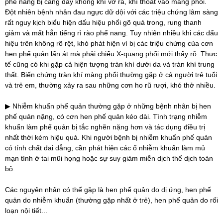
phế nang bị căng đầy không khí vở ra, khí thoát vào màng phổi.
Đột nhiên bệnh nhân đau ngực dữ dội với các triệu chứng lâm sàng
rất nguy kịch biểu hiện dấu hiệu phổi gõ quá trong, rung thanh
giảm và mất hẳn tiếng rì rào phế nang. Tuy nhiên nhiều khi các dấu
hiệu trên không rõ rệt, khó phát hiện vì bị các triệu chứng của cơn
hen phế quản lấn át mà phải chiếu X-quang phổi mới thấy rõ. Thực
tế cũng có khi gặp cả hiện tượng tràn khí dưới da và tràn khí trung
thất. Biến chứng tràn khí màng phổi thường gặp ở cả người trẻ tuổi
và trẻ em, thường xảy ra sau những cơn ho rũ rượi, khó thở nhiều.
▶ Nhiễm khuẩn phế quản thường gặp ở những bệnh nhân bị hen
phế quản nặng, có cơn hen phế quản kéo dài. Tình trạng nhiễm
khuẩn làm phế quản bị tắc nghẽn nặng hơn và tác dụng điều trị
nhất thời kém hiệu quả. Khi người bệnh bị nhiễm khuẩn phế quản
có tính chất dai dẳng, cần phát hiện các ổ nhiễm khuẩn làm mủ
mạn tính ở tai mũi họng hoặc sự suy giảm miễn dịch thể dịch toàn
bộ.
Các nguyên nhân có thể gặp là hen phế quản do dị ứng, hen phế
quản do nhiễm khuẩn (thường gặp nhất ở trẻ), hen phế quản do rối
loạn nội tiết...