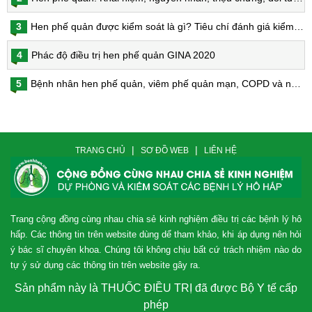
3
Hen phế quản được kiểm soát là gì? Tiêu chí đánh giá kiểm soát hen
4
Phác độ điều trị hen phế quản GINA 2020
5
Bệnh nhân hen phế quản, viêm phế quản mạn, COPD và nguy cơ nhiễm virus Corona
|
|
TRANG CHỦ
SƠ ĐỒ WEB
LIÊN HỆ
Trang cộng đồng cùng nhau chia sẻ kinh nghiệm điều trị các bệnh lý hô
hấp. Các thông tin trên website dùng dể tham khảo, khi áp dụng nên hỏi
ý bác sĩ chuyên khoa. Chúng tôi không chịu bất cứ trách nhiệm nào do
tự ý sử dụng các thông tin trên website gây ra.
Sản phẩm này là THUỐC ĐIỀU TRỊ đã được Bộ Y tế cấp
phép