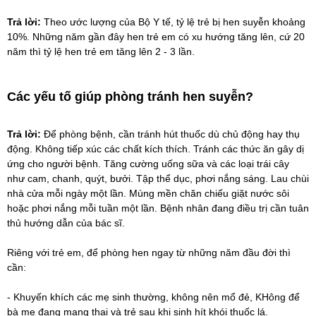
Trả lời:
Theo ước lượng của Bộ Y tế, tỷ lệ trẻ bị hen suyễn khoảng
10%. Những năm gần đây hen trẻ em có xu hướng tăng lên, cứ 20
năm thì tỷ lệ hen trẻ em tăng lên 2 - 3 lần.
Các yếu tố giúp phòng tránh hen suyễn?
Trả lời:
Để phòng bệnh, cần tránh hút thuốc dù chủ động hay thụ
động. Không tiếp xúc các chất kích thích. Tránh các thức ăn gây dị
ứng cho người bệnh. Tăng cường uống sữa và các loại trái cây
như cam, chanh, quýt, bưởi. Tập thể dục, phơi nắng sáng. Lau chùi
nhà cửa mỗi ngày một lần. Mùng mền chăn chiếu giặt nước sôi
hoặc phơi nắng mỗi tuần một lần. Bệnh nhân đang điều trị cần tuân
thủ hướng dẫn của bác sĩ.
Riêng với trẻ em, để phòng hen ngay từ những năm đầu đời thì
cần:
- Khuyến khích các mẹ sinh thường, không nên mổ đẻ, KHông để
bà mẹ đang mang thai và trẻ sau khi sinh hít khói thuốc lá.