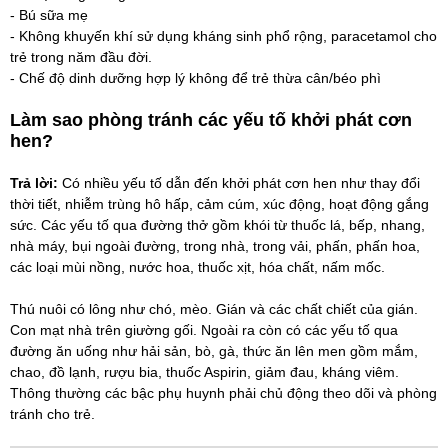
- Bú sữa mẹ
- Không khuyến khí sử dụng kháng sinh phổ rộng, paracetamol cho
trẻ trong năm đầu đời.
- Chế độ dinh dưỡng hợp lý không để trẻ thừa cân/béo phì
Làm sao phòng tránh các yếu tố khởi phát cơn
hen?
Trả lời:
Có nhiều yếu tố dẫn đến khởi phát cơn hen như thay đổi
thời tiết, nhiễm trùng hô hấp, cảm cúm, xúc động, hoạt động gắng
sức. Các yếu tố qua đường thở gồm khói từ thuốc lá, bếp, nhang,
nhà máy, bụi ngoài đường, trong nhà, trong vải, phấn, phấn hoa,
các loại mùi nồng, nước hoa, thuốc xịt, hóa chất, nấm mốc.
Thú nuôi có lông như chó, mèo. Gián và các chất chiết của gián.
Con mạt nhà trên giường gối. Ngoài ra còn có các yếu tố qua
đường ăn uống như hải sản, bò, gà, thức ăn lên men gồm mắm,
chao, đồ lạnh, rượu bia, thuốc Aspirin, giảm đau, kháng viêm.
Thông thường các bậc phụ huynh phải chủ động theo dõi và phòng
tránh cho trẻ.