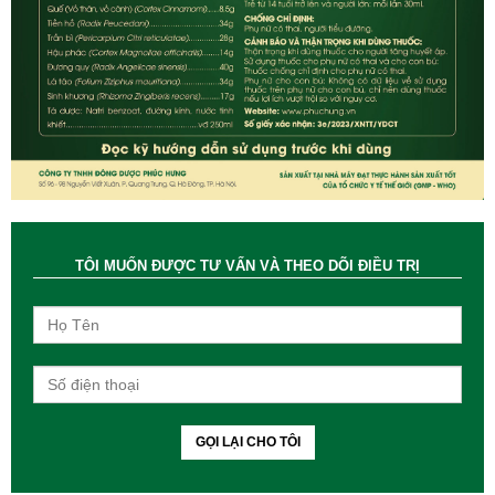
TÔI MUỐN ĐƯỢC TƯ VẤN VÀ THEO DÕI ĐIỀU TRỊ
GỌI LẠI CHO TÔI