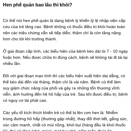
Hen phế quản bao lâu thì khỏi?
Có thể nói hen phế quản là dạng bệnh lý khiến tỷ lệ nhập viện cấp
cứu của trẻ tăng cao. Bệnh không có thuốc điều trị khỏi hoàn toàn
nên các triệu chứng vẫn sẽ tiếp diễn, thậm chí là còn tăng nặng
hơn cho tới khi trưởng thành.
Ở giai đoạn cấp tính, các biểu hiện của bệnh kéo dài từ 7 - 10 ngày
hoặc hơn. Nếu được chữa trị đúng cách, bệnh sẽ không tái đi tái lại
nhiều lần.
Đối với giai đoạn mạn tính thì các biểu hiện xuất hiện dai dẳng, có
thể kéo dài đến vài tháng, thậm chí là vài năm. Bệnh có thể làm
suy giảm chức năng của phổi và gây ra những tổn thương vĩnh
viễn, ảnh hưởng đến hệ hô hấp của trẻ. Sau khi được điều trị, bệnh
có nguy cơ tái phát cao.
Các yếu tố kích thích khiến trẻ có thể bị lên cơn hen là: Nhiễm
trùng đường hô hấp (thường gặp nhất), thay đổi thời tiết, gắng sức,
xúc cảm mạnh, chất có mùi nồng, khói bụi (hàng đầu là khói thuốc
lá), thú có lông (chó, mèo), mạt bụi nhà, nấm mốc, thức ăn…