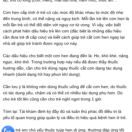
Cơn hen cấp tính ở trẻ có các mức độ khác nhau từ mức độ nhẹ
đến trung bình, có thể nặng và nguy kịch. Mỗi lần trẻ lên cơn hen là
mỗi lần trẻ có thể đối diện với nguy cơ tử vong. Vì vậy, việc biết
cách phát hiện dấu hiệu trẻ lên cơn (đặc biệt là những dấu hiệu
cần đưa trẻ đi cấp cứu) và biết cách giúp trẻ cắt cơn hen ngay tại
nhà sẽ giúp trẻ tránh được nguy cơ này.
Các dấu hiệu cho biết một cơn hen đang đến là: Ho, khò khè, nặng
ngực, khó thở. Trong trường hợp này nếu đã được thầy thuốc
hướng dẫn, cần cho trẻ dùng ngay thuốc cắt cơn dạng tác dụng
nhanh (dưới dạng hít hay phun khí dung).
Cần lưu ý là không nên dùng thuốc uống để cắt cơn hen, do thuốc
có tác dụng yếu, chậm và có thể có nhiều tác dụng phụ hơn. Dù
cho trẻ tốt lên cũng cần cho trẻ nghỉ ngơi trong 1 giờ.
Tóm lại: Tái khám định kỳ đầy đủ và tuân thủ phác đồ điều trị là
yếu tố quan trọng giúp quản lý và điều trị hiệu quả bệnh hen ở trẻ.
Hen ở trẻ em chủ yếu thuộc tuýp hen dị ứng, thường đáp ứng tốt