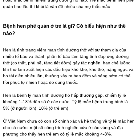
hoặc mắc bệnh nhiễm trùng đường hô hấp. Trẻ mắc bệnh hen phế
quản bao lâu thì khỏi là vấn đề nhiều cha mẹ thắc mắc.
Bệnh hen phế quản ở trẻ là gì? Có biểu hiện như thế
nào?
Hen là tình trạng viêm mạn tính đường thở với sự tham gia của
nhiều tế bào và thành phần tế bào làm tăng tính đáp ứng đường
thở (co thắt, phù nề, tăng tiết đờm) gây tắc nghẽn, hạn chế luồng
khí thở làm xuất hiện các dấu hiệu khò khè, khó thở, nặng ngực và
ho tái diễn nhiều lần, thường xảy ra ban đêm và sáng sớm có thể
hồi phục tự nhiên hoặc do dùng thuốc.
Hen là bệnh lý mạn tính đường hô hấp thường gặp, chiếm tỷ lệ
khoảng 1-18% dân số ở các nước. Tỷ lệ mắc bệnh trung bình là
5% (ở người lớn), 10% (ở trẻ em).
Ở Việt Nam chưa có con số chính xác và hệ thống về tỷ lệ mắc hen
cho cả nước, một số công trình nghiên cứu ở các vùng và địa
phương cho thấy hen trẻ em có tỷ lệ mắc khoảng 4-8%.