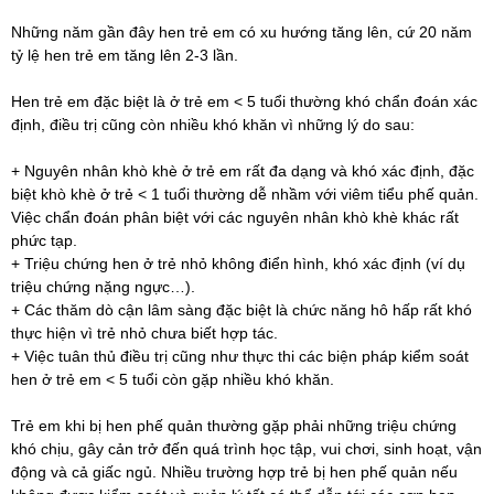
Những năm gần đây hen trẻ em có xu hướng tăng lên, cứ 20 năm
tỷ lệ hen trẻ em tăng lên 2-3 lần.
Hen trẻ em đặc biệt là ở trẻ em < 5 tuổi thường khó chẩn đoán xác
định, điều trị cũng còn nhiều khó khăn vì những lý do sau:
+ Nguyên nhân khò khè ở trẻ em rất đa dạng và khó xác định, đặc
biệt khò khè ở trẻ < 1 tuổi thường dễ nhầm với viêm tiểu phế quản.
Việc chẩn đoán phân biệt với các nguyên nhân khò khè khác rất
phức tạp.
+ Triệu chứng hen ở trẻ nhỏ không điển hình, khó xác định (ví dụ
triệu chứng nặng ngực…).
+ Các thăm dò cận lâm sàng đặc biệt là chức năng hô hấp rất khó
thực hiện vì trẻ nhỏ chưa biết hợp tác.
+ Việc tuân thủ điều trị cũng như thực thi các biện pháp kiểm soát
hen ở trẻ em < 5 tuổi còn gặp nhiều khó khăn.
Trẻ em khi bị hen phế quản thường gặp phải những triệu chứng
khó chịu, gây cản trở đến quá trình học tập, vui chơi, sinh hoạt, vận
động và cả giấc ngủ. Nhiều trường hợp trẻ bị hen phế quản nếu