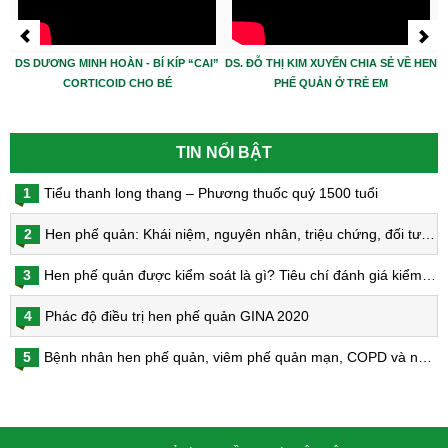
DS DƯƠNG MINH HOÀN - BÍ KÍP “CAI”
DS. ĐỖ THỊ KIM XUYẾN CHIA SẺ VỀ HEN
CORTICOID CHO BÉ
PHẾ QUẢN Ở TRẺ EM
TIN NỔI BẬT
1
Tiểu thanh long thang – Phương thuốc quý 1500 tuổi
2
Hen phế quản: Khái niệm, nguyên nhân, triệu chứng, đối tượng nguy cơ, phòng bệnh, chẩn đoán và điều trị hen phế quản
3
Hen phế quản được kiểm soát là gì? Tiêu chí đánh giá kiểm soát hen
4
Phác độ điều trị hen phế quản GINA 2020
5
Bệnh nhân hen phế quản, viêm phế quản mạn, COPD và nguy cơ nhiễm virus Corona