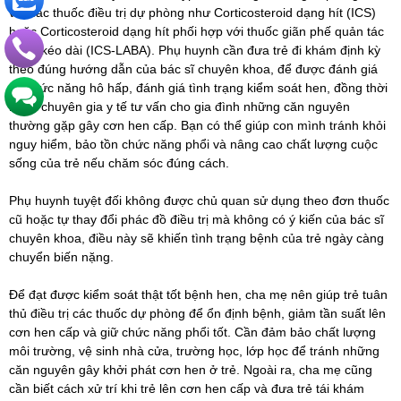
với các thuốc điều trị dự phòng như Corticosteroid dạng hít (ICS)
hoặc Corticosteroid dạng hít phối hợp với thuốc giãn phế quản tác
dụng kéo dài (ICS-LABA). Phụ huynh cần đưa trẻ đi khám định kỳ
theo đúng hướng dẫn của bác sĩ chuyên khoa, để được đánh giá
về chức năng hô hấp, đánh giá tình trạng kiểm soát hen, đồng thời
nghe chuyên gia y tế tư vấn cho gia đình những căn nguyên
thường gặp gây cơn hen cấp. Bạn có thể giúp con mình tránh khỏi
nguy hiểm, bảo tồn chức năng phổi và nâng cao chất lượng cuộc
sống của trẻ nếu chăm sóc đúng cách.
Phụ huynh tuyệt đối không được chủ quan sử dụng theo đơn thuốc
cũ hoặc tự thay đổi phác đồ điều trị mà không có ý kiến của bác sĩ
chuyên khoa, điều này sẽ khiến tình trạng bệnh của trẻ ngày càng
chuyển biến nặng.
Để đạt được kiểm soát thật tốt bệnh hen, cha mẹ nên giúp trẻ tuân
thủ điều trị các thuốc dự phòng để ổn định bệnh, giảm tần suất lên
cơn hen cấp và giữ chức năng phổi tốt. Cần đảm bảo chất lượng
môi trường, vệ sinh nhà cửa, trường học, lớp học để tránh những
căn nguyên gây khởi phát cơn hen ở trẻ. Ngoài ra, cha mẹ cũng
cần biết cách xử trí khi trẻ lên cơn hen cấp và đưa trẻ tái khám