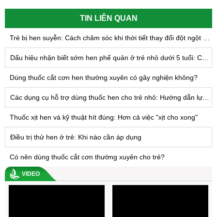
TIN LIÊN QUAN
Trẻ bị hen suyễn: Cách chăm sóc khi thời tiết thay đổi đột ngột để giảm nguy cơ lên cơn hen
Dấu hiệu nhận biết sớm hen phế quản ở trẻ nhỏ dưới 5 tuổi: Cha mẹ cần lưu ý điều gì?
Dùng thuốc cắt cơn hen thường xuyên có gây nghiện không?
Các dụng cụ hỗ trợ dùng thuốc hen cho trẻ nhỏ: Hướng dẫn lựa chọn và sử dụng đúng cách
Thuốc xịt hen và kỹ thuật hít đúng: Hơn cả việc "xịt cho xong"
Điều trị thử hen ở trẻ: Khi nào cần áp dụng
Có nên dùng thuốc cắt cơn thường xuyên cho trẻ?
VIDEO