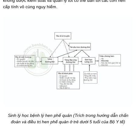
không được kiểm soát và quản lý tốt có thể dẫn tới các cơn hen
cấp tính vô cùng nguy hiểm.
Sinh lý học bệnh lý hen phế quản (Trích trong hướng dẫn chẩn
đoán và điều trị hen phế quản ở trẻ dưới 5 tuổi của Bộ Y tế)