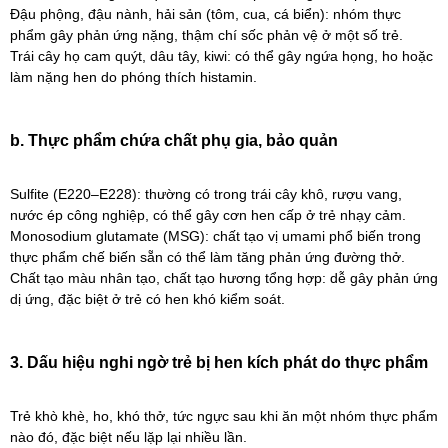
Đậu phộng, đậu nành, hải sản (tôm, cua, cá biển): nhóm thực
phẩm gây phản ứng nặng, thậm chí sốc phản vệ ở một số trẻ.
Trái cây họ cam quýt, dâu tây, kiwi: có thể gây ngứa họng, ho hoặc
làm nặng hen do phóng thích histamin.
b. Thực phẩm chứa chất phụ gia, bảo quản
Sulfite (E220–E228): thường có trong trái cây khô, rượu vang,
nước ép công nghiệp, có thể gây cơn hen cấp ở trẻ nhạy cảm.
Monosodium glutamate (MSG): chất tạo vị umami phổ biến trong
thực phẩm chế biến sẵn có thể làm tăng phản ứng đường thở.
Chất tạo màu nhân tạo, chất tạo hương tổng hợp: dễ gây phản ứng
dị ứng, đặc biệt ở trẻ có hen khó kiểm soát.
3. Dấu hiệu nghi ngờ trẻ bị hen kích phát do thực phẩm
Trẻ khò khè, ho, khó thở, tức ngực sau khi ăn một nhóm thực phẩm
nào đó, đặc biệt nếu lặp lại nhiều lần.