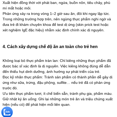
Xuất hiện đồng thời với phát ban, ngứa, buồn nôn, tiêu chảy, phù
mí mắt hoặc môi.
Phản ứng xảy ra trong vòng 1–2 giờ sau ăn, đôi khi ngay lập tức.
Trong những trường hợp trên, nên ngừng thực phẩm nghi ngờ và
đưa trẻ đi khám chuyên khoa để test dị ứng (skin prick test hoặc
xét nghiệm IgE đặc hiệu) nhằm xác định chính xác dị nguyên.
4. Cách xây dựng chế độ ăn an toàn cho trẻ hen
Không loại bỏ thực phẩm tràn lan: Chỉ kiêng những thực phẩm đã
được bác sĩ xác định là dị nguyên. Việc kiêng không đúng dễ dẫn
đến thiếu hụt dinh dưỡng, ảnh hưởng sự phát triển của trẻ.
Đọc kỹ nhãn thực phẩm: Tránh sản phẩm có thành phần dễ gây dị
ứng như sữa, trứng, đậu phộng, sulfite… nếu trẻ đã có phản ứng
trước đó.
Ưu tiên thực phẩm tươi, ít chế biến sẵn, tránh phụ gia, phẩm màu.
Giữ nhật ký ăn uống: Ghi lại những món trẻ ăn và triệu chứng xuất
hiện (nếu có) để phát hiện mối liên quan.