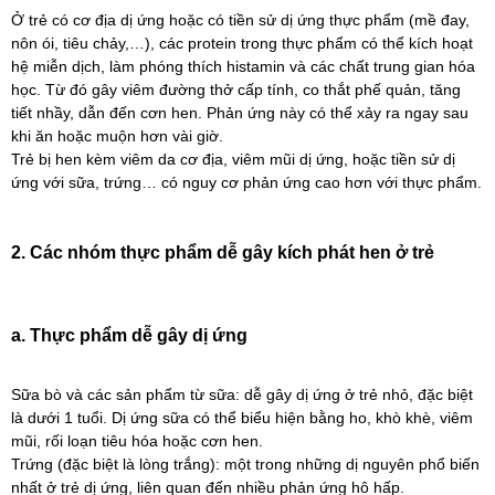
Ở trẻ có cơ địa dị ứng hoặc có tiền sử dị ứng thực phẩm (mề đay,
nôn ói, tiêu chảy,…), các protein trong thực phẩm có thể kích hoạt
hệ miễn dịch, làm phóng thích histamin và các chất trung gian hóa
học. Từ đó gây viêm đường thở cấp tính, co thắt phế quản, tăng
tiết nhầy, dẫn đến cơn hen. Phản ứng này có thể xảy ra ngay sau
khi ăn hoặc muộn hơn vài giờ.
Trẻ bị hen kèm viêm da cơ địa, viêm mũi dị ứng, hoặc tiền sử dị
ứng với sữa, trứng… có nguy cơ phản ứng cao hơn với thực phẩm.
2. Các nhóm thực phẩm dễ gây kích phát hen ở trẻ
a. Thực phẩm dễ gây dị ứng
Sữa bò và các sản phẩm từ sữa: dễ gây dị ứng ở trẻ nhỏ, đặc biệt
là dưới 1 tuổi. Dị ứng sữa có thể biểu hiện bằng ho, khò khè, viêm
mũi, rối loạn tiêu hóa hoặc cơn hen.
Trứng (đặc biệt là lòng trắng): một trong những dị nguyên phổ biến
nhất ở trẻ dị ứng, liên quan đến nhiều phản ứng hô hấp.