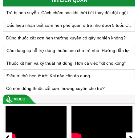
TIN LIÊN QUAN
Trẻ bị hen suyễn: Cách chăm sóc khi thời tiết thay đổi đột ngột để giảm nguy cơ lên cơn hen
Dấu hiệu nhận biết sớm hen phế quản ở trẻ nhỏ dưới 5 tuổi: Cha mẹ cần lưu ý điều gì?
Dùng thuốc cắt cơn hen thường xuyên có gây nghiện không?
Các dụng cụ hỗ trợ dùng thuốc hen cho trẻ nhỏ: Hướng dẫn lựa chọn và sử dụng đúng cách
Thuốc xịt hen và kỹ thuật hít đúng: Hơn cả việc "xịt cho xong"
Điều trị thử hen ở trẻ: Khi nào cần áp dụng
Có nên dùng thuốc cắt cơn thường xuyên cho trẻ?
VIDEO