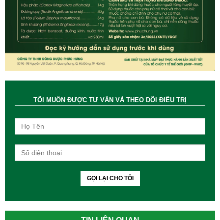
TÔI MUỐN ĐƯỢC TƯ VẤN VÀ THEO DÕI ĐIỀU TRỊ
GỌI LẠI CHO TÔI