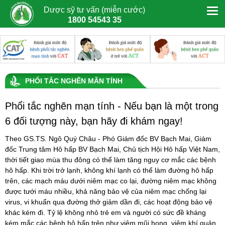
Dược sỹ tư vấn (miễn cước)
1800 54543 35
PHỔI TẮC NGHẼN MÃN TÍNH
Phổi tắc nghẽn mạn tính - Nếu bạn là một trong
6 đối tượng này, bạn hãy đi khám ngay!
Theo GS.TS. Ngô Quý Châu - Phó Giám đốc BV Bạch Mai, Giám
đốc Trung tâm Hô hấp BV Bạch Mai, Chủ tịch Hội Hô hấp Việt Nam,
thời tiết giao mùa thu đông có thể làm tăng nguy cơ mắc các bệnh
hô hấp. Khi trời trở lạnh, không khí lạnh có thể làm đường hô hấp
trên, các mạch máu dưới niêm mạc co lại, đường niêm mạc không
được tưới máu nhiều, khả năng bảo vệ của niêm mạc chống lại
virus, vi khuẩn qua đường thở giảm dần đi, các hoạt động bảo vệ
khác kém đi. Tỷ lệ không nhỏ trẻ em và người có sức đề kháng
kém mắc các bệnh hô hấp trên như viêm mũi họng, viêm khí quản,