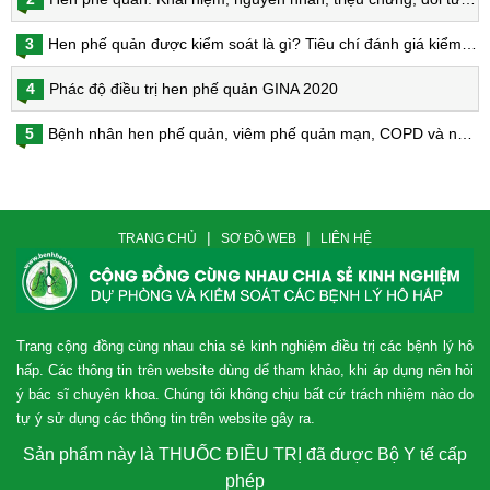
3
Hen phế quản được kiểm soát là gì? Tiêu chí đánh giá kiểm soát hen
4
Phác độ điều trị hen phế quản GINA 2020
5
Bệnh nhân hen phế quản, viêm phế quản mạn, COPD và nguy cơ nhiễm virus Corona
|
|
TRANG CHỦ
SƠ ĐỒ WEB
LIÊN HỆ
Trang cộng đồng cùng nhau chia sẻ kinh nghiệm điều trị các bệnh lý hô
hấp. Các thông tin trên website dùng dể tham khảo, khi áp dụng nên hỏi
ý bác sĩ chuyên khoa. Chúng tôi không chịu bất cứ trách nhiệm nào do
tự ý sử dụng các thông tin trên website gây ra.
Sản phẩm này là THUỐC ĐIỀU TRỊ đã được Bộ Y tế cấp
phép