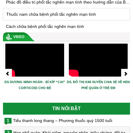
Phác đồ điều trị phổi tắc nghẽn mạn tính theo hướng dẫn của Bộ Y tế
Thuốc nam chữa bệnh phổi tắc nghẽn mạn tính
Cách chữa bệnh phổi tắc nghẽn mạn tính
VIDEO
DS DƯƠNG MINH HOÀN - BÍ KÍP “CAI”
DS. ĐỖ THỊ KIM XUYẾN CHIA SẺ VỀ HEN
CORTICOID CHO BÉ
PHẾ QUẢN Ở TRẺ EM
TIN NỔI BẬT
1
Tiểu thanh long thang – Phương thuốc quý 1500 tuổi
2
Hen phế quản: Khái niệm, nguyên nhân, triệu chứng, đối tượng nguy cơ, phòng bệnh, chẩn đoán và điều trị hen phế quản