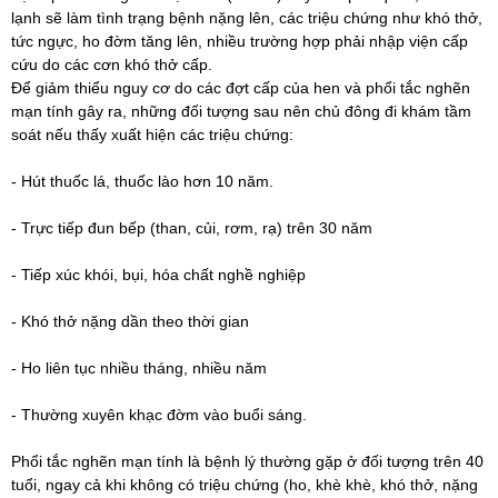
lạnh sẽ làm tình trạng bệnh nặng lên, các triệu chứng như khó thở,
tức ngực, ho đờm tăng lên, nhiều trường hợp phải nhập viện cấp
cứu do các cơn khó thở cấp.
Để giảm thiểu nguy cơ do các đợt cấp của hen và phổi tắc nghẽn
mạn tính gây ra, những đối tượng sau nên chủ đông đi khám tầm
soát nếu thấy xuất hiện các triệu chứng:
- Hút thuốc lá, thuốc lào hơn 10 năm.
- Trực tiếp đun bếp (than, củi, rơm, rạ) trên 30 năm
- Tiếp xúc khói, bụi, hóa chất nghề nghiệp
- Khó thở nặng dần theo thời gian
- Ho liên tục nhiều tháng, nhiều năm
- Thường xuyên khạc đờm vào buổi sáng.
Phổi tắc nghẽn mạn tính là bệnh lý thường gặp ở đối tượng trên 40
tuổi, ngay cả khi không có triệu chứng (ho, khè khè, khó thở, nặng