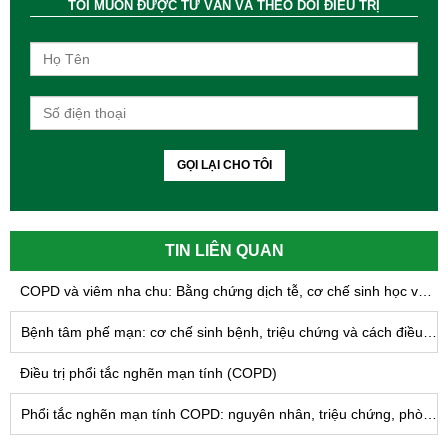
TÔI MUỐN ĐƯỢC TƯ VẤN VÀ THEO DÕI ĐIỀU TRỊ
GỌI LẠI CHO TÔI
TIN LIÊN QUAN
COPD và viêm nha chu: Bằng chứng dịch tễ, cơ chế sinh học và hàm ý trong quản lý bệnh phổi tắc nghẽn mạn tính
Bệnh tâm phế mạn: cơ chế sinh bệnh, triệu chứng và cách điều trị
Điều trị phổi tắc nghẽn mạn tính (COPD)
Phổi tắc nghẽn mạn tính COPD: nguyên nhân, triệu chứng, phòng và điều trị hiệu quả