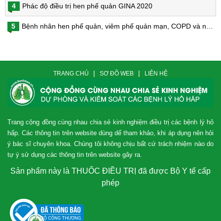
4
Phác độ điều trị hen phế quản GINA 2020
5
Bệnh nhân hen phế quản, viêm phế quản mạn, COPD và nguy cơ nhiễm virus Corona
|
|
TRANG CHỦ
SƠ ĐỒ WEB
LIÊN HỆ
Trang cộng đồng cùng nhau chia sẻ kinh nghiệm điều trị các bệnh lý hô
hấp. Các thông tin trên website dùng dể tham khảo, khi áp dụng nên hỏi
ý bác sĩ chuyên khoa. Chúng tôi không chịu bất cứ trách nhiệm nào do
tự ý sử dụng các thông tin trên website gây ra.
Sản phẩm này là THUỐC ĐIỀU TRỊ đã được Bộ Y tế cấp
phép