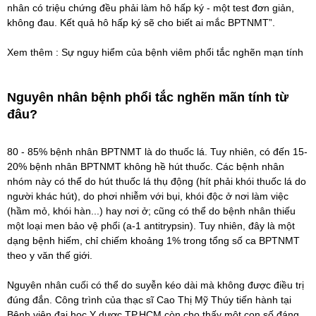
nhân có triệu chứng đều phải làm hô hấp ký - một test đơn giản,
không đau. Kết quả hô hấp ký sẽ cho biết ai mắc BPTNMT”.
Xem thêm :
Sự nguy hiểm của bệnh viêm phổi tắc nghẽn mạn tính
Nguyên nhân bệnh phổi tắc nghẽn mãn tính từ
đâu?
80 - 85% bệnh nhân BPTNMT là do thuốc lá. Tuy nhiên, có đến 15-
20% bệnh nhân BPTNMT không hề hút thuốc. Các bệnh nhân
nhóm này có thể do hút thuốc lá thụ động (hít phải khói thuốc lá do
người khác hút), do phơi nhiễm với bụi, khói độc ở nơi làm việc
(hầm mỏ, khói hàn...) hay nơi ở; cũng có thể do bệnh nhân thiếu
một loại men bảo vệ phổi (a-1 antitrypsin). Tuy nhiên, đây là một
dạng bệnh hiếm, chỉ chiếm khoảng 1% trong tổng số ca BPTNMT
theo y văn thế giới.
Nguyên nhân cuối có thể do suyễn kéo dài mà không được điều trị
đúng đắn. Công trình của thạc sĩ Cao Thị Mỹ Thúy tiến hành tại
Bệnh viện đại học Y dược TP.HCM còn cho thấy một con số đáng