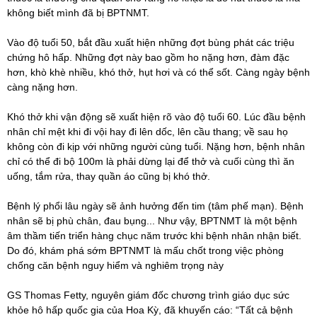
không biết mình đã bị BPTNMT.
Vào độ tuổi 50, bắt đầu xuất hiện những đợt bùng phát các triệu
chứng hô hấp. Những đợt này bao gồm ho nặng hơn, đàm đặc
hơn, khò khè nhiều, khó thở, hụt hơi và có thể sốt. Càng ngày bệnh
càng nặng hơn.
Khó thở khi vận động sẽ xuất hiện rõ vào độ tuổi 60. Lúc đầu bệnh
nhân chỉ mệt khi đi vội hay đi lên dốc, lên cầu thang; về sau họ
không còn đi kịp với những người cùng tuổi. Nặng hơn, bệnh nhân
chỉ có thể đi bộ 100m là phải dừng lại để thở và cuối cùng thì ăn
uống, tắm rửa, thay quần áo cũng bị khó thở.
Bệnh lý phổi lâu ngày sẽ ảnh hưởng đến tim (tâm phế mạn). Bệnh
nhân sẽ bị phù chân, đau bụng... Như vậy, BPTNMT là một bệnh
âm thầm tiến triển hàng chục năm trước khi bệnh nhân nhận biết.
Do đó, khám phá sớm BPTNMT là mấu chốt trong việc phòng
chống căn bệnh nguy hiểm và nghiêm trọng này
GS Thomas Fetty, nguyên giám đốc chương trình giáo dục sức
khỏe hô hấp quốc gia của Hoa Kỳ, đã khuyến cáo: “Tất cả bệnh