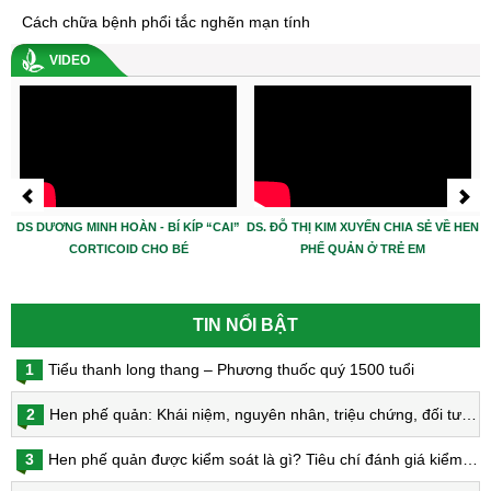
Cách chữa bệnh phổi tắc nghẽn mạn tính
VIDEO
DS DƯƠNG MINH HOÀN - BÍ KÍP “CAI”
DS. ĐỖ THỊ KIM XUYẾN CHIA SẺ VỀ HEN
CORTICOID CHO BÉ
PHẾ QUẢN Ở TRẺ EM
TIN NỔI BẬT
1
Tiểu thanh long thang – Phương thuốc quý 1500 tuổi
2
Hen phế quản: Khái niệm, nguyên nhân, triệu chứng, đối tượng nguy cơ, phòng bệnh, chẩn đoán và điều trị hen phế quản
3
Hen phế quản được kiểm soát là gì? Tiêu chí đánh giá kiểm soát hen