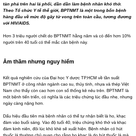
tàn phá trên hai lá phổi, dần dần làm bệnh nhân khó thở.
Theo Tổ chức Y tế thế giới, BPTNMT là một trong bốn bệnh
hàng đầu về mức độ gây tử vong trên toàn cầu, tương đương
với HIV/AIDS.
Hơn 3 triệu người chết do BPTNMT hằng năm và có đến hơn 10%
người trên 40 tuổi có thể mắc căn bệnh này.
Âm thầm nhưng nguy hiểm
Kết quả nghiên cứu của Đại học Y dược TP.HCM về tần suất
BPTNMT ở công nhân ngành cao su, thủy tinh, nhựa và thép Việt
Nam cho thấy còn cao hơn con số thống kê nêu trên. BPTNMT là
một bệnh tiến triển, có nghĩa là các triệu chứng lúc đầu nhẹ, nhưng
ngày càng nặng hơn.
Dấu hiệu đầu tiên mà bệnh nhân có thể tự nhận biết là ho, khạc
đàm vào buổi sáng. Vào độ tuổi 40, triệu chứng khó thở và khạc
đàm kinh niên, đôi lúc khò khè sẽ xuất hiện. Bệnh nhân có hút
thuốc lá thường chủ quan cho rằng ho khạc là do hút thuốc lá mà