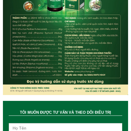
TÔI MUỐN ĐƯỢC TƯ VẤN VÀ THEO DÕI ĐIỀU TRỊ