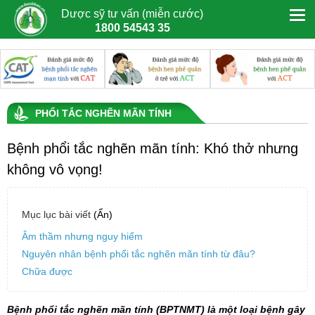
Dược sỹ tư vấn (miễn cước)
1800 54543 35
PHỔI TẮC NGHẼN MÃN TÍNH
Bệnh phổi tắc nghẽn mãn tính: Khó thở nhưng
không vô vọng!
Mục lục bài viết
(Ẩn)
Âm thầm nhưng nguy hiểm
Nguyên nhân bệnh phổi tắc nghẽn mãn tính từ đâu?
Chữa được
Bệnh phổi tắc nghẽn mãn tính
(BPTNMT) là một loại bệnh gây