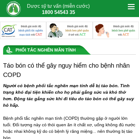
Dược sỹ tư vấn (miễn cước)
1800 54543 35
PHỔI TẮC NGHẼN MÃN TÍNH
Táo bón có thể gây nguy hiểm cho bệnh nhân
COPD
Người có bệnh phổi tắc nghẽn mạn tính dễ bị táo bón. Tình
trạng khó đại tiện khiến cho họ phải gắng sức và khó thở
hơn. Động tác gắng sức khi đi tiêu do táo bón có thể gây suy
hô hấp.
Bệnh phổi tắc nghẽn mạn tính
(COPD) thường gặp ở người lớn
tuổi. Đối tượng này có thói quen ăn ít chất xơ, uống không đủ nước
hoặc nhai không kỹ do có bệnh lý răng miệng... nên thường bị táo
bón.