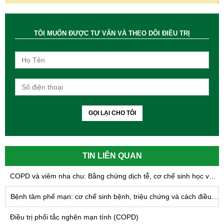
TÔI MUỐN ĐƯỢC TƯ VẤN VÀ THEO DÕI ĐIỀU TRỊ
GỌI LẠI CHO TÔI
TIN LIÊN QUAN
COPD và viêm nha chu: Bằng chứng dịch tễ, cơ chế sinh học và hàm ý trong quản lý bệnh phổi tắc nghẽn mạn tính
Bệnh tâm phế mạn: cơ chế sinh bệnh, triệu chứng và cách điều trị
Điều trị phổi tắc nghẽn mạn tính (COPD)