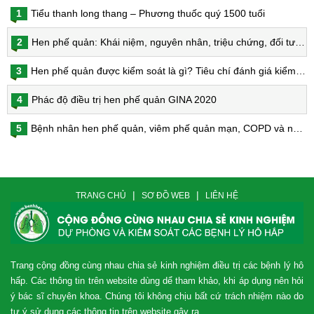
1
Tiểu thanh long thang – Phương thuốc quý 1500 tuổi
2
Hen phế quản: Khái niệm, nguyên nhân, triệu chứng, đối tượng nguy cơ, phòng bệnh, chẩn đoán và điều trị hen phế quản
3
Hen phế quản được kiểm soát là gì? Tiêu chí đánh giá kiểm soát hen
4
Phác độ điều trị hen phế quản GINA 2020
5
Bệnh nhân hen phế quản, viêm phế quản mạn, COPD và nguy cơ nhiễm virus Corona
|
|
TRANG CHỦ
SƠ ĐỒ WEB
LIÊN HỆ
Trang cộng đồng cùng nhau chia sẻ kinh nghiệm điều trị các bệnh lý hô
hấp. Các thông tin trên website dùng dể tham khảo, khi áp dụng nên hỏi
ý bác sĩ chuyên khoa. Chúng tôi không chịu bất cứ trách nhiệm nào do
tự ý sử dụng các thông tin trên website gây ra.