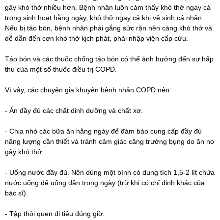
gây khó thở nhiều hơn. Bệnh nhân luôn cảm thấy khó thở ngay cả
trong sinh hoạt hằng ngày, khó thở ngay cả khi vệ sinh cá nhân.
Nếu bị táo bón, bệnh nhân phải gắng sức rặn nên càng khó thở và
dễ dẫn đến cơn khó thở kịch phát, phải nhập viện cấp cứu.
Táo bón và các thuốc chống táo bón có thể ảnh hưởng đến sự hấp
thu của một số thuốc điều trị COPD.
Vì vậy, các chuyên gia khuyên bệnh nhân COPD nên:
- Ăn đầy đủ các chất dinh dưỡng và chất xơ.
- Chia nhỏ các bữa ăn hằng ngày để đảm bảo cung cấp đầy đủ
năng lượng cần thiết và tránh cảm giác căng trướng bụng do ăn no
gây khó thở.
- Uống nước đầy đủ. Nên dùng một bình có dung tích 1,5-2 lít chứa
nước uống để uống dần trong ngày (trừ khi có chỉ định khác của
bác sĩ).
- Tập thói quen đi tiêu đúng giờ.