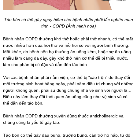
Táo bón có thể gây nguy hiểm cho bệnh nhân phổi tắc nghẽn mạn
tính - COPD (Ảnh minh họa)
Bệnh nhân COPD thường khó thở hoặc phải thở nhanh, có thể mất
nước nhiều hơn qua hơi thở và mồ hôi so với người bình thường.
Mặt khác, do bệnh nên họ thường ăn uống kém, hoặc sợ ăn uống
nhiều làm căng dạ dày, gây khó thở nên cơ thể dễ bị thiếu nước,
làm cho phân bị cô đặc và dẫn đến táo bón.
Với các bệnh nhân phải nằm viện, cơ thể bị “xáo trộn” do thay đổi
môi trường sinh hoạt hằng ngày, phải nằm điều trị chung với những
người không quen, phải sử dụng chung nhà vệ sinh với người lạ…
Điều này làm thay đổi thói quen ăn uống cũng như vệ sinh và có
thể dẫn đến táo bón.
Bệnh nhân COPD thường xuyên dùng thuốc anticholinergic và
chúng cũng là yếu tố gây táo.
Táo bón có thể gây đau bụng, trướng bụng, cản trở hô hấp, từ đó