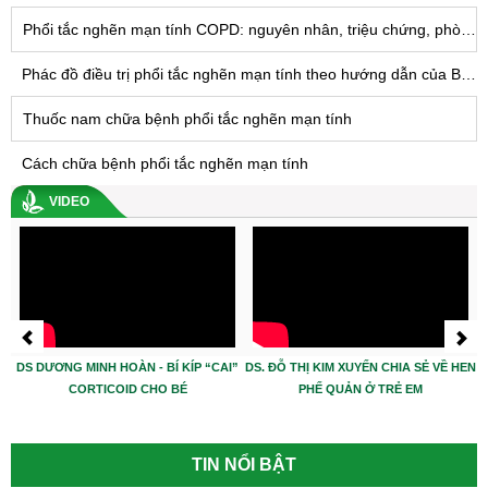
Phổi tắc nghẽn mạn tính COPD: nguyên nhân, triệu chứng, phòng và điều trị hiệu quả
Phác đồ điều trị phổi tắc nghẽn mạn tính theo hướng dẫn của Bộ Y tế
Thuốc nam chữa bệnh phổi tắc nghẽn mạn tính
Cách chữa bệnh phổi tắc nghẽn mạn tính
VIDEO
DS DƯƠNG MINH HOÀN - BÍ KÍP “CAI”
DS. ĐỖ THỊ KIM XUYẾN CHIA SẺ VỀ HEN
CORTICOID CHO BÉ
PHẾ QUẢN Ở TRẺ EM
TIN NỔI BẬT