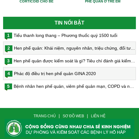
CORTICOID CHO BÉ
PHẾ QUẢN Ở TRẺ EM
TIN NỔI BẬT
1
Tiểu thanh long thang – Phương thuốc quý 1500 tuổi
2
Hen phế quản: Khái niệm, nguyên nhân, triệu chứng, đối tượng nguy cơ, phòng bệnh, chẩn đoán và điều trị hen phế quản
3
Hen phế quản được kiểm soát là gì? Tiêu chí đánh giá kiểm soát hen
4
Phác độ điều trị hen phế quản GINA 2020
5
Bệnh nhân hen phế quản, viêm phế quản mạn, COPD và nguy cơ nhiễm virus Corona
|
|
TRANG CHỦ
SƠ ĐỒ WEB
LIÊN HỆ