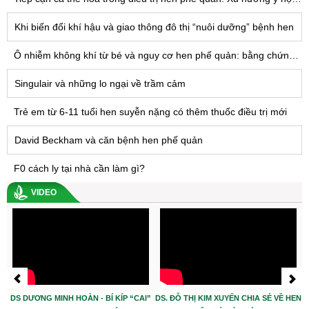
Khi biến đổi khí hậu và giao thông đô thị “nuôi dưỡng” bệnh hen
Ô nhiễm không khí từ bé và nguy cơ hen phế quản: bằng chứng mới
Singulair và những lo ngại về trầm cảm
Trẻ em từ 6-11 tuổi hen suyễn nặng có thêm thuốc điều trị mới
David Beckham và căn bệnh hen phế quản
F0 cách ly tại nhà cần làm gì?
VIDEO
DS DƯƠNG MINH HOÀN - BÍ KÍP “CAI”
DS. ĐỖ THỊ KIM XUYẾN CHIA SẺ VỀ HEN