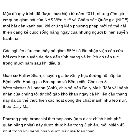
Mặc dù quy trình đã được thực hiện từ năm 2011, nhưng đến giờ
cơ quan giám sát của NHS Viện Y tế và Chăm sóc Quốc gia (NICE)
mới bật đèn xanh sau khi chứng kiến phương pháp mới có thể cải
thiện đáng kể cuộc sống hằng ngày của những người bị hen suyễn
hành hạ.
Các nghiên cứu cho thấy nó giảm 55% số lần nhập viện cấp cứu
bởi cơn hen suyễn đe dọa đến tính mạng và lợi ích đó tiếp tục
trong mười năm sau khi điều trị.
Giáo sư Pallav Shah, chuyên gia tư vấn y học đường hô hấp tại
Bệnh viện Hoàng gia Brompton và Bệnh viện Chelsea &
Westminster ở London (Anh), chia sẻ trên Daily Mail: “Một vài bệnh
nhân của chúng tôi từ chỗ gặp khó khăn ngay cả khi lên cầu thang
nay đã có thể thực hiện các hoạt động thể chất mạnh như leo núi”,
theo Daily Mail.
Phương pháp bronchial thermoplasty (tạm dịch: chỉnh hình phế
quản bằng nhiệt) này được thực hiện trong 3 phiên, mỗi phiên 45
phút trong khi bệnh nhân được gây mê toàn thân.