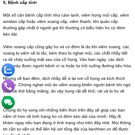
5, Bệnh cấp tính
Một số căn bệnh cấp tính như cảm lạnh, viêm họng mũi cấp, viêm
amidan cấp hoặc viêm xoang cấp, viêm thanh, khí quản cấp
thường gặp nhất ở người già thì thường có biểu hiện ho có đờm
kéo dài.
Viêm xoang cấp cũng gây ho và có đờm là do khi viêm xoang, các
xoang bị viêm sẽ bị tắc, kèm theo bị nghẹt mũi, các chất nhầy tiết
ra sẽ chảy xuống mặt sau của cổ họng. Vào ban ngày, các dịch
nhầy này được người bệnh xì ra hoặc tự trôi xuống đường tiêu hóa.
Nhưng về ban đêm, dịch nhầy dễ ứ lại nơi cổ họng và kích thích
gây ho. Chứng nghẹt mũi do viêm xoang khiến người bệnh khi ngủ
dễ phải thở bằng miệng, do vậy họng rất dễ khô, rát và bị ho về
đêm.
Chúng tôi hy vọng với những kiến thức trên đây sẽ giúp các bạn
nắm rõ hơn về tình trạng ho có đờm kéo dài của mình. Hãy đi
khám ngay nếu bạn đang ở tình trạng như trên đây nhé. Mọi thông
tin cần tư vấn có thể liên hệ với tổng đài của benhhen.vn để được