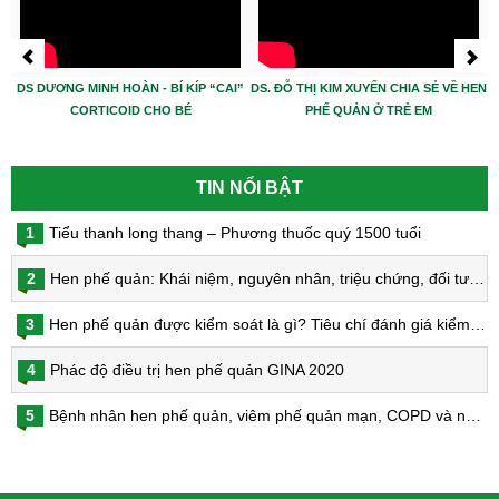
DS DƯƠNG MINH HOÀN - BÍ KÍP “CAI”
DS. ĐỖ THỊ KIM XUYẾN CHIA SẺ VỀ HEN
CORTICOID CHO BÉ
PHẾ QUẢN Ở TRẺ EM
TIN NỔI BẬT
1
Tiểu thanh long thang – Phương thuốc quý 1500 tuổi
2
Hen phế quản: Khái niệm, nguyên nhân, triệu chứng, đối tượng nguy cơ, phòng bệnh, chẩn đoán và điều trị hen phế quản
3
Hen phế quản được kiểm soát là gì? Tiêu chí đánh giá kiểm soát hen
4
Phác độ điều trị hen phế quản GINA 2020
5
Bệnh nhân hen phế quản, viêm phế quản mạn, COPD và nguy cơ nhiễm virus Corona