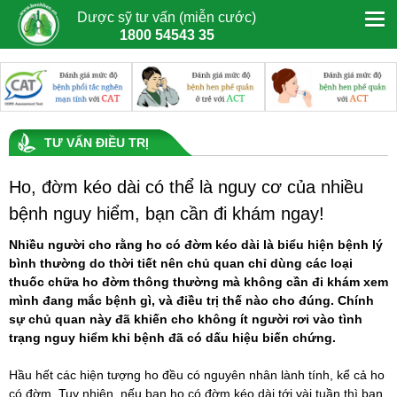
Dược sỹ tư vấn (miễn cước)
1800 54543 35
TƯ VẤN ĐIỀU TRỊ
Ho, đờm kéo dài có thể là nguy cơ của nhiều
bệnh nguy hiểm, bạn cần đi khám ngay!
Nhiều người cho rằng ho có đờm kéo dài là biểu hiện bệnh lý
bình thường do thời tiết nên chủ quan chỉ dùng các loại
thuốc chữa ho đờm thông thường mà không cần đi khám xem
mình đang mắc bệnh gì, và điều trị thế nào cho đúng. Chính
sự chủ quan này đã khiến cho không ít người rơi vào tình
trạng nguy hiểm khi bệnh đã có dấu hiệu biến chứng.
Hầu hết các hiện tượng ho đều có nguyên nhân lành tính, kể cả ho
có đờm. Tuy nhiên, nếu bạn ho có đờm kéo dài tới vài tuần thì bạn