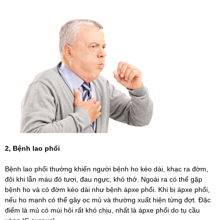
2, Bệnh lao phổi
Bệnh lao phổi thường khiến người bệnh ho kéo dài, khạc ra đờm,
đôi khi lẫn máu đỏ tươi, đau ngực, khó thở. Ngoài ra có thể gặp
bệnh ho và có đờm kéo dài như bệnh ápxe phổi. Khi bị ápxe phổi,
nếu ho mạnh có thể gây ọc mủ và thường xuất hiện từng đợt. Đặc
điểm là mủ có mùi hôi rất khó chịu, nhất là ápxe phổi do tụ cầu