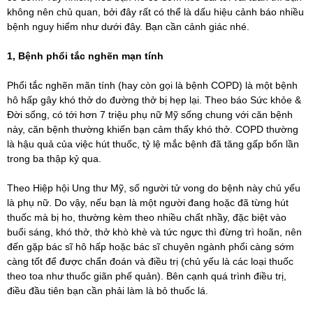
không nên chủ quan, bởi đây rất có thể là dấu hiệu cảnh báo nhiều
bệnh nguy hiểm như dưới đây. Bạn cần cảnh giác nhé.
1, Bệnh phổi tắc nghẽn mạn tính
Phổi tắc nghẽn mãn tính
(hay còn gọi là bệnh COPD) là một bệnh
hô hấp gây khó thở do đường thở bị hẹp lại. Theo báo Sức khỏe &
Đời sống, có tới hơn 7 triệu phụ nữ Mỹ sống chung với căn bệnh
này, căn bệnh thường khiến bạn cảm thấy khó thở. COPD thường
là hậu quả của việc hút thuốc, tỷ lệ mắc bệnh đã tăng gấp bốn lần
trong ba thập kỷ qua.
Theo Hiệp hội Ung thư Mỹ, số người tử vong do bệnh này chủ yếu
là phụ nữ. Do vậy, nếu bạn là một người đang hoặc đã từng hút
thuốc mà bị ho, thường kèm theo nhiều chất nhầy, đặc biệt vào
buổi sáng, khó thở, thở khò khè và tức ngực thì đừng trì hoãn, nên
đến gặp bác sĩ hô hấp hoặc bác sĩ chuyên ngành phổi càng sớm
càng tốt để được chẩn đoán và điều trị (chủ yếu là các loại thuốc
theo toa như thuốc giãn phế quản). Bên cạnh quá trình điều trị,
điều đầu tiên bạn cần phải làm là bỏ thuốc lá.