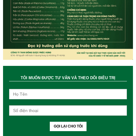
TÔI MUỐN ĐƯỢC TƯ VẤN VÀ THEO DÕI ĐIỀU TRỊ
GỌI LẠI CHO TÔI