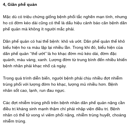
4, Giãn phế quản
Mặc dù có triệu chứng giống bệnh phổi tắc nghẽn mạn tính, nhưng
ho có đờm kéo dài cũng có thể là dấu hiệu cảnh báo căn bệnh dãn
phế quản mà không ít người mắc phải.
Dãn phế quản có hai thể bệnh: khô và ướt. Dãn phế quản thể khô
biểu hiện ho ra máu lặp lại nhiều lần. Trong khi đó, biểu hiện của
dãn phế quản ‘‘thể ướt’’ là ho khạc đờm mủ kéo dài, đờm đặc
quánh, màu vàng, xanh. Lượng đờm từ trung bình đến nhiều khiến
bệnh nhân phải khạc nhổ cả ngày.
Trong quá trình diễn biến, người bệnh phải chịu nhiều đợt nhiễm
trùng phổi với lượng đờm ho khạc, lượng mủ nhiều hơn. Bệnh
nhân sốt cao, lạnh, run đau ngực.
Các đợt nhiễm trùng phổi trên bệnh nhân dãn phế quản nặng cần
điều trị kháng sinh mạnh thậm chí phải nhập viện điều trị. Bệnh
nhân có thể tử vong vì viêm phổi nặng, nhiễm trùng huyết, choáng
nhiễm trùng.