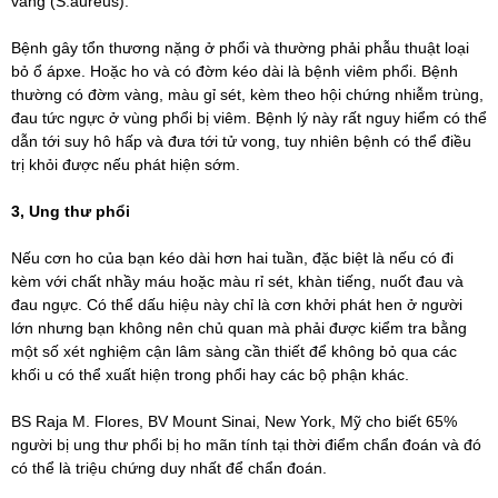
vàng (S.aureus).
Bệnh gây tổn thương nặng ở phổi và thường phải phẫu thuật loại
bỏ ổ ápxe. Hoặc ho và có đờm kéo dài là bệnh viêm phổi. Bệnh
thường có đờm vàng, màu gỉ sét, kèm theo hội chứng nhiễm trùng,
đau tức ngực ở vùng phổi bị viêm. Bệnh lý này rất nguy hiểm có thể
dẫn tới suy hô hấp và đưa tới tử vong, tuy nhiên bệnh có thể điều
trị khỏi được nếu phát hiện sớm.
3, Ung thư phổi
Nếu cơn ho của bạn kéo dài hơn hai tuần, đặc biệt là nếu có đi
kèm với chất nhầy máu hoặc màu rỉ sét, khàn tiếng, nuốt đau và
đau ngực. Có thể dấu hiệu này chỉ là cơn khởi phát hen ở người
lớn nhưng bạn không nên chủ quan mà phải được kiểm tra bằng
một số xét nghiệm cận lâm sàng cần thiết để không bỏ qua các
khối u có thể xuất hiện trong phổi hay các bộ phận khác.
BS Raja M. Flores, BV Mount Sinai, New York, Mỹ cho biết 65%
người bị ung thư phổi bị ho mãn tính tại thời điểm chẩn đoán và đó
có thể là triệu chứng duy nhất để chẩn đoán.