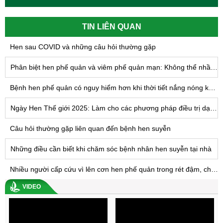
TIN LIÊN QUAN
Hen sau COVID và những câu hỏi thường gặp
Phân biệt hen phế quản và viêm phế quản mạn: Không thể nhầm lẫn
Bệnh hen phế quản có nguy hiểm hơn khi thời tiết nắng nóng kéo dài không?
Ngày Hen Thế giới 2025: Làm cho các phương pháp điều trị dạng hít có thể tiếp cận được với TẤT CẢ - Tiến tới công bằng trong điều trị hen suyễn trên toàn cầu
Câu hỏi thường gặp liên quan đến bệnh hen suyễn
Những điều cần biết khi chăm sóc bệnh nhân hen suyễn tại nhà
Nhiều người cấp cứu vì lên cơn hen phế quản trong rét đậm, chuyên gia khuyến cáo điều này
VIDEO