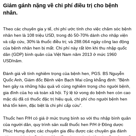
Giảm gánh nặng về chi phí điều trị cho bệnh
nhân.
Theo các chuyên gia y tế, chi phí ước tính cho việc chăm sóc bệnh
nhân hen là 108 triệu USD, trong đó 50-70% dành cho nhập viện
và cấp cứu, 30% là thuốc điều trị; và 288.064 ngày công lao động
của bệnh nhân hen bị mất. Chi phí này rất lớn khi thu nhập quốc
dân (GDP) bình quân của Việt Nam năm 2013 ở mức 1960
USD/năm.
Đánh giá về tính nghiêm trọng của bệnh hen, PGS. BS Nguyễn
Quốc Anh, Giám đốc Bệnh viện Bạch Mai cũng khẳng định: "Bệnh
hen gây ra những hậu quả vô cùng nghiêm trọng cho người bệnh,
gia đình của họ và toàn xã hội. Tỷ lệ tử vong do bệnh hen còn cao
mặc dù đã có thuốc đặc trị hiệu quả, chi phí cho người bệnh hen
khá tốn kém, đặc biệt là chi phí cấp cứu".
Thuốc hen P/H có giá ở mức trung bình so với thu nhập bình quân
của người dân, quy trình sản xuất thuốc hen P/H ở Đông dược
Phúc Hưng được các chuyên gia đều được các chuyên gia đánh