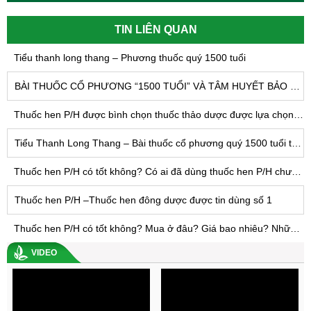
TIN LIÊN QUAN
Tiểu thanh long thang – Phương thuốc quý 1500 tuổi
BÀI THUỐC CỔ PHƯƠNG “1500 TUỔI” VÀ TÂM HUYẾT BẢO TỒN DẠNG BÀO CHẾ TRUYỀN THỐNG CỦA THUỐC Y HỌC CỔ TRUYỀN
Thuốc hen P/H được bình chọn thuốc thảo dược được lựa chọn số 1 trong điều trị viêm phế quản mạn tính và hen phế quản
Tiểu Thanh Long Thang – Bài thuốc cổ phương quý 1500 tuổi trị hen phế quản, viêm phế quản
Thuốc hen P/H có tốt không? Có ai đã dùng thuốc hen P/H chưa? Chuyên gia nói gì về thuốc hen P/H
Thuốc hen P/H –Thuốc hen đông dược được tin dùng số 1
Thuốc hen P/H có tốt không? Mua ở đâu? Giá bao nhiêu? Những câu hỏi thường gặp nhất về bệnh hen và thuốc hen P/H
VIDEO