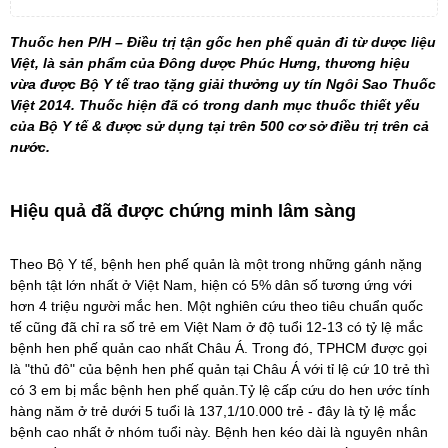
Thuốc hen P/H – Điều trị tận gốc hen phế quản đi từ dược liệu
Việt, là sản phẩm của Đông dược Phúc Hưng, thương hiệu
vừa được Bộ Y tế trao tặng giải thưởng uy tín Ngôi Sao Thuốc
Việt 2014. Thuốc hiện đã có trong danh mục thuốc thiết yếu
của Bộ Y tế & được sử dụng tại trên 500 cơ sở điều trị trên cả
nước.
Hiệu quả đã được chứng minh lâm sàng
Theo Bộ Y tế, bệnh
hen phế quản
là một trong những gánh nặng
bệnh tật lớn nhất ở Việt Nam, hiện có 5% dân số tương ứng với
hơn 4 triệu người mắc hen. Một nghiên cứu theo tiêu chuẩn quốc
tế cũng đã chỉ ra số trẻ em Việt Nam ở độ tuổi 12-13 có tỷ lệ mắc
bệnh hen phế quản cao nhất Châu Á. Trong đó, TPHCM được gọi
là "thủ đô" của bệnh hen phế quản tại Châu Á với tỉ lệ cứ 10 trẻ thì
có 3 em bị mắc bệnh hen phế quản.Tỷ lệ cấp cứu do hen ước tính
hàng năm ở trẻ dưới 5 tuổi là 137,1/10.000 trẻ - đây là tỷ lệ mắc
bệnh cao nhất ở nhóm tuổi này. Bệnh hen kéo dài là nguyên nhân