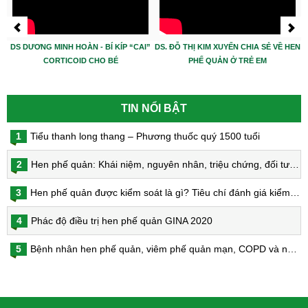
DS DƯƠNG MINH HOÀN - BÍ KÍP “CAI”
DS. ĐỖ THỊ KIM XUYẾN CHIA SẺ VỀ HEN
CORTICOID CHO BÉ
PHẾ QUẢN Ở TRẺ EM
TIN NỔI BẬT
1
Tiểu thanh long thang – Phương thuốc quý 1500 tuổi
2
Hen phế quản: Khái niệm, nguyên nhân, triệu chứng, đối tượng nguy cơ, phòng bệnh, chẩn đoán và điều trị hen phế quản
3
Hen phế quản được kiểm soát là gì? Tiêu chí đánh giá kiểm soát hen
4
Phác độ điều trị hen phế quản GINA 2020
5
Bệnh nhân hen phế quản, viêm phế quản mạn, COPD và nguy cơ nhiễm virus Corona