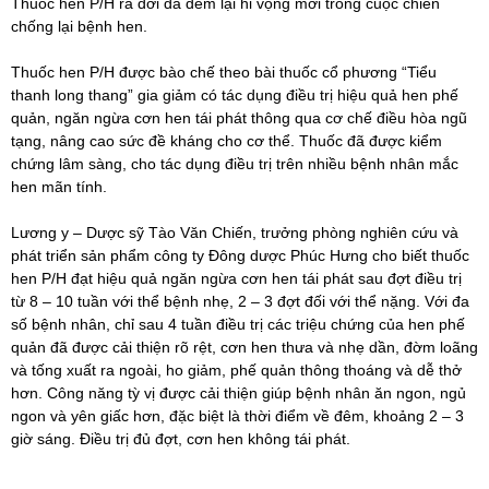
Thuốc hen P/H ra đời đã đem lại hi vọng mới trong cuộc chiến
chống lại bệnh hen.
Thuốc hen P/H
được bào chế theo bài thuốc cổ phương “Tiểu
thanh long thang” gia giảm có tác dụng điều trị hiệu quả hen phế
quản, ngăn ngừa cơn hen tái phát thông qua cơ chế điều hòa ngũ
tạng, nâng cao sức đề kháng cho cơ thể. Thuốc đã được kiểm
chứng lâm sàng, cho tác dụng điều trị trên nhiều bệnh nhân mắc
hen mãn tính.
Lương y – Dược sỹ Tào Văn Chiến, trưởng phòng nghiên cứu và
phát triển sản phẩm công ty Đông dược Phúc Hưng cho biết thuốc
hen P/H đạt hiệu quả ngăn ngừa cơn hen tái phát sau đợt điều trị
từ 8 – 10 tuần với thể bệnh nhẹ, 2 – 3 đợt đối với thể nặng. Với đa
số bệnh nhân, chỉ sau 4 tuần điều trị các triệu chứng của hen phế
quản đã được cải thiện rõ rệt, cơn hen thưa và nhẹ dần, đờm loãng
và tống xuất ra ngoài, ho giảm, phế quản thông thoáng và dễ thở
hơn. Công năng tỳ vị được cải thiện giúp bệnh nhân ăn ngon, ngủ
ngon và yên giấc hơn, đặc biệt là thời điểm về đêm, khoảng 2 – 3
giờ sáng. Điều trị đủ đợt, cơn hen không tái phát.