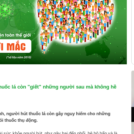
thuốc lá còn "giết" những người sau mà không hề
nh, người hút thuốc lá còn gây nguy hiểm cho những
ói thuốc thụ động.
tới sức khỏe người hút, như gây hại đến phổi, hệ hô hấp và là