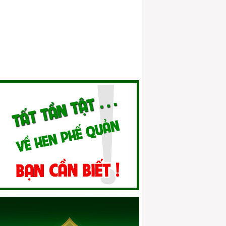
nhân
Hen phế quản mãn tính
Phòng và điều trị hen phế quản ở trẻ em
Hen phế quản ở người cao tuổi 01
Hen phế quản và thai sản
Hen phế quản và dị ứng
Quan niệm của Y học cổ truyền về bệnh
hen
Vai trò của điều trị dự phòng hen phế
quản
Điều trị dự phòng hen phế quản bằng
thuốc hen thảo dược
Xử lý cơn cấp tính đúng cách
Sai lầm trong điều trị hen phế quản
Hen phế quản và nỗi lo tác dụng phụ của
thuốc
Kết hợp điều trị hen phế quản theo Đông
y & Tây y