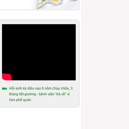
Hồi sinh kỳ diệu sau 6 năm chạy chữa, 3
tháng liệt giường - bệnh viện “trả về” vì
hen phế quản
Ao ước được uống chén nước chè xanh
của người mắc hen phế quản hơn 14
năm
Hành trình gần 10 năm chiến đấu với
bệnh hen phế quản của người cựu quân