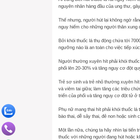
nguyên nhân hàng đầu của ung thư, gây 
Thế nhưng, người hút lại không ngờ rằn
nguy hiểm cho những người thân xung qu
Bởi khói thuốc lá thụ động chứa tới 700
ngưỡng nào là an toàn cho việc tiếp xúc
Người thường xuyên hít phải khói thu
phổi lên 20-30% và tăng nguy cơ đột qu
Trẻ sơ sinh và trẻ nhỏ thường xuyên hít
và viêm tai giữa; làm tăng các triệu c
triển của phổi và tăng nguy cơ đột tử ở t
Phụ nữ mang thai hít phải khói thuốc lá 
bào thai, dễ sảy thai, đẻ non hoặc sinh 
Một lần nữa, chúng ta hãy nhìn lại tiến t
thuốc với những người đang hút hoặc kh