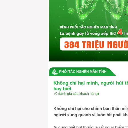
PHỔI TẮC NGHẼN MÃN TÍNH
Không chỉ hại mình, người hút 
hay biết
(0 đánh giá của khách hàng)
Không chỉ hại cho chính bản thân mì
người xung quanh vì luôn hít phải kh
Ai cũng biết hút thuốc lá rất nguy hiểm 