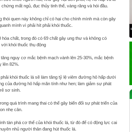
chứng mất ngủ, đục thủy tinh thể, vàng răng và hói đầu.
g thói quen này không chỉ có hại cho chính mình mà còn gây
anh mình vì phải hít phải khói thuốc.
0 hóa chất, trong đó có 69 chất gây ung thư và không có
 với khói thuốc thụ động
ốc tăng nguy cơ mắc bệnh mạch vành lên 25-30%, mắc bệnh
ỵ lên 82%.
 phải khói thuốc lá sẽ làm tăng tỷ lệ viêm đường hô hấp dưới
hứng của đường hô hấp mãn tính như hen; làm giảm sự phát
rẻ sơ sinh.
trong quá trình mang thai có thể gây biến đổi sự phát triển của
con nhẹ cân.
rình tàn phá cơ thể của khói thuốc lá, từ đó để có động lực cai
uyên nhủ người thân đang hút thuốc lá.