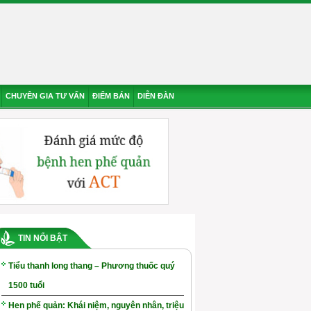
CHUYÊN GIA TƯ VẤN
ĐIỂM BÁN
DIỄN ĐÀN
TIN NỔI BẬT
Tiểu thanh long thang – Phương thuốc quý
1500 tuổi
Hen phế quản: Khái niệm, nguyên nhân, triệu