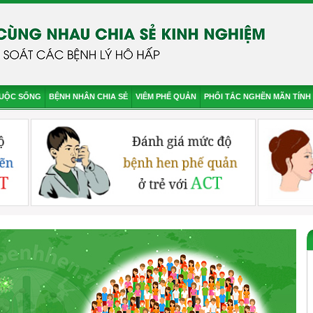
CUỘC SỐNG
BỆNH NHÂN CHIA SẺ
VIÊM PHẾ QUẢN
PHỔI TẮC NGHẼN MÃN TÍNH