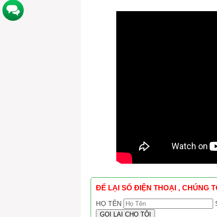
ĐỂ LẠI SỐ ĐIỆN THOẠI , CHÚNG 
HỌ TÊN
GỌI LẠI CHO TÔI