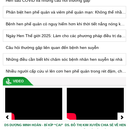
Hen sau COVID và những câu hỏi thường gặp
Phân biệt hen phế quản và viêm phế quản mạn: Không thể nhầm lẫn
Bệnh hen phế quản có nguy hiểm hơn khi thời tiết nắng nóng kéo dài không?
Ngày Hen Thế giới 2025: Làm cho các phương pháp điều trị dạng hít có thể tiếp cận được với TẤT CẢ - Tiến tới công bằng trong điều trị hen suyễn trên toàn cầu
Câu hỏi thường gặp liên quan đến bệnh hen suyễn
Những điều cần biết khi chăm sóc bệnh nhân hen suyễn tại nhà
Nhiều người cấp cứu vì lên cơn hen phế quản trong rét đậm, chuyên gia khuyến cáo điều này
VIDEO
DS DƯƠNG MINH HOÀN - BÍ KÍP “CAI”
DS. ĐỖ THỊ KIM XUYẾN CHIA SẺ VỀ HEN