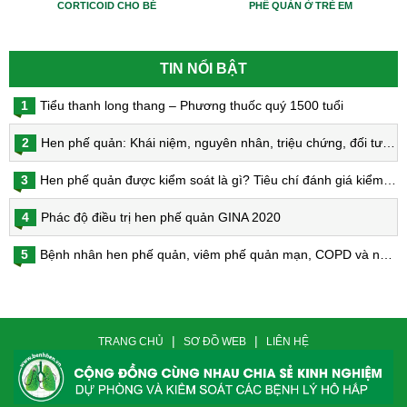
CORTICOID CHO BÉ
PHẾ QUẢN Ở TRẺ EM
TIN NỔI BẬT
1
Tiểu thanh long thang – Phương thuốc quý 1500 tuổi
2
Hen phế quản: Khái niệm, nguyên nhân, triệu chứng, đối tượng nguy cơ, phòng bệnh, chẩn đoán và điều trị hen phế quản
3
Hen phế quản được kiểm soát là gì? Tiêu chí đánh giá kiểm soát hen
4
Phác độ điều trị hen phế quản GINA 2020
5
Bệnh nhân hen phế quản, viêm phế quản mạn, COPD và nguy cơ nhiễm virus Corona
|
|
TRANG CHỦ
SƠ ĐỒ WEB
LIÊN HỆ