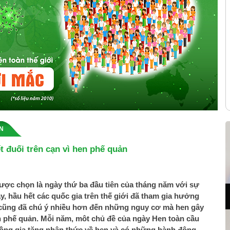
N
t đuối trên cạn vì hen phế quản
ược chọn là ngày thứ ba đầu tiên của tháng năm với sự
 hầu hết các quốc gia trên thế giới đã tham gia hưởng
 cũng đã chú ý nhiều hơn đến những nguy cơ mà hen gây
n phế quản. Mỗi năm, môt chủ đề của ngày Hen toàn cầu
ồng gia tăng nhận thức về hen và có những hành động