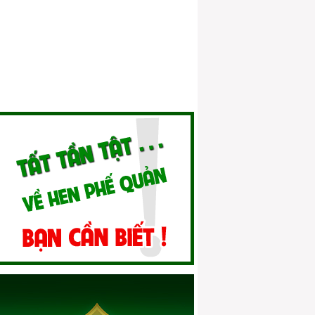
nhân
Hen phế quản mãn tính
Phòng và điều trị hen phế quản ở trẻ em
Hen phế quản ở người cao tuổi 01
Hen phế quản và thai sản
Hen phế quản và dị ứng
Quan niệm của Y học cổ truyền về bệnh
hen
Vai trò của điều trị dự phòng hen phế
quản
Điều trị dự phòng hen phế quản bằng
thuốc hen thảo dược
Xử lý cơn cấp tính đúng cách
Sai lầm trong điều trị hen phế quản
Hen phế quản và nỗi lo tác dụng phụ của
thuốc
Kết hợp điều trị hen phế quản theo Đông
y & Tây y