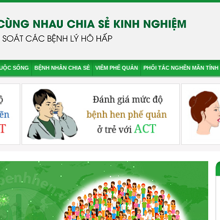
CUỘC SỐNG
BỆNH NHÂN CHIA SẺ
VIÊM PHẾ QUẢN
PHỔI TẮC NGHẼN MÃN TÍNH