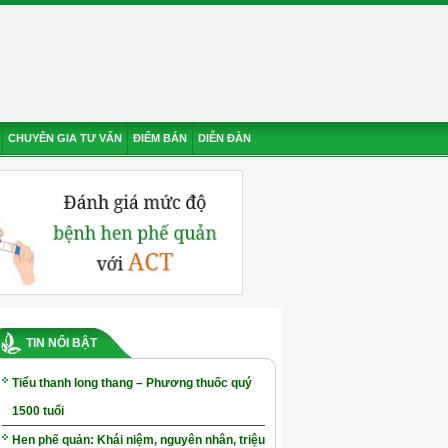
CHUYÊN GIA TƯ VẤN
ĐIỂM BÁN
DIỄN ĐÀN
TIN NỔI BẬT
Tiểu thanh long thang – Phương thuốc quý
1500 tuổi
Hen phế quản: Khái niệm, nguyên nhân, triệu