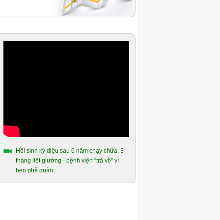
Hồi sinh kỳ diệu sau 6 năm chạy chữa, 3
tháng liệt giường - bệnh viện “trả về” vì
hen phế quản
Ao ước được uống chén nước chè xanh
của người mắc hen phế quản hơn 14
năm
Hành trình gần 10 năm chiến đấu với
bệnh hen phế quản của người cựu quân