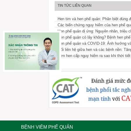
TIN TỨC LIÊN QUAN
Hen tim và hen phế quản: Phân biệt đúng đ
Các biến chứng nguy hiểm của hen phế quản
Hen phế quản dị ứng: Nguyên nhân, triệu ch
Hen phế quản có lây không? Bệnh hen phế 
Hen phế quản và COVID-19: Ảnh hưởng và 
Mối liên hệ giữa hen và các bệnh nền: Tăn
Cơn hen cấp nguy hiểm ra sao khi thời tiế
BỆNH VIÊM PHẾ QUẢN