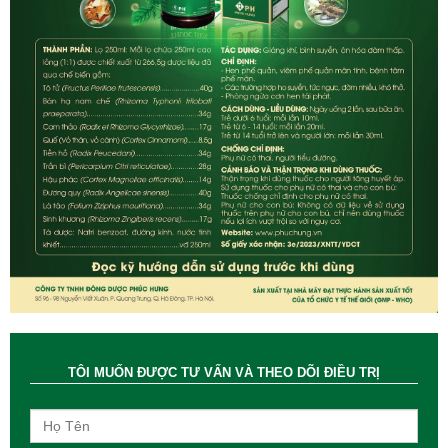
TÔI MUỐN ĐƯỢC TƯ VẤN VÀ THEO DÕI ĐIỀU TRỊ