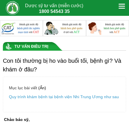
Dược sỹ tư vấn (miễn cước)
1800 54543 35
TƯ VẤN ĐIỀU TRỊ
Con tôi thường bị ho vào buổi tối, bệnh gì? Và
khám ở đâu?
Mục lục bài viết
(Ẩn)
Quy trình khám bệnh tại bệnh viện Nhi Trung Ương như sau
Chào bác sỹ,