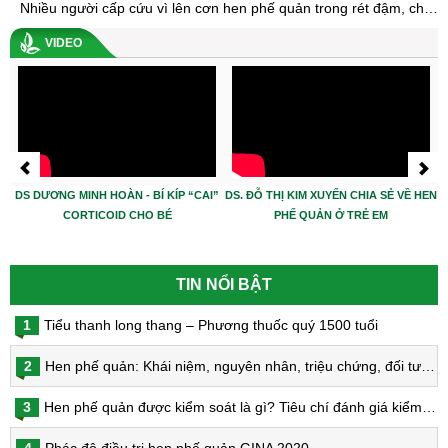
Nhiều người cấp cứu vì lên cơn hen phế quản trong rét đậm, chuyên gia khuyến cáo điều này
VIDEO
DS DƯƠNG MINH HOÀN - BÍ KÍP “CAI”
DS. ĐỖ THỊ KIM XUYẾN CHIA SẺ VỀ HEN
CORTICOID CHO BÉ
PHẾ QUẢN Ở TRẺ EM
TIN NỔI BẬT
1
Tiểu thanh long thang – Phương thuốc quý 1500 tuổi
2
Hen phế quản: Khái niệm, nguyên nhân, triệu chứng, đối tượng nguy cơ, phòng bệnh, chẩn đoán và điều trị hen phế quản
3
Hen phế quản được kiểm soát là gì? Tiêu chí đánh giá kiểm soát hen