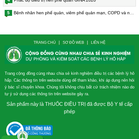
4
Phác độ điều trị hen phế quản GINA 2020
5
Bệnh nhân hen phế quản, viêm phế quản mạn, COPD và nguy cơ nhiễm virus Corona
|
|
TRANG CHỦ
SƠ ĐỒ WEB
LIÊN HỆ
Trang cộng đồng cùng nhau chia sẻ kinh nghiệm điều trị các bệnh lý hô
hấp. Các thông tin trên website dùng dể tham khảo, khi áp dụng nên hỏi
ý bác sĩ chuyên khoa. Chúng tôi không chịu bất cứ trách nhiệm nào do
tự ý sử dụng các thông tin trên website gây ra.
Sản phẩm này là THUỐC ĐIỀU TRỊ đã được Bộ Y tế cấp
phép