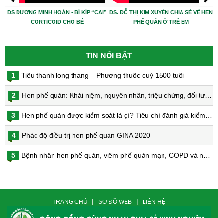
DS DƯƠNG MINH HOÀN - BÍ KÍP “CAI”
DS. ĐỖ THỊ KIM XUYẾN CHIA SẺ VỀ HEN
CORTICOID CHO BÉ
PHẾ QUẢN Ở TRẺ EM
TIN NỔI BẬT
1
Tiểu thanh long thang – Phương thuốc quý 1500 tuổi
2
Hen phế quản: Khái niệm, nguyên nhân, triệu chứng, đối tượng nguy cơ, phòng bệnh, chẩn đoán và điều trị hen phế quản
3
Hen phế quản được kiểm soát là gì? Tiêu chí đánh giá kiểm soát hen
4
Phác độ điều trị hen phế quản GINA 2020
5
Bệnh nhân hen phế quản, viêm phế quản mạn, COPD và nguy cơ nhiễm virus Corona
|
|
TRANG CHỦ
SƠ ĐỒ WEB
LIÊN HỆ