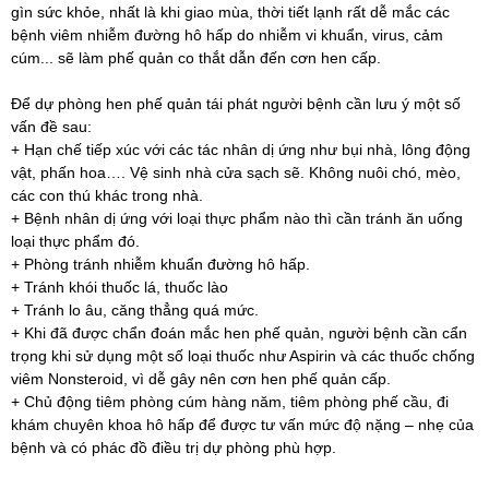
gìn sức khỏe, nhất là khi giao mùa, thời tiết lạnh rất dễ mắc các
bệnh viêm nhiễm đường hô hấp do nhiễm vi khuẩn, virus, cảm
cúm... sẽ làm phế quản co thắt dẫn đến cơn hen cấp.
Để dự phòng hen phế quản tái phát người bệnh cần lưu ý một số
vấn đề sau:
+ Hạn chế tiếp xúc với các tác nhân dị ứng như bụi nhà, lông động
vật, phấn hoa…. Vệ sinh nhà cửa sạch sẽ. Không nuôi chó, mèo,
các con thú khác trong nhà.
+ Bệnh nhân dị ứng với loại thực phẩm nào thì cần tránh ăn uống
loại thực phẩm đó.
+ Phòng tránh nhiễm khuẩn đường hô hấp.
+ Tránh khói thuốc lá, thuốc lào
+ Tránh lo âu, căng thẳng quá mức.
+ Khi đã được chẩn đoán mắc hen phế quản, người bệnh cần cẩn
trọng khi sử dụng một số loại thuốc như Aspirin và các thuốc chống
viêm Nonsteroid, vì dễ gây nên cơn hen phế quản cấp.
+ Chủ động tiêm phòng cúm hàng năm, tiêm phòng phế cầu, đi
khám chuyên khoa hô hấp để được tư vấn mức độ nặng – nhẹ của
bệnh và có phác đồ điều trị dự phòng phù hợp.