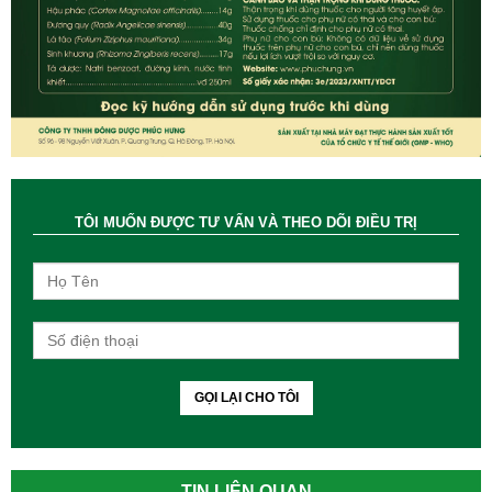
TÔI MUỐN ĐƯỢC TƯ VẤN VÀ THEO DÕI ĐIỀU TRỊ
GỌI LẠI CHO TÔI
TIN LIÊN QUAN