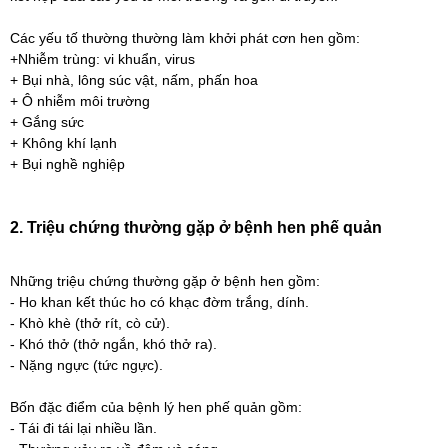
Các yếu tố thường thường làm khởi phát cơn hen gồm:
+Nhiễm trùng: vi khuẩn, virus
+ Bụi nhà, lông súc vật, nấm, phấn hoa
+ Ô nhiễm môi trường
+ Gắng sức
+ Không khí lạnh
+ Bụi nghề nghiệp
2. Triệu chứng thường gặp ở bệnh hen phế quản
Những triệu chứng thường gặp ở bệnh hen gồm:
- Ho khan kết thúc ho có khạc đờm trắng, dính.
- Khò khè (thở rít, cò cử).
- Khó thở (thở ngắn, khó thở ra).
- Nặng ngực (tức ngực).
Bốn đặc điểm của bệnh lý hen phế quản gồm:
- Tái đi tái lại nhiều lần.