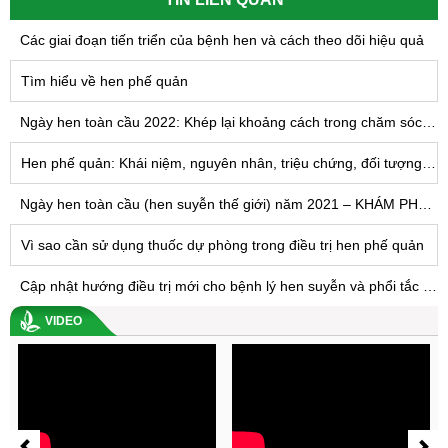
Các giai đoạn tiến triển của bệnh hen và cách theo dõi hiệu quả
Tìm hiểu về hen phế quản
Ngày hen toàn cầu 2022: Khép lại khoảng cách trong chăm sóc bệnh hen phế quản
Hen phế quản: Khái niệm, nguyên nhân, triệu chứng, đối tượng nguy cơ, phòng bệnh, chẩn đoán và điều trị hen phế quản
Ngày hen toàn cầu (hen suyễn thế giới) năm 2021 – KHÁM PHÁ NHỮNG QUAN NIỆM SAI LẦM VỀ HEN
Vì sao cần sử dụng thuốc dự phòng trong điều trị hen phế quản
Cập nhật hướng điều trị mới cho bệnh lý hen suyễn và phổi tắc nghẽn mạn tính COPD
VIDEO