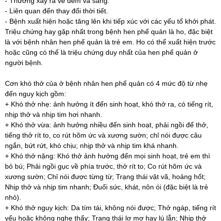
- Thường xảy ra về đêm và sáng.
- Liên quan đến thay đổi thời tiết.
- Bệnh xuất hiện hoặc tăng lên khi tiếp xúc với các yếu tố khởi phát.
Triệu chứng hay gặp nhất trong bệnh hen phế quản là ho, đặc biệt
là với bệnh nhân hen phế quản là trẻ em. Ho có thể xuất hiện trước
hoặc cũng có thể là triệu chứng duy nhất của hen phế quản ở
người bệnh.
Cơn khó thở của ở bệnh nhân hen phế quản có 4 mức độ từ nhẹ
đến nguy kịch gồm:
+ Khó thở nhẹ: ảnh hưởng ít đến sinh hoạt, khó thở ra, có tiếng rít,
nhịp thở và nhịp tim hơi nhanh.
+ Khó thở vừa: ảnh hưởng nhiều đến sinh hoạt, phải ngồi để thở,
tiếng thở rít to, co rút hõm ức và xương sườn; chỉ nói được câu
ngắn, bứt rứt, khó chịu; nhịp thở và nhịp tim khá nhanh.
+ Khó thở nặng: Khó thở ảnh hưởng đến mọi sinh hoạt, trẻ em thì
bỏ bú; Phải ngồi gục về phía trước, thở rít to; Co rút hõm ức và
xương sườn; Chỉ nói được từng từ; Trạng thái vật vã, hoảng hốt;
Nhịp thở và nhịp tim nhanh; Đuối sức, khát, nôn ói (đặc biệt là trẻ
nhỏ).
+ Khó thở nguy kịch: Da tím tái, không nói được; Thở ngáp, tiếng rít
yếu hoặc không nghe thấy; Trạng thái lơ mơ hay lú lẫn; Nhịp thở