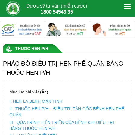
Dược sỹ tư vấn (miễn cước)
1800 54543 35
THUỐC HEN P/H
PHÁC ĐỒ ĐIỀU TRỊ HEN PHẾ QUẢN BẰNG
THUỐC HEN P/H
Mục lục bài viết
(Ẩn)
I. HEN LÀ BỆNH MÃN TÍNH
II. THUỐC HEN P/H – ĐIỀU TRỊ TẬN GỐC BỆNH HEN PHẾ
QUẢN
III. QÚA TRÌNH TIẾN TRIỂN CỦA BỆNH KHI ĐIỀU TRỊ
BẰNG THUỐC HEN P/H