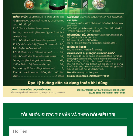
TÔI MUỐN ĐƯỢC TƯ VẤN VÀ THEO DÕI ĐIỀU TRỊ