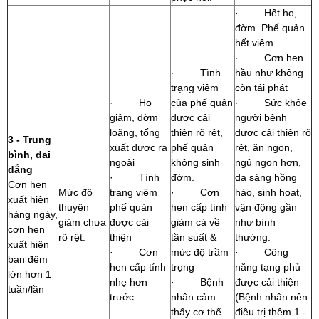
· Hết ho,
đờm. Phế quản
hết viêm.
· Cơn hen
· Tình
hầu như không
trạng viêm
còn tái phát
· Ho
của phế quản
· Sức khỏe
giảm, đờm
được cải
người bệnh
loãng, tống
thiện rõ rệt,
được cải thiện rõ
3 - Trung
xuất được ra
phế quản
rệt, ăn ngon,
bình, dai
ngoài
không sinh
ngủ ngon hơn,
dẳng
· Tình
đờm.
da sáng hồng
Cơn hen
Mức độ
trạng viêm
· Cơn
hào, sinh hoạt,
xuất hiện
thuyên
phế quản
hen cấp tính
vận động gần
hàng ngày,
giảm chưa
được cải
giảm cả về
như bình
cơn hen
rõ rệt.
thiện
tần suất &
thường.
xuất hiện
· Cơn
mức độ trầm
· Công
ban đêm
hen cấp tính
trọng
năng tạng phủ
lớn hơn 1
nhẹ hơn
· Bệnh
được cải thiện
tuần/lần
trước
nhân cảm
(Bệnh nhân nên
thấy cơ thể
điều trị thêm 1 -