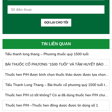
GỌI LẠI CHO TÔI
TIN LIÊN QUAN
Tiểu thanh long thang – Phương thuốc quý 1500 tuổi
BÀI THUỐC CỔ PHƯƠNG “1500 TUỔI” VÀ TÂM HUYẾT BẢO TỒN DẠNG BÀO CHẾ TRUYỀN THỐNG CỦA THUỐC Y HỌC CỔ TRUYỀN
Thuốc hen P/H được bình chọn thuốc thảo dược được lựa chọn số 1 trong điều trị viêm phế quản mạn tính và hen phế quản
Tiểu Thanh Long Thang – Bài thuốc cổ phương quý 1500 tuổi trị hen phế quản, viêm phế quản
Thuốc hen P/H có tốt không? Có ai đã dùng thuốc hen P/H chưa? Chuyên gia nói gì về thuốc hen P/H
Thuốc hen P/H –Thuốc hen đông dược được tin dùng số 1