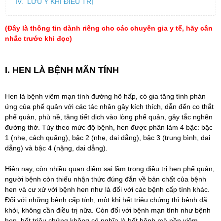
IV. LƯU Ý KHI ĐIỀU TRỊ
(Đây là thông tin dành riêng cho các chuyên gia y tế, hãy cân
nhắc trước khi đọc)
I. HEN LÀ BỆNH MÃN TÍNH
Hen là bệnh viêm mạn tính đường hô hấp, có gia tăng tính phản
ứng của phế quản với các tác nhân gây kích thích, dẫn đến co thắt
phế quản, phù nề, tăng tiết dịch vào lòng phế quản, gây tắc nghẽn
đường thở. Tùy theo mức độ bệnh, hen được phân làm 4 bậc: bậc
1 (nhẹ, cách quãng), bậc 2 (nhẹ, dai dẳng), bậc 3 (trung bình, dai
dẳng) và bậc 4 (nặng, dai dẳng).
Hiện nay, còn nhiều quan điểm sai lầm trong
điều trị hen phế quản
,
người bệnh còn thiếu nhận thức đúng đắn về bản chất của bệnh
hen và cư xử với bệnh hen như là đối với các bệnh cấp tính khác.
Đối với những bệnh cấp tính, một khi hết triệu chứng thì bệnh đã
khỏi, không cần điều trị nữa. Còn đối với bệnh mạn tính như bệnh
hen, hết triệu chứng không có nghĩa là hết bệnh mà nền viêm