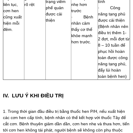
trạng viêm
tính
liên tục,
rõ rệt
nhẹ hơn
phế quản
· Công
cơn hen
trước
được cải
năng tạng phủ
cũng xuất
· Bệnh
thiện
được cải thiện
hiện mỗi
nhân cảm
(Bệnh nhân nên
đêm.
thấy cơ thể
điều trị thêm 1-
khỏe mạnh
2 đợt, mỗi đợt từ
hơn trước.
8 – 10 tuần để
phục hồi hoàn
toàn được công
năng tạng phủ,
đẩy lùi hoàn
toàn bệnh hen)
IV. LƯU Ý KHI ĐIỀU TRỊ
1. Trong thời gian đầu điều trị bằng thuốc hen P/H, nếu xuất hiện
các cơn hen cấp tính, bệnh nhân có thể kết hợp với thuốc Tây để
cắt cơn. Bệnh thuyên giảm dần dần, cơn hen nhẹ và thưa hơn, tiến
tới cơn hen không tái phát, người bệnh sẽ không còn phụ thuộc