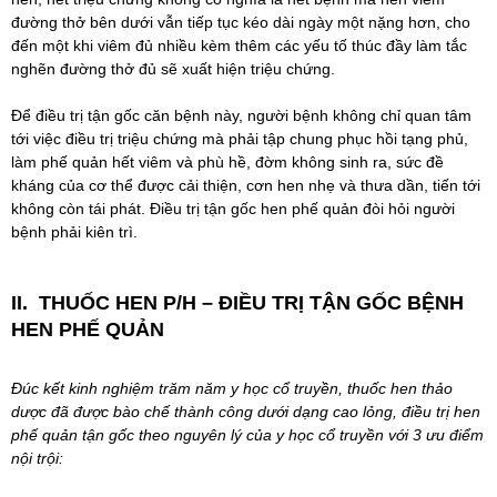
đường thở bên dưới vẫn tiếp tục kéo dài ngày một nặng hơn, cho
đến một khi viêm đủ nhiều kèm thêm các yếu tố thúc đầy làm tắc
nghẽn đường thở đủ sẽ xuất hiện triệu chứng.
Để điều trị tận gốc căn bệnh này, người bệnh không chỉ quan tâm
tới việc điều trị triệu chứng mà phải tập chung phục hồi tạng phủ,
làm phế quản hết viêm và phù hề, đờm không sinh ra, sức đề
kháng của cơ thể được cải thiện, cơn hen nhẹ và thưa dần, tiến tới
không còn tái phát. Điều trị tận gốc hen phế quản đòi hỏi người
bệnh phải kiên trì.
II. THUỐC HEN P/H – ĐIỀU TRỊ TẬN GỐC BỆNH
HEN PHẾ QUẢN
Đúc kết kinh nghiệm trăm năm y học cổ truyền,
thuốc hen thảo
dược
đã được bào chế thành công dưới dạng cao lỏng, điều trị hen
phế quản tận gốc theo nguyên lý của y học cổ truyền với 3 ưu điểm
nội trội: