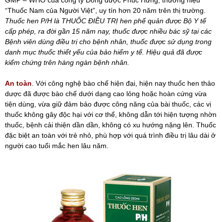
GMP – WHO của công ty Đông dược Phúc Hưng, thương hiệu
“Thuốc Nam của Người Việt”, uy tín hơn 20 năm trên thị trường.
Thuốc hen P/H là THUỐC ĐIỀU TRỊ hen phế quản được Bộ Y tế
cấp phép, ra đời gần 15 năm nay, thuốc được nhiều bác sỹ tại các
Bệnh viên dùng điều trị cho bệnh nhân, thuốc được sử dụng trong
danh mục thuốc thiết yếu của bảo hiểm y tế. Hiệu quả đã được
kiểm chứng trên hàng ngàn bệnh nhân.
An toàn
. Với công nghệ bào chế hiện đại, hiện nay thuốc hen thảo
dược đã được bào chế dưới dạng cao lỏng hoặc hoàn cứng vừa
tiện dùng, vừa giữ đảm bảo được công năng của bài thuốc, các vị
thuốc không gây độc hại với cơ thể, không dẫn tới hiện tượng nhờn
thuốc, bệnh cải thiện dần dần, không có xu hướng nặng lên. Thuốc
đặc biệt an toàn với trẻ nhỏ, phù hợp với quá trình điều trị lâu dài ở
người cao tuổi mắc hen lâu năm.