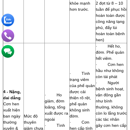
khỏe mạnh
2 đợt từ 8 – 10
hơn trước.
tuần để phục hồi
hoàn toàn được
công năng tạng
phủ, đẩy lùi
hoàn toàn bệnh
hen)
· Hết ho,
đờm. Phế quản
hết viêm.
· Cơn hen
hầu như không
· Tình
còn tái phát
trạng viêm
· Người
của phế quản
bệnh sinh hoạt,
4 - Nặng,
được cải
· Ho
vận động gần
dai dẳng
thiện rõ rệt,
giảm, đờm
như bình
Cơn hen
phế quản
loãng, tống
thường, không
xuất hiện
không sinh
xuất được ra
còn lo lắng trước
ban ngày
Mức độ
đờm.
ngoài
các tác nhân
thường
thuyên
· Cơn
· Tình
gây cơn hen cấp
xuyên &
giảm chưa
hen cấp tính