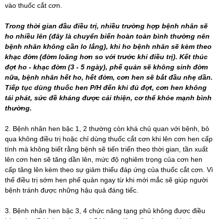
vào thuốc cắt cơn.
Trong thời gian đầu điều trị, nhiều trường hợp bệnh nhân sẽ
ho nhiều lên (đây là chuyển biến hoàn toàn bình thường nên
bệnh nhân không cần lo lắng), khi ho bệnh nhân sẽ kèm theo
khạc đờm (đờm loãng hơn so với trước khi điều trị). Kết thúc
đợt ho - khạc đờm (3 - 5 ngày), phế quản sẽ không sinh đờm
nữa, bệnh nhân hết ho, hết đờm, cơn hen sẽ bắt đầu nhẹ dần.
Tiếp tục dùng thuốc hen P/H đến khi đủ đợt, cơn hen không
tái phát, sức đề kháng được cải thiện, cơ thể khỏe mạnh bình
thường.
2. Bệnh nhân hen bậc 1, 2 thường còn khá chủ quan với bệnh, bỏ
qua không điều trị hoặc chỉ dùng thuốc cắt cơn khi lên cơn hen cấp
tính mà không biết rằng bệnh sẽ tiến triển theo thời gian, tần xuất
lên cơn hen sẽ tăng dần lên, mức độ nghiêm trọng của cơn hen
cấp tăng lên kèm theo sự giảm thiểu đáp ứng của thuốc cắt cơn. Vì
thế điều trị sớm hen phế quản ngay từ khi mới mắc sẽ giúp người
bệnh tránh được những hậu quả đáng tiếc.
3. Bệnh nhân hen bậc 3, 4 chức năng tạng phủ không được điều