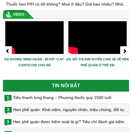
Thuốc hen P/H có tốt không? Mua ở đâu? Giá bao nhiêu? Những câu hỏi thường gặp nhất về bệnh hen và thuốc hen P/H
VIDEO
DS DƯƠNG MINH HOÀN - BÍ KÍP “CAI”
DS. ĐỖ THỊ KIM XUYẾN CHIA SẺ VỀ HEN
CORTICOID CHO BÉ
PHẾ QUẢN Ở TRẺ EM
TIN NỔI BẬT
1
Tiểu thanh long thang – Phương thuốc quý 1500 tuổi
2
Hen phế quản: Khái niệm, nguyên nhân, triệu chứng, đối tượng nguy cơ, phòng bệnh, chẩn đoán và điều trị hen phế quản
3
Hen phế quản được kiểm soát là gì? Tiêu chí đánh giá kiểm soát hen