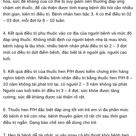
hòa, sức đề kháng của cơ thể bị suy giảm nên thường đáp ứng
chậm với thuốc, để cải thiện được tình trạng bệnh đòi hỏi cần nhiều
thời gian, kiên trì điều trị. Bệnh nhân hen bậc 3, 4 có thể điều trị 02
– 03 đợt, mỗi đợt từ 8 – 10 tuần.
4. Kết quả điều trị phụ thuộc vào cơ địa của người bệnh và mức độ
đáp ứng thuốc. Không nhất định cứ người bệnh nhẹ là mau khỏi,
bệnh nặng là lâu khỏi, nhiều bệnh nhân phải điều trị từ 2 – 3 đợt
mới có điều trị dứt điểm bệnh, đặc biệt là ở người già, người cao
tuổi.
5. Kết quả điều trị của thuốc hen P/H được kiểm chứng trên hàng
nghìn bệnh nhân. Nhiều bệnh nhân điều trị bằng thuốc hen P/H 8 –
10 năm không tái phát trở lại, có người 2 – 3 năm không tái phát.
Người cao tuổi kiên trì điều trị 3 – 4 đợt, sức khỏe được tăng
cường, sức đề kháng được cải thiện rõ rệt.
6. Thuốc hen P/H đặc biệt đáp ứng tốt với trẻ em vì đa phần mức
độ bệnh ở trẻ còn nhẹ, bệnh thuyên giảm rõ rệt chỉ sau thời gian
điều trị ngắn. Dạng bào chế siro dễ dùng cho trẻ.
7. Hen là bệnh dễ tái phát, vì vậy ngay cả khi thoát khỏi bệnh hen,