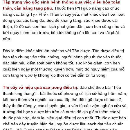
Tập trung vào gốc sinh bệnh thông qua việc điều hòa toàn
thân, cân bằng tạng phủ.
Thuốc hen P/H giúp nâng cao chức
năng các tạng Tỳ - Phế - Thận bị suy yếu, mặt khác điều hòa hoạt
động giữa các tạng đó. Sức đề kháng tăng, sức khỏe được cải
thiện, từ đó các cơn hen kịch phát giảm dần, cơn hen cũng nhẹ và
bớt nguy hiểm hơn trước, tiến tới không còn lên cơn và tái phát
nữa.
Đây là điểm khác biệt lớn nhất so với Tân dược. Tân dược điều trị
hen tập chung vào triệu chứng, người bệnh phụ thuộc vào thuốc,
đặc biệt nếu kiểm soát bệnh không tốt, sức khỏe giảm, cơn hen
xuất hiện ngày một thường xuyên hơn, mức độ nguy hiểm của mỗi
cơn tăng lên, xử lý không kịp thời có thể dẫn tới tử vong.
Tin cậy và hiệu quả cao trong điều trị.
Bào chế theo bài “Tiểu
thanh long thang” – bài thuốc cổ phương có lịch sử hàng trăm năm,
kết hợp thêm với nghiên cứu của tập thể đội ngũ dược sĩ, bác sĩ,
thầy thuốc đông y, các chuyên gia tư vấn từ các viện nghiên cứu và
trường đại học y dược lớn trên cả nước để gia giảm thêm các vị
thuốc phù hợp, đem lại hiệu quả điều trị cao nhất. Thuốc được bào
chế trên dây truyền hiện đại, nguồn dược liệu sạch đạt tiêu chuẩn