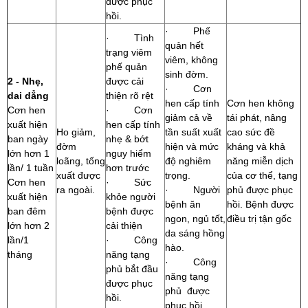
được phục
hồi.
· Phế
· Tình
quản hết
trạng viêm
viêm, không
phế quản
sinh đờm.
2 - Nhẹ,
được cải
· Cơn
dai dẳng
thiện rõ rệt
hen cấp tính
Cơn hen không
Cơn hen
· Cơn
giảm cả về
tái phát, nâng
xuất hiện
hen cấp tính
Ho giảm,
tần suất xuất
cao sức đề
ban ngày
nhẹ & bớt
đờm
hiện và mức
kháng và khả
lớn hơn 1
nguy hiểm
loãng, tống
độ nghiêm
năng miễn dịch
lần/ 1 tuần
hơn trước
xuất được
trọng.
của cơ thể, tạng
Cơn hen
· Sức
ra ngoài.
· Người
phủ được phục
xuất hiện
khỏe người
bệnh ăn
hồi. Bệnh được
ban đêm
bệnh được
ngon, ngủ tốt,
điều trị tận gốc
lớn hơn 2
cải thiện
da sáng hồng
lần/1
· Công
hào.
tháng
năng tạng
· Công
phủ bắt đầu
năng tạng
được phục
phủ được
hồi.
phục hồi.