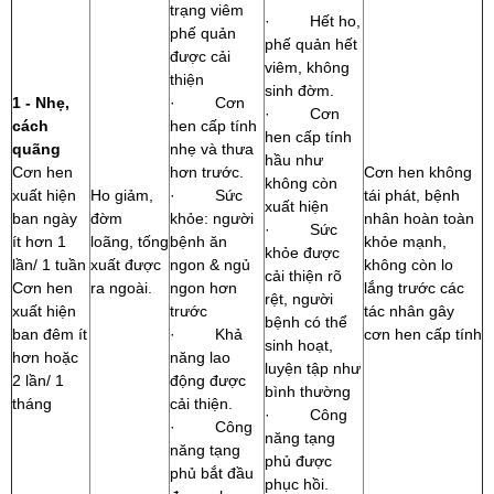
trạng viêm
· Hết ho,
phế quản
phế quản hết
được cải
viêm, không
thiện
sinh đờm.
1 - Nhẹ,
· Cơn
· Cơn
cách
hen cấp tính
hen cấp tính
quãng
nhẹ và thưa
hầu như
Cơn hen
hơn trước.
Cơn hen không
không còn
xuất hiện
Ho giảm,
· Sức
tái phát, bệnh
xuất hiện
ban ngày
đờm
khỏe: người
nhân hoàn toàn
· Sức
ít hơn 1
loãng, tống
bệnh ăn
khỏe mạnh,
khỏe được
lần/ 1 tuần
xuất được
ngon & ngủ
không còn lo
cải thiện rõ
Cơn hen
ra ngoài.
ngon hơn
lắng trước các
rệt, người
xuất hiện
trước
tác nhân gây
bệnh có thể
ban đêm ít
· Khả
cơn hen cấp tính
sinh hoạt,
hơn hoặc
năng lao
luyện tập như
2 lần/ 1
động được
bình thường
tháng
cải thiện.
· Công
· Công
năng tạng
năng tạng
phủ được
phủ bắt đầu
phục hồi.