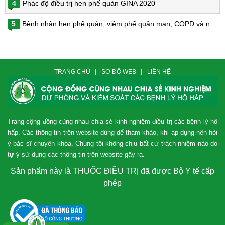
4
Phác độ điều trị hen phế quản GINA 2020
5
Bệnh nhân hen phế quản, viêm phế quản mạn, COPD và nguy cơ nhiễm virus Corona
|
|
TRANG CHỦ
SƠ ĐỒ WEB
LIÊN HỆ
Trang cộng đồng cùng nhau chia sẻ kinh nghiệm điều trị các bệnh lý hô
hấp. Các thông tin trên website dùng dể tham khảo, khi áp dụng nên hỏi
ý bác sĩ chuyên khoa. Chúng tôi không chịu bất cứ trách nhiệm nào do
tự ý sử dụng các thông tin trên website gây ra.
Sản phẩm này là THUỐC ĐIỀU TRỊ đã được Bộ Y tế cấp
phép