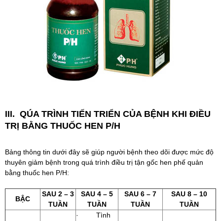
III. QÚA TRÌNH TIẾN TRIỂN CỦA BỆNH KHI ĐIỀU
TRỊ BẰNG THUỐC HEN P/H
Bảng thông tin dưới đây sẽ giúp người bệnh theo dõi được mức độ
thuyên giảm bệnh trong quá trình điều trị tận gốc hen phế quản
bằng thuốc hen P/H:
SAU 2 – 3
SAU 4 – 5
SAU 6 – 7
SAU 8 – 10
BẬC
TUẦN
TUẦN
TUẦN
TUẦN
· Tình