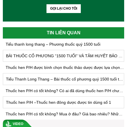
GỌI LẠI CHO TÔI
TIN LIÊN QUAN
Tiểu thanh long thang – Phương thuốc quý 1500 tuổi
BÀI THUỐC CỔ PHƯƠNG “1500 TUỔI” VÀ TÂM HUYẾT BẢO TỒN DẠNG BÀO CHẾ TRUYỀN THỐNG CỦA THUỐC Y HỌC CỔ TRUYỀN
Thuốc hen P/H được bình chọn thuốc thảo dược được lựa chọn số 1 trong điều trị viêm phế quản mạn tính và hen phế quản
Tiểu Thanh Long Thang – Bài thuốc cổ phương quý 1500 tuổi trị hen phế quản, viêm phế quản
Thuốc hen P/H có tốt không? Có ai đã dùng thuốc hen P/H chưa? Chuyên gia nói gì về thuốc hen P/H
Thuốc hen P/H –Thuốc hen đông dược được tin dùng số 1
Thuốc hen P/H có tốt không? Mua ở đâu? Giá bao nhiêu? Những câu hỏi thường gặp nhất về bệnh hen và thuốc hen P/H
VIDEO