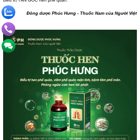
điều trị TẬN GỐC hen phế quản.
Đông dược Phúc Hưng - Thuốc Nam của Người Việt