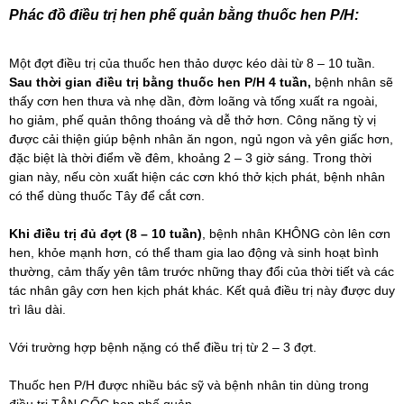
Phác đồ điều trị hen phế quản bằng thuốc hen P/H:
Một đợt điều trị của thuốc hen thảo dược kéo dài từ 8 – 10 tuần.
Sau thời gian điều trị bằng thuốc hen P/H 4 tuần,
bệnh nhân sẽ
thấy cơn hen thưa và nhẹ dần, đờm loãng và tống xuất ra ngoài,
ho giảm, phế quản thông thoáng và dễ thở hơn. Công năng tỳ vị
được cải thiện giúp bệnh nhân ăn ngon, ngủ ngon và yên giấc hơn,
đặc biệt là thời điểm về đêm, khoảng 2 – 3 giờ sáng. Trong thời
gian này, nếu còn xuất hiện các cơn khó thở kịch phát, bệnh nhân
có thể dùng thuốc Tây để cắt cơn.
Khi điều trị đủ đợt (8 – 10 tuần)
, bệnh nhân KHÔNG còn lên cơn
hen, khỏe mạnh hơn, có thể tham gia lao động và sinh hoạt bình
thường, cảm thấy yên tâm trước những thay đổi của thời tiết và các
tác nhân gây cơn hen kịch phát khác. Kết quả điều trị này được duy
trì lâu dài.
Với trường hợp bệnh nặng có thể điều trị từ 2 – 3 đợt.
Thuốc hen P/H được nhiều bác sỹ và bệnh nhân tin dùng trong