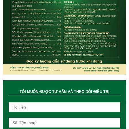
TÔI MUỐN ĐƯỢC TƯ VẤN VÀ THEO DÕI ĐIỀU TRỊ