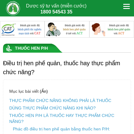
Dược sỹ tư vấn (miễn cước)
1800 54543 35
THUỐC HEN P/H
Điều trị hen phế quản, thuốc hay thực phẩm
chức năng?
Mục lục bài viết
(Ẩn)
THỰC PHẨM CHỨC NĂNG KHÔNG PHẢI LÀ THUỐC
DÙNG THỰC PHẨM CHỨC NĂNG KHI NÀO?
THUỐC HEN P/H LÀ THUỐC HAY THỰC PHẨM CHỨC
NĂNG?
Phác đồ điều trị hen phế quản bằng thuốc hen P/H: