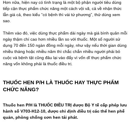
Hơn nữa, hiện nay có tình trạng là một bộ phận người tiêu dùng
tiếp cận thực phẩm chức năng một cách vội vã, cả về nhận thức
lẫn giá cả, theo kiểu “có bệnh thì vái tứ phương”, thử dùng xem
sao.
Thêm vào đó, việc dùng thực phẩm dài ngày mà giá bình quân mỗi
ngày thậm chí cao hơn nhiều lần so với thuốc. Một số người sử
dụng 70 đến 150 ngàn đồng mỗi ngày, như vậy nếu thời gian dùng
nhiều tháng hoặc nhiều năm thì chắc chắn nhiều người phải bỏ
cuộc và bệnh tật cũng đâu lại vào đấy vì vốn dĩ thực phẩm chức
năng vốn không phải là thuốc điều trị.
THUỐC HEN P/H LÀ THUỐC HAY THỰC PHẨM
CHỨC NĂNG?
Thuốc hen P/H
là THUỐC ĐIỀU TRỊ được Bộ Y tế cấp phép lưu
hành số V703-H12-10, được chỉ định điều trị các thể hen phế
quản, phòng chống cơn hen tái phát.