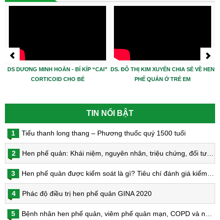
DS DƯƠNG MINH HOÀN - BÍ KÍP “CAI”
DS. ĐỖ THỊ KIM XUYẾN CHIA SẺ VỀ HEN
CORTICOID CHO BÉ
PHẾ QUẢN Ở TRẺ EM
TIN NỔI BẬT
1
Tiểu thanh long thang – Phương thuốc quý 1500 tuổi
2
Hen phế quản: Khái niệm, nguyên nhân, triệu chứng, đối tượng nguy cơ, phòng bệnh, chẩn đoán và điều trị hen phế quản
3
Hen phế quản được kiểm soát là gì? Tiêu chí đánh giá kiểm soát hen
4
Phác độ điều trị hen phế quản GINA 2020
5
Bệnh nhân hen phế quản, viêm phế quản mạn, COPD và nguy cơ nhiễm virus Corona