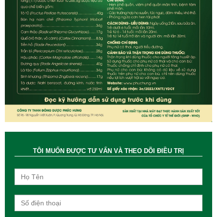
TÔI MUỐN ĐƯỢC TƯ VẤN VÀ THEO DÕI ĐIỀU TRỊ