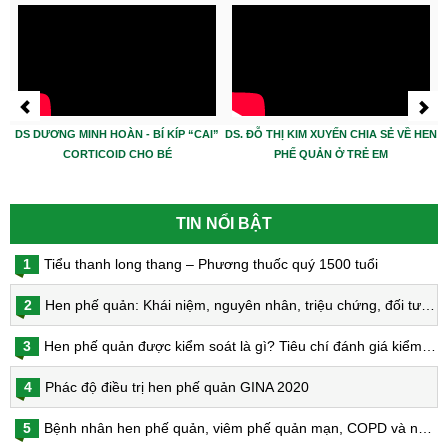
DS DƯƠNG MINH HOÀN - BÍ KÍP “CAI”
DS. ĐỖ THỊ KIM XUYẾN CHIA SẺ VỀ HEN
CORTICOID CHO BÉ
PHẾ QUẢN Ở TRẺ EM
TIN NỔI BẬT
1
Tiểu thanh long thang – Phương thuốc quý 1500 tuổi
2
Hen phế quản: Khái niệm, nguyên nhân, triệu chứng, đối tượng nguy cơ, phòng bệnh, chẩn đoán và điều trị hen phế quản
3
Hen phế quản được kiểm soát là gì? Tiêu chí đánh giá kiểm soát hen
4
Phác độ điều trị hen phế quản GINA 2020
5
Bệnh nhân hen phế quản, viêm phế quản mạn, COPD và nguy cơ nhiễm virus Corona