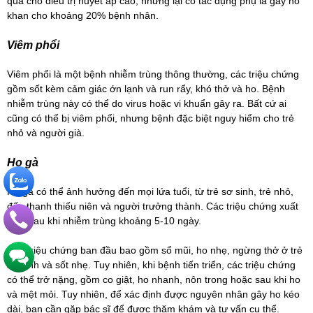
quả cho điều trị huyết áp cao, nhưng lại có tác dụng phụ là gây ho
khan cho khoảng 20% bệnh nhân.
Viêm phổi
Viêm phổi là một bệnh nhiễm trùng thông thường, các triệu chứng
gồm sốt kèm cảm giác ớn lạnh và run rẩy, khó thở và ho. Bệnh
nhiễm trùng này có thể do virus hoặc vi khuẩn gây ra. Bất cứ ai
cũng có thể bị viêm phổi, nhưng bệnh đặc biệt nguy hiểm cho trẻ
nhỏ và người già.
Ho gà
Ho gà có thể ảnh hưởng đến mọi lứa tuổi, từ trẻ sơ sinh, trẻ nhỏ,
đến thanh thiếu niên và người trưởng thành. Các triệu chứng xuất
hiện sau khi nhiễm trùng khoảng 5-10 ngày.
Các triệu chứng ban đầu bao gồm sổ mũi, ho nhẹ, ngừng thở ở trẻ
sơ sinh và sốt nhẹ. Tuy nhiên, khi bệnh tiến triển, các triệu chứng
có thể trở nặng, gồm co giật, ho nhanh, nôn trong hoặc sau khi ho
và mệt mỏi. Tuy nhiên, để xác định được nguyên nhân gây ho kéo
dài, bạn cần gặp bác sĩ để được thăm khám và tư vấn cụ thể.