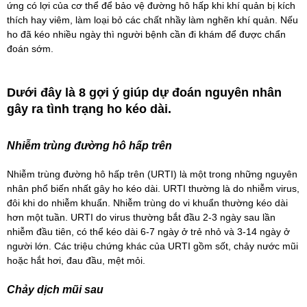
ứng có lợi của cơ thể để bảo vệ đường hô hấp khi khí quản bị kích
thích hay viêm, làm loại bỏ các chất nhầy làm nghẽn khí quản. Nếu
ho đã kéo nhiều ngày thì người bệnh cần đi khám để được chẩn
đoán sớm.
Dưới đây là 8 gợi ý giúp dự đoán nguyên nhân
gây ra tình trạng ho kéo dài.
Nhiễm trùng đường hô hấp trên
Nhiễm trùng đường hô hấp trên (URTI) là một trong những nguyên
nhân phổ biến nhất gây ho kéo dài. URTI thường là do nhiễm virus,
đôi khi do nhiễm khuẩn. Nhiễm trùng do vi khuẩn thường kéo dài
hơn một tuần. URTI do virus thường bắt đầu 2-3 ngày sau lần
nhiễm đầu tiên, có thể kéo dài 6-7 ngày ở trẻ nhỏ và 3-14 ngày ở
người lớn. Các triệu chứng khác của URTI gồm sốt, chảy nước mũi
hoặc hắt hơi, đau đầu, mệt mỏi.
Chảy dịch mũi sau