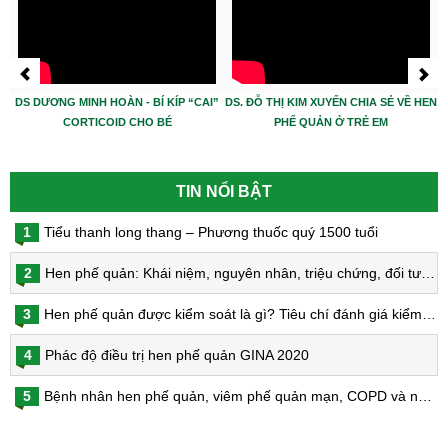
DS DƯƠNG MINH HOÀN - BÍ KÍP “CAI”
DS. ĐỖ THỊ KIM XUYẾN CHIA SẺ VỀ HEN
CORTICOID CHO BÉ
PHẾ QUẢN Ở TRẺ EM
TIN NỔI BẬT
1
Tiểu thanh long thang – Phương thuốc quý 1500 tuổi
2
Hen phế quản: Khái niệm, nguyên nhân, triệu chứng, đối tượng nguy cơ, phòng bệnh, chẩn đoán và điều trị hen phế quản
3
Hen phế quản được kiểm soát là gì? Tiêu chí đánh giá kiểm soát hen
4
Phác độ điều trị hen phế quản GINA 2020
5
Bệnh nhân hen phế quản, viêm phế quản mạn, COPD và nguy cơ nhiễm virus Corona