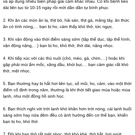
và áp dụng nhiều biện pháp giải cảm khác nhau. Có khi bệnh kéo
dài liên tục từ 10-15 ngày rồi mới dần dần tự bình phục.
2. Khi ăn các món ăn lạ, thịt bò, hải sản, thịt gà, măng tây, ăn thức
ăn có tính nóng,… bạn bị ho, cảm thấy khó thở, tức ngực.
3. Khi vận động vào thời điểm sáng sớm (tập thể dục, tập thể hình,
vận động nặng,…) bạn bị ho, khó thở, thở dài, nặng nhọc.
4. Khi tiếp xúc với các thú nuôi (chó, mèo, gà, chim,…) hoặc khi
gặp phải mùi ẩm mốc, xăng dầu, khói bụi,… bạn cảm giác rất khó
thở, mệt nhọc.
5. Bạn thường hay bị hắt hơi liên tục, sổ mũi, ho, cảm, vào một thời
điểm cố định trong năm, thường là khi thời tiết giao mùa hoặc mùa
lạnh, như một đồng hồ sinh học.
6. Bạn thích nghi với trời lạnh khó khăn hơn trời nóng, cái lạnh buổi
sáng sớm hay nửa đêm đều có ảnh hưởng đến cơ thể bạn, khiến
bạn bị ho, khó thở.
7. Đôi khi bạn thở rất mệt nhọc, thở khò khè, thở hắt, hơi ngứt