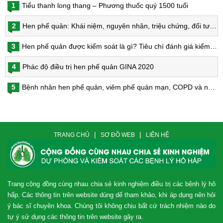
1
Tiểu thanh long thang – Phương thuốc quý 1500 tuổi
2
Hen phế quản: Khái niệm, nguyên nhân, triệu chứng, đối tượng nguy cơ, phòng bệnh, chẩn đoán và điều trị hen phế quản
3
Hen phế quản được kiểm soát là gì? Tiêu chí đánh giá kiểm soát hen
4
Phác độ điều trị hen phế quản GINA 2020
5
Bệnh nhân hen phế quản, viêm phế quản mạn, COPD và nguy cơ nhiễm virus Corona
|
|
TRANG CHỦ
SƠ ĐỒ WEB
LIÊN HỆ
Trang cộng đồng cùng nhau chia sẻ kinh nghiệm điều trị các bệnh lý hô
hấp. Các thông tin trên website dùng dể tham khảo, khi áp dụng nên hỏi
ý bác sĩ chuyên khoa. Chúng tôi không chịu bất cứ trách nhiệm nào do
tự ý sử dụng các thông tin trên website gây ra.