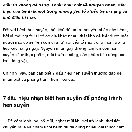
điều trị không dễ dàng. Thiếu hiểu biết về nguyên nhân, dấu
hiệu của bệnh là một trong những yêu tố khiến bệnh nặng và
khó điều trị hơn.
Đối với bệnh hen suyễn, thật khó để tìm ra nguyên nhân gây bệnh,
bởi vì mỗi người lại có cơ địa khác nhau, thật khó để biết được một
người nào đó sẽ “lên cơn dị ứng” với yếu tố nào trong môi trường
tiếp xúc hàng ngày. Nguyên nhân gây dị ứng làm lên cơn hen
suyễn có ở thực phẩm, môi trường sống, sản phẩm tiêu dùng, các
loài động vật,….
Chính vì vậy, bạn cần biết 7 dấu hiệu hen suyễn thường gặp để
nhận biết và phòng tránh hen hiệu quả.
7 dấu hiệu nhận biết hen suyễn để phòng tránh
hen suyễn
1. Dễ cảm lạnh, ho, sổ mũi, nghẹt mũi khi trời trở lạnh, thời tiết
chuyển mùa và chậm khỏi bệnh dù đã dùng nhiều loại thuốc cảm