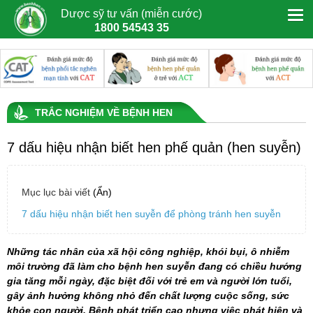
Dược sỹ tư vấn (miễn cước)
1800 54543 35
TRẮC NGHIỆM VỀ BỆNH HEN
7 dấu hiệu nhận biết hen phế quản (hen suyễn)
Mục lục bài viết
(Ẩn)
7 dấu hiệu nhận biết hen suyễn để phòng tránh hen suyễn
Những tác nhân của xã hội công nghiệp, khói bụi, ô nhiễm
môi trường đã làm cho bệnh
hen suyễn
đang có chiều hướng
gia tăng mỗi ngày, đặc biệt đối với trẻ em và người lớn tuổi,
gây ảnh hưởng không nhỏ đến chất lượng cuộc sống, sức
khỏe con người. Bệnh phát triển cao nhưng việc phát hiện và