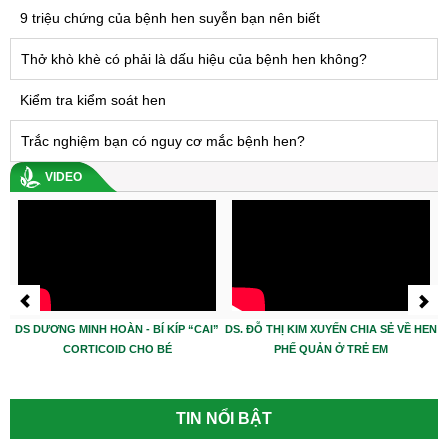
9 triệu chứng của bệnh hen suyễn bạn nên biết
Thở khò khè có phải là dấu hiệu của bệnh hen không?
Kiểm tra kiểm soát hen
Trắc nghiệm bạn có nguy cơ mắc bệnh hen?
VIDEO
DS DƯƠNG MINH HOÀN - BÍ KÍP “CAI”
DS. ĐỖ THỊ KIM XUYẾN CHIA SẺ VỀ HEN
CORTICOID CHO BÉ
PHẾ QUẢN Ở TRẺ EM
TIN NỔI BẬT