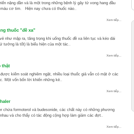
riển nặng dần và là một trong những bệnh lý gây tử vong hang đầu
i máu cơ tim. Hiện nay chưa có thuốc nào..
Xem tiếp...
ng thuốc "đề xa"
vẻ như mập ra, tăng trọng khi uống thuốc đề xa liên tục và kéo dài
 tưởng là tốt) là biểu hiện của một tác..
Xem tiếp...
 thật
được kiểm soát nghiêm ngặt, nhiều loại thuốc giả vẫn có mặt ở các
c. Một vốn bốn lời khiến những kẻ..
Xem tiếp...
haler
er chứa formoterol và budesonide, các chất này có những phương
 nhau và cho thấy có tác động cộng hợp làm giảm các đợt..
Xem tiếp...