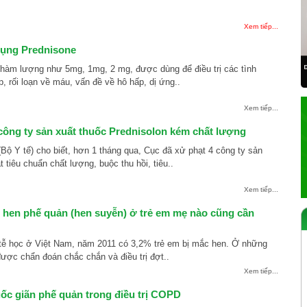
Xem tiếp...
ụng Prednisone
 hàm lượng như 5mg, 1mg, 2 mg, được dùng để điều trị các tình
, rối loạn về máu, vấn đề về hô hấp, dị ứng..
Xem tiếp...
 công ty sản xuất thuốc Prednisolon kém chất lượng
ộ Y tế) cho biết, hơn 1 tháng qua, Cục đã xử phạt 4 công ty sản
 tiêu chuẩn chất lượng, buộc thu hồi, tiêu..
Xem tiếp...
hen phế quản (hen suyễn) ở trẻ em mẹ nào cũng cần
 tễ học ở Việt Nam, năm 2011 có 3,2% trẻ em bị mắc hen. Ở những
 được chẩn đoán chắc chắn và điều trị đợt..
Xem tiếp...
uốc giãn phế quản trong điều trị COPD