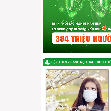
BỆNH HEN
» DANH MỤC CÁC THUỐC ĐIỀ