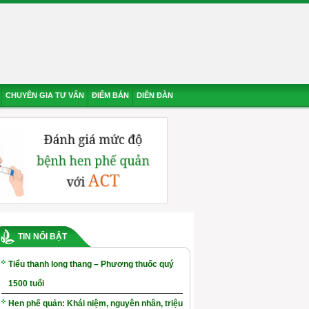
CHUYÊN GIA TƯ VẤN
ĐIỂM BÁN
DIỄN ĐÀN
TIN NỔI BẬT
Tiểu thanh long thang – Phương thuốc quý
1500 tuổi
Hen phế quản: Khái niệm, nguyên nhân, triệu