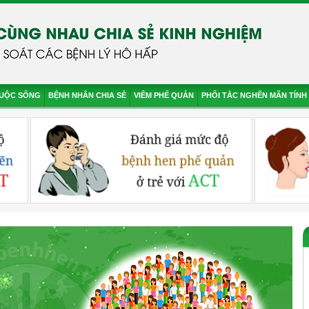
CUỘC SỐNG
BỆNH NHÂN CHIA SẺ
VIÊM PHẾ QUẢN
PHỔI TẮC NGHẼN MÃN TÍNH