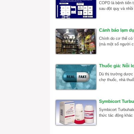
COPD là bệnh tiến t
sau đột quỵ và nhồ
Cảnh báo lạm dụ
Chính do cơ thể có 
(mà một số người cứ
Thuốc giả: Nỗi lo
Dù thị trường dược 
chợ thuốc, nhà thuố
Symbicort Turbu
Symbicort Turbuhal
thức tác động khác