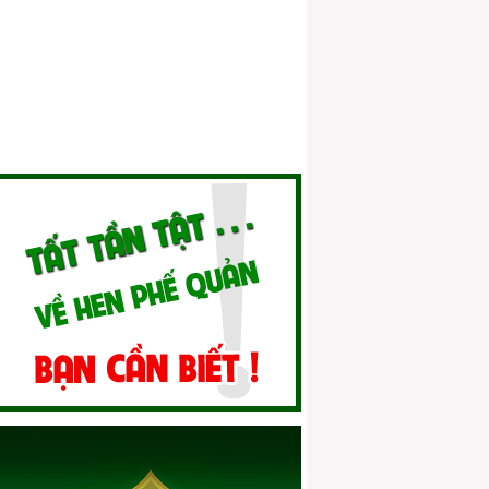
nhân
Hen phế quản mãn tính
Phòng và điều trị hen phế quản ở trẻ em
Hen phế quản ở người cao tuổi 01
Hen phế quản và thai sản
Hen phế quản và dị ứng
Quan niệm của Y học cổ truyền về bệnh
hen
Vai trò của điều trị dự phòng hen phế
quản
Điều trị dự phòng hen phế quản bằng
thuốc hen thảo dược
Xử lý cơn cấp tính đúng cách
Sai lầm trong điều trị hen phế quản
Hen phế quản và nỗi lo tác dụng phụ của
thuốc
Kết hợp điều trị hen phế quản theo Đông
y & Tây y