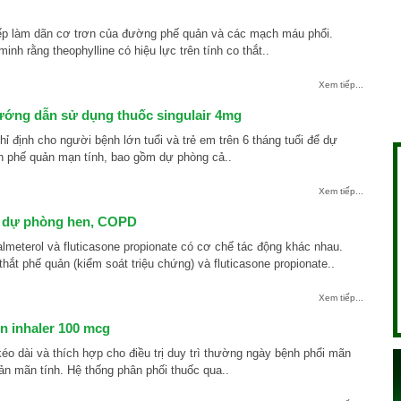
tiếp làm dãn cơ trơn của đường phế quản và các mạch máu phổi.
nh rằng theophylline có hiệu lực trên tính co thắt..
Xem tiếp...
ớng dẫn sử dụng thuốc singulair 4mg
định cho người bệnh lớn tuổi và trẻ em trên 6 tháng tuổi để dự
en phế quản mạn tính, bao gồm dự phòng cả..
Xem tiếp...
c dự phòng hen, COPD
lmeterol và fluticasone propionate có cơ chế tác động khác nhau.
hắt phế quản (kiểm soát triệu chứng) và fluticasone propionate..
Xem tiếp...
in inhaler 100 mcg
éo dài và thích hợp cho điều trị duy trì thường ngày bệnh phổi mãn
ản mãn tính. Hệ thống phân phối thuốc qua..