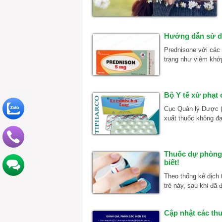
Hướng dẫn sử d
Prednisone với các
trạng như viêm khớp
Bộ Y tế xử phạt
Cục Quản lý Dược (B
xuất thuốc không đạt
Thuốc dự phòng 
biết!
Theo thống kê dịch
trẻ này, sau khi đã
Cập nhật các th