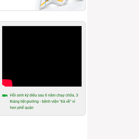
Hồi sinh kỳ diệu sau 6 năm chạy chữa, 3
tháng liệt giường - bệnh viện “trả về” vì
hen phế quản
Ao ước được uống chén nước chè xanh
của người mắc hen phế quản hơn 14
năm
Hành trình gần 10 năm chiến đấu với
bệnh hen phế quản của người cựu quân