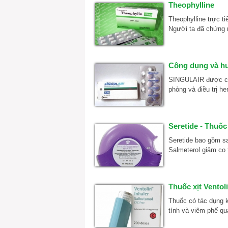
Theophylline
Theophylline trực 
Người ta đã chứng mi
Công dụng và hư
SINGULAIR được chỉ 
phòng và điều trị h
Seretide - Thuố
Seretide bao gồm sa
Salmeterol giảm co t
Thuốc xịt Ventol
Thuốc có tác dụng k
tính và viêm phế qu