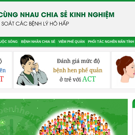
CUỘC SỐNG
BỆNH NHÂN CHIA SẺ
VIÊM PHẾ QUẢN
PHỔI TẮC NGHẼN MÃN TÍNH