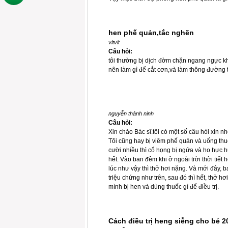
hen phế quản,tắc nghẽn
vitvit
Câu hỏi:
tôi thường bị dịch đờm chặn ngang ngực kh
nên làm gì để cắt cơn,và làm thông đường
nguyễn thành ninh
Câu hỏi:
Xin chào Bác sĩ.tôi có một số câu hỏi xin n
Tôi cũng hay bị viêm phế quản và uống thuốc 
cười nhiều thì cổ họng bị ngứa và ho hực 
hết. Vào ban đêm khi ở ngoài trời thời tiết 
lúc như vậy thì thở hơi nặng. Và mới đây,
triệu chứng như trên, sau đó thì hết, thở hơi
mình bị hen và dùng thuốc gì để điều trị.
Cách điều trị heng siễng cho bé 2