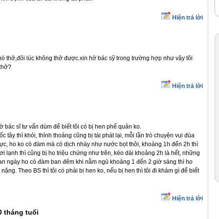
Hiện trả lời
ó thở,đôi lúc không thở được.xin hở bác sỹ trong trường hợp như vậy tôi
 thở?
Hiện trả lời
hờ bác sĩ tư vấn dùm để biết tôi có bị hen phế quản ko.
tây thì khỏi, thỉnh thoảng cũng bị tái phát lại, mỗi lần trò chuyện vui đùa
hực, ho ko có đàm mà có dịch nhày như nước bọt thôi, khoảng 1h đến 2h thì
hơi lạnh thì cũng bị ho triệu chứng như trên, kéo dài khoảng 2h là hết, những
 ban ngày ho có đàm ban đêm khi nằm ngủ khoảng 1 đến 2 giờ sáng thì ho
 nặng. Theo BS thì tôi có phải bị hen ko, nếu bị hen thì tôi đi khám gì để biết
Hiện trả lời
0 tháng tuổi