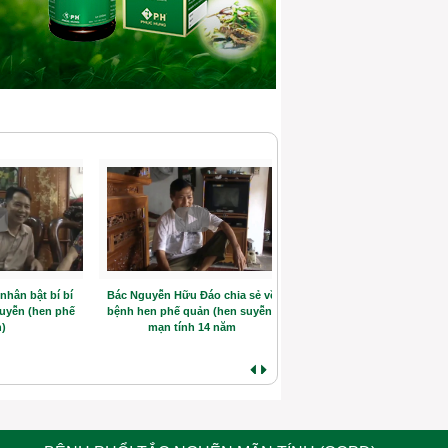
hân bật bí bí
Bác Nguyễn Hữu Đáo chia sẻ về
Hồi sinh kỳ diệu sau 6 nă
uyễn (hen phế
bệnh hen phế quản (hen suyễn)
chữa khắp nơi, 3 tháng liệt
)
mạn tính 14 năm
vì hen phế quản (hen su