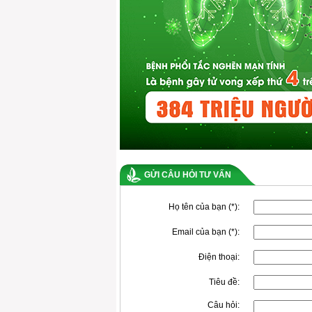
GỬI CÂU HỎI TƯ VẤN
Họ tên của bạn (*):
Email của bạn (*):
Điện thoại:
Tiêu đề:
Câu hỏi: