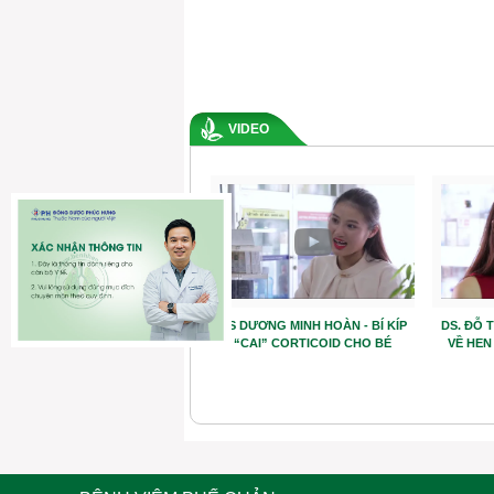
VIDEO
Anh Trần Ngọc Lưu chia sẻ về
DS DƯƠNG MINH HOÀN - BÍ KÍP
DS. ĐỖ 
cuộc chiến tưởng chừng tuyệt
“CAI” CORTICOID CHO BÉ
VỀ HEN
vọng với hen phế quản (hen
suyễn)