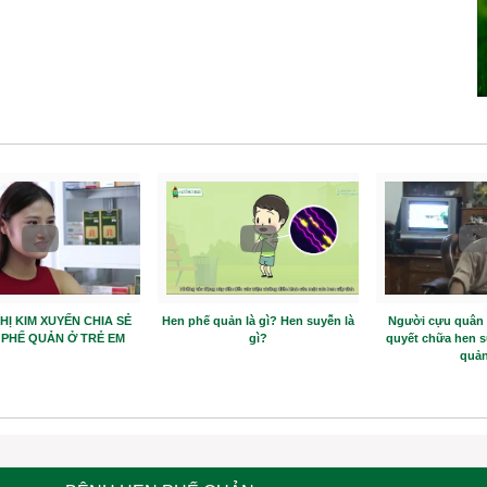
THỊ KIM XUYẾN CHIA SẺ
Hen phế quản là gì? Hen suyễn là
Người cựu quân n
 PHẾ QUẢN Ở TRẺ EM
gì?
quyết chữa hen s
quản