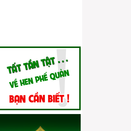
nhân
Hen phế quản mãn tính
Phòng và điều trị hen phế quản ở trẻ em
Hen phế quản ở người cao tuổi 01
Hen phế quản và thai sản
Hen phế quản và dị ứng
Quan niệm của Y học cổ truyền về bệnh
hen
Vai trò của điều trị dự phòng hen phế
quản
Điều trị dự phòng hen phế quản bằng
thuốc hen thảo dược
Xử lý cơn cấp tính đúng cách
Sai lầm trong điều trị hen phế quản
Hen phế quản và nỗi lo tác dụng phụ của
thuốc
Kết hợp điều trị hen phế quản theo Đông
y & Tây y