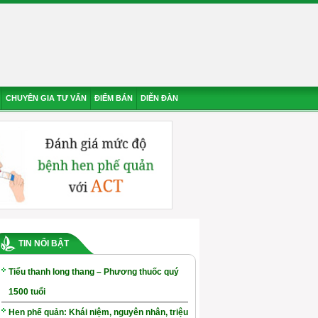
CHUYÊN GIA TƯ VẤN
ĐIỂM BÁN
DIỄN ĐÀN
TIN NỔI BẬT
Tiểu thanh long thang – Phương thuốc quý
1500 tuổi
Hen phế quản: Khái niệm, nguyên nhân, triệu