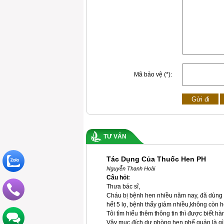
Mã bảo vệ (*):
TƯ VẤN
Tác Dụng Của Thuốc Hen PH
Nguyễn Thanh Hoài
Câu hỏi:
Thưa bác sĩ,
Cháu bị bệnh hen nhiều năm nay, đã dùng t
hết 5 lọ, bệnh thấy giảm nhiều,không còn h
Tôi tìm hiểu thêm thông tin thì được biết 
Vậy mục đích dự phòng hen phế quản là gì 