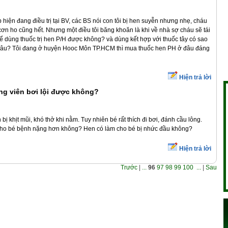
hiện đang điều trị tại BV, các BS nói con tôi bị hen suyễn nhưng nhẹ, cháu
 cơn ho cũng hết. Nhưng một điều tôi băng khoăn là khi về nhà sợ cháu sẽ tái
thể dùng thuốc trị hen P/H được không? và dùng kết hợp với thuốc tây có sao
ao lâu? Tôi đang ở huyện Hooc Môn TP.HCM thì mua thuốc hen PH ở đâu đáng
Hiện trả lời
ng viên bơi lội được không?
bị khịt mũi, khó thở khi nằm. Tuy nhiên bé rất thích đi bơi, đánh cầu lông.
m cho bé bệnh nặng hơn không? Hen có làm cho bé bị nhức đầu không?
Hiện trả lời
Trước
|
...
96
97
98
99
100
...
|
Sau