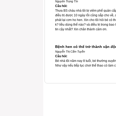
Nguyễn Trọng Tín
Câu hỏi:
Thưa BS cháu nhà tôi bị viêm phế quản cấp 
điều trị được 10 ngày rồi cũng sắp cho về,
phát lại cơn ho hen. Xin cho tôi hỏi bé có 
k? liều dùng thế nào? và điều trị trong b
tin cậy nhất? Xin chân thành cảm ơn.
Bệnh hen có thể trở thành vận độ
Nguyễn Thị Cẩm Tuyền
Câu hỏi:
Bé nhà tôi năm nay 8 tuổi, bé thường xuyên 
Như vậy nếu tiếp tục chơi thể thao có là