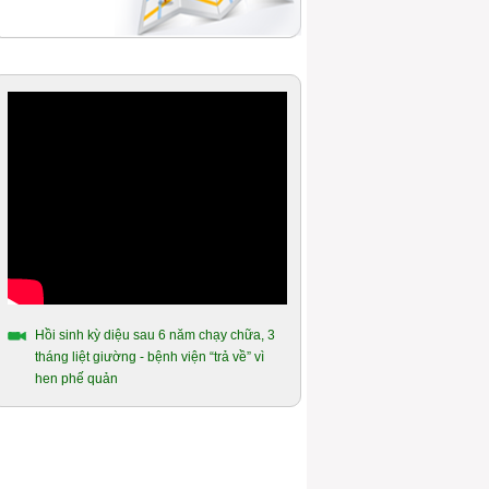
Hồi sinh kỳ diệu sau 6 năm chạy chữa, 3
tháng liệt giường - bệnh viện “trả về” vì
hen phế quản
Ao ước được uống chén nước chè xanh
của người mắc hen phế quản hơn 14
năm
Hành trình gần 10 năm chiến đấu với
bệnh hen phế quản của người cựu quân