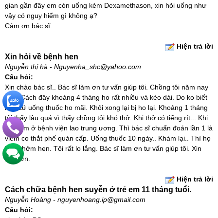
gian gần đây em còn uống kèm Dexamethason, xin hỏi uống như
vậy có nguy hiểm gì không ạ?
Cảm ơn bác sĩ.
Hiện trả lời
Xin hỏi về bệnh hen
Nguyễn thị hà - Nguyenha_shc@yahoo.com
Câu hỏi:
Xin chào bác sĩ.. Bác sĩ làm ơn tư vấn giúp tôi. Chồng tôi năm nay
36t . Cách đây khoảng 4 tháng ho rất nhiều và kéo dài. Do ko biết
nên cứ uống thuốc ho mãi. Khỏi xong lại bị ho lại. Khoảng 1 tháng
tôi thấy lâu quá vì thấy chồng tôi khó thở. Khi thở có tiếng rít... Khi
đi khám ở bệnh viện lao trung ương. Thì bác sĩ chuẩn đoán lần 1 là
viêm co thắt phế quản cấp. Uống thuốc 10 ngày.. Khám lại.. Thì họ
bảo chớm hen. Tôi rất lo lắng. Bác sĩ làm ơn tư vấn giúp tôi. Xin
cám ơn.
Hiện trả lời
Cách chữa bệnh hen suyễn ở trẻ em 11 tháng tuổi.
Nguyễn Hoàng - nguyenhoang.ip@gmail.com
Câu hỏi: