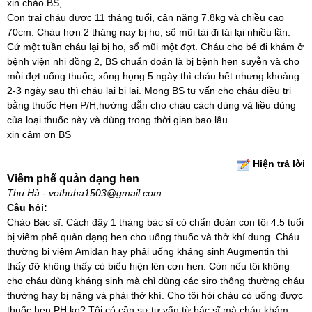
xin chào BS,
Con trai cháu được 11 tháng tuổi, cân nặng 7.8kg và chiều cao
70cm. Cháu hơn 2 tháng nay bị ho, sổ mũi tái đi tái lại nhiều lần.
Cứ một tuần cháu lại bị ho, sổ mũi một đợt. Cháu cho bé đi khám ở
bệnh viện nhi đồng 2, BS chuẩn đoán là bị bệnh hen suyễn và cho
mỗi đợt uống thuốc, xông họng 5 ngày thì cháu hết nhưng khoảng
2-3 ngày sau thì cháu lại bị lại. Mong BS tư vấn cho cháu điều trị
bằng thuốc Hen P/H,hướng dẫn cho cháu cách dùng và liều dùng
của loại thuốc này và dùng trong thời gian bao lâu.
xin cảm ơn BS
Hiện trả lời
Viêm phế quản dạng hen
Thu Hà - vothuha1503@gmail.com
Câu hỏi:
Chào Bác sĩ. Cách đây 1 tháng bác sĩ có chẩn đoán con tôi 4.5 tuổi
bị viêm phế quản dạng hen cho uống thuốc và thở khí dung. Cháu
thường bị viêm Amidan hay phải uống kháng sinh Augmentin thì
thấy đỡ không thấy có biểu hiện lên cơn hen. Còn nếu tôi không
cho cháu dùng kháng sinh mà chỉ dùng các siro thông thường cháu
thường hay bị nặng và phải thở khí. Cho tôi hỏi cháu có uống được
thuốc hen PH ko? Tôi có cần sự tư vấn từ bác sĩ mà cháu khám