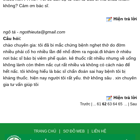
không? Cảm ơn bác sĩ.
Hiện trả lời
ngô tá - ngothieuta@gmail.com
Câu hỏi:
chào chuyên gia: tôi đã bi mắc chứng bệnh nghẹt thở do đờm
nhiều phải cố ho nhiều lần để nhổ đờm ra ngoài.đi khám ở nhiêu
nơi bác sĩ bảo bị viêm phế quản. kê thuốc rất nhiều nhưng về uống
không lành còn thêm nấc cụt rất nhiều và không có cách nào để
hết nấc. tôi không hiểu là bác sĩ chẩn đoán sai hay bệnh tôi bị
kháng thuốc. hiện nay người tôi rất yếu. thở không sâu . xin chuyên
gia tư vấn giúp tôi
Hiện trả lời
Trước
|
...
61
62
63
64
65
...
|
Sau
|
|
TRANG CHỦ
SƠ ĐỒ WEB
LIÊN HỆ