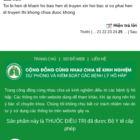
Toi bi hen di kham ho bao hen di truyen xin hoi bac si co phai hen
di truyen thi khong chua duoc khong
Hiện trả lời
Trước
|
...
21
22
23
24
25
...
|
Sau
|
|
TRANG CHỦ
SƠ ĐỒ WEB
LIÊN HỆ
Trang cộng đồng cùng nhau chia sẻ kinh nghiệm điều trị các bệnh lý hô
hấp. Các thông tin trên website dùng dể tham khảo, khi áp dụng nên hỏi
ý bác sĩ chuyên khoa. Chúng tôi không chịu bất cứ trách nhiệm nào do
tự ý sử dụng các thông tin trên website gây ra.
Sản phẩm này là THUỐC ĐIỀU TRỊ đã được Bộ Y tế cấp
phép