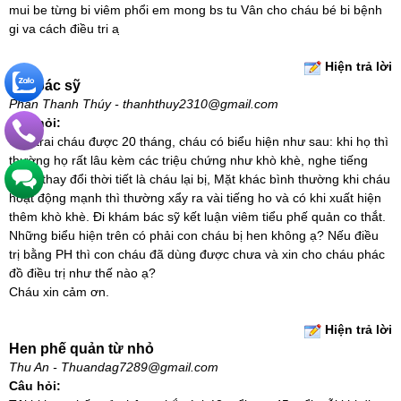
mui be từng bi viêm phổi em mong bs tu Vân cho cháu bé bi bệnh
gi va cách điều tri a ̣
Hiện trả lời
Hỏi bác sỹ
Phan Thanh Thúy - thanhthuy2310@gmail.com
Câu hỏi:
Con trai cháu được 20 tháng, cháu có biểu hiện như sau: khi họ thì
thường họ rất lâu kèm các triệu chứng như khò khè, nghe tiếng
rít,cứ thay đổi thời tiết là cháu lại bị, Mặt khác bình thường khi cháu
hoạt động mạnh thì thường xẩy ra vài tiếng ho và có khi xuất hiện
thêm khò khè. Đi khám bác sỹ kết luận viêm tiểu phế quản co thắt.
Những biểu hiện trên có phải con cháu bị hen không ạ? Nếu điều
trị bằng PH thì con cháu đã dùng được chưa và xin cho cháu phác
đồ điều trị như thế nào ạ?
Cháu xin cảm ơn.
Hiện trả lời
Hen phế quản từ nhỏ
Thu An - Thuandag7289@gmail.com
Câu hỏi: