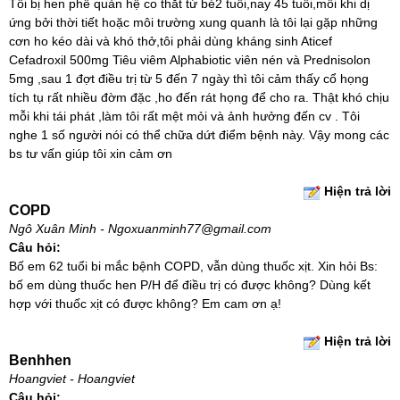
Tôi bị hen phế quản hệ co thắt từ bé2 tuổi,nay 45 tuổi,mỗi khi dị
ứng bởi thời tiết hoặc môi trường xung quanh là tôi lại gặp những
cơn ho kéo dài và khó thở,tôi phải dùng kháng sinh Aticef
Cefadroxil 500mg Tiêu viêm Alphabiotic viên nén và Prednisolon
5mg ,sau 1 đợt điều trị từ 5 đến 7 ngày thì tôi cảm thấy cổ họng
tích tụ rất nhiều đờm đặc ,ho đến rát họng để cho ra. Thật khó chịu
mỗi khi tái phát ,làm tôi rất mệt mỏi và ảnh hưởng đến cv . Tôi
nghe 1 số người nói có thể chữa dứt điểm bệnh này. Vậy mong các
bs tư vấn giúp tôi xin cảm ơn
Hiện trả lời
COPD
Ngô Xuân Minh - Ngoxuanminh77@gmail.com
Câu hỏi:
Bố em 62 tuổi bi mắc bệnh COPD, vẫn dùng thuốc xịt. Xin hỏi Bs:
bố em dùng thuốc hen P/H để điều trị có được không? Dùng kết
hợp với thuốc xịt có được không? Em cam ơn ạ!
Hiện trả lời
Benhhen
Hoangviet - Hoangviet
Câu hỏi: