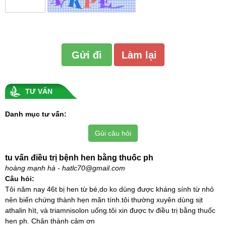
TƯ VẤN
Danh mục tư vấn:
Gủi câu hỏi
tu vấn điều trị bệnh hen bằng thuốc ph
hoàng mạnh hà - hatlc70@gmail.com
Câu hỏi:
Tôi năm nay 46t bị hen từ bé,do ko dùng được kháng sính từ nhỏ
nên biến chứng thành hẹn mãn tính.tôi thường xuyên dùng sịt
athalin hìt, và triamnisolon uống.tôi xin được tv điều trị bằng thuốc
hen ph. Chân thành cảm ơn