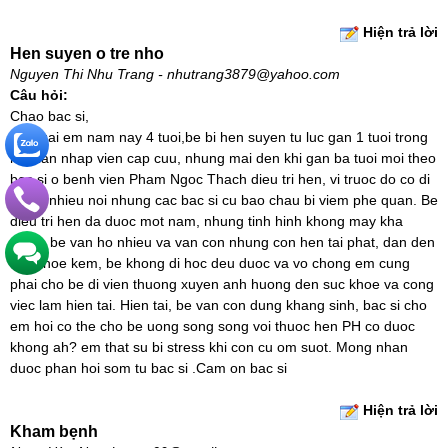
Hiện trả lời
Hen suyen o tre nho
Nguyen Thi Nhu Trang - nhutrang3879@yahoo.com
Câu hỏi:
Chao bac si,
Con gai em nam nay 4 tuoi,be bi hen suyen tu luc gan 1 tuoi trong
mot lan nhap vien cap cuu, nhung mai den khi gan ba tuoi moi theo
bac si o benh vien Pham Ngoc Thach dieu tri hen, vi truoc do co di
kham nhieu noi nhung cac bac si cu bao chau bi viem phe quan. Be
dieu tri hen da duoc mot nam, nhung tinh hinh khong may kha
quan, be van ho nhieu va van con nhung con hen tai phat, dan den
suc khoe kem, be khong di hoc deu duoc va vo chong em cung
phai cho be di vien thuong xuyen anh huong den suc khoe va cong
viec lam hien tai. Hien tai, be van con dung khang sinh, bac si cho
em hoi co the cho be uong song song voi thuoc hen PH co duoc
khong ah? em that su bi stress khi con cu om suot. Mong nhan
duoc phan hoi som tu bac si .Cam on bac si
Hiện trả lời
Kham bẹnh