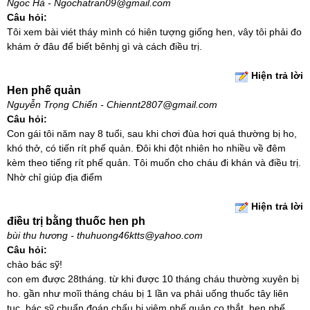
Ngoc Hà - Ngochatran09@gmail.com
Câu hỏi:
Tôi xem bài viét tháy mình có hiên tượng giống hen, vây tôi phải đo
khám ở đâu để biết bênhj gì và cách điều trị.
Hiện trả lời
Hen phế quản
Nguyễn Trọng Chiến - Chiennt2807@gmail.com
Câu hỏi:
Con gái tôi năm nay 8 tuổi, sau khi chơi đùa hơi quá thường bị ho,
khó thở, có tiến rít phế quản. Đôi khi đột nhiên ho nhiều về đêm
kèm theo tiếng rít phế quản. Tôi muốn cho cháu đi khán và điều trị.
Nhờ chỉ giúp địa điểm
Hiện trả lời
điều trị bằng thuốc hen ph
bùi thu hương - thuhuong46ktts@yahoo.com
Câu hỏi:
chào bác sỹ!
con em được 28tháng. từ khi được 10 tháng cháu thường xuyên bị
ho. gần như moĩi tháng cháu bị 1 lần va phải uống thuốc tây liên
tục. bác sỹ chuẩn đoán chấu bị viêm phế quản co thắt, hen phế