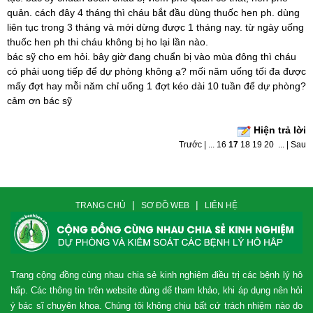
quản. cách đây 4 tháng thì cháu bắt đầu dùng thuốc hen ph. dùng
liên tục trong 3 tháng và mới dừng được 1 tháng nay. từ ngày uống
thuốc hen ph thi cháu không bị ho lại lần nào.
bác sỹ cho em hỏi. bây giờ đang chuẩn bị vào mùa đông thì cháu
có phải uong tiếp để dự phòng không ạ? mối năm uống tối đa được
mấy đợt hay mỗi năm chỉ uống 1 đợt kéo dài 10 tuần để dự phòng?
cảm ơn bác sỹ
Hiện trả lời
Trước
|
...
16
17
18
19
20
...
|
Sau
|
|
TRANG CHỦ
SƠ ĐỒ WEB
LIÊN HỆ
Trang cộng đồng cùng nhau chia sẻ kinh nghiệm điều trị các bệnh lý hô
hấp. Các thông tin trên website dùng dể tham khảo, khi áp dụng nên hỏi
ý bác sĩ chuyên khoa. Chúng tôi không chịu bất cứ trách nhiệm nào do