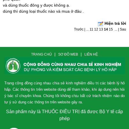
và dùng thuốc đông y được không ạ.
dùng thì dùng loại thuốc nào và mua ở đâu .
Hiện trả lời
Trước
|
...
11
12
13
14
15
...
|
Sau
|
|
TRANG CHỦ
SƠ ĐỒ WEB
LIÊN HỆ
Trang cộng đồng cùng nhau chia sẻ kinh nghiệm điều trị các bệnh lý hô
hấp. Các thông tin trên website dùng dể tham khảo, khi áp dụng nên hỏi
ý bác sĩ chuyên khoa. Chúng tôi không chịu bất cứ trách nhiệm nào do
tự ý sử dụng các thông tin trên website gây ra.
Sản phẩm này là THUỐC ĐIỀU TRỊ đã được Bộ Y tế cấp
phép