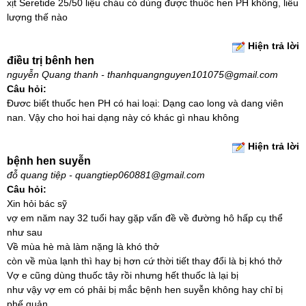
xịt Seretide 25/50 liệu cháu có dùng được thuốc hen PH không, liều
lượng thế nào
Hiện trả lời
điều trị bênh hen
nguyễn Quang thanh - thanhquangnguyen101075@gmail.com
Câu hỏi:
Đươc biết thuốc hen PH có hai loại: Dạng cao long và dang viên
nan. Vậy cho hoi hai dạng này có khác gì nhau không
Hiện trả lời
bệnh hen suyễn
đỗ quang tiệp - quangtiep060881@gmail.com
Câu hỏi:
Xin hỏi bác sỹ
vợ em năm nay 32 tuổi hay gặp vấn đề về đường hô hấp cụ thể
như sau
Về mùa hè mà làm nặng là khó thở
còn về mùa lạnh thì hay bị hơn cứ thời tiết thay đổi là bị khó thở
Vợ e cũng dùng thuốc tây rồi nhưng hết thuốc là lại bị
như vậy vợ em có phải bị mắc bệnh hen suyễn không hay chỉ bị
phế quản