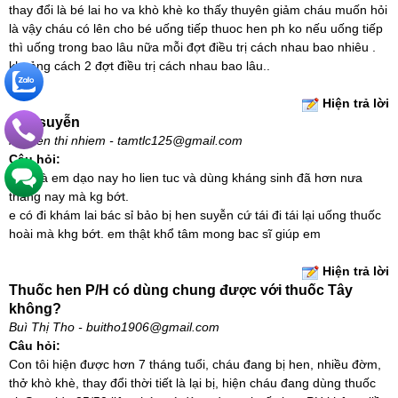
thay đổi là bé lai ho va khò khè ko thấy thuyên giảm cháu muốn hỏi
là vậy cháu có lên cho bé uống tiếp thuoc hen ph ko nếu uống tiếp
thì uống trong bao lâu nữa mỗi đợt điều trị cách nhau bao nhiêu .
khoảng cách 2 đợt điều trị cách nhau bao lâu..
Hiện trả lời
hen suyễn
nguyen thi nhiem - tamtlc125@gmail.com
Câu hỏi:
bé nhà em dạo nay ho lien tuc và dùng kháng sinh đã hơn nưa
tháng nay mà kg bớt.
e có đi khám lai bác sỉ bảo bị hen suyễn cứ tái đi tái lại uống thuốc
hoài mà khg bớt. em thật khổ tâm mong bac sĩ giúp em
Hiện trả lời
Thuốc hen P/H có dùng chung được với thuốc Tây
không?
Buì Thị Tho - buitho1906@gmail.com
Câu hỏi:
Con tôi hiện được hơn 7 tháng tuổi, cháu đang bị hen, nhiều đờm,
thở khò khè, thay đổi thời tiết là lại bị, hiện cháu đang dùng thuốc